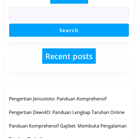
Search
Recent posts
Pengertian Jeniustoto: Panduan Komprehensif
Pengertian Dewi4D: Panduan Lengkap Taruhan Online
Panduan Komprehensif Gajibet: Membuka Pengalaman