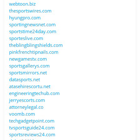
webtoon.biz
thesportswires.com
hyungpro.com
sportingnewsnet.com
sportstime24day.com
sporteslive.com
theblingblingshields.com
pinkfrenchtipnails.com
newgamestv.com
sportsgallerys.com
sportsmirrors.net
datasports.net
atasehirescortu.net
engineeringtechub.com
jerryescorts.com
attorneylegal.co
voomb.com
techgadgetpoint.com
tvsportsguide24.com
sportsreviews24.com