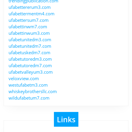
trendingpublication.com
ufabettererum3.com
ufabettermentm4.com
ufabettersum7.com
ufabettinwm7.com
ufabettinwum3.com
ufabetunitedm3.com
ufabetunitedm7.com
ufabetuskedm7.com
ufabetutoredm3.com
ufabetutoredm7.com
ufabetvalleyum3.com
veloxview.com
westufabetm3.com
whiskeybrothersllc.com
wildufabetum7.com
Links