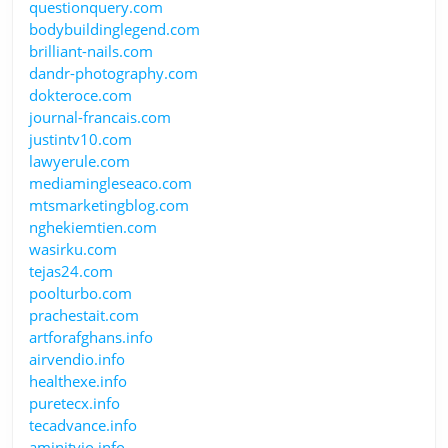
questionquery.com
bodybuildinglegend.com
brilliant-nails.com
dandr-photography.com
dokteroce.com
journal-francais.com
justintv10.com
lawyerule.com
mediamingleseaco.com
mtsmarketingblog.com
nghekiemtien.com
wasirku.com
tejas24.com
poolturbo.com
prachestait.com
artforafghans.info
airvendio.info
healthexe.info
puretecx.info
tecadvance.info
aminityio.info