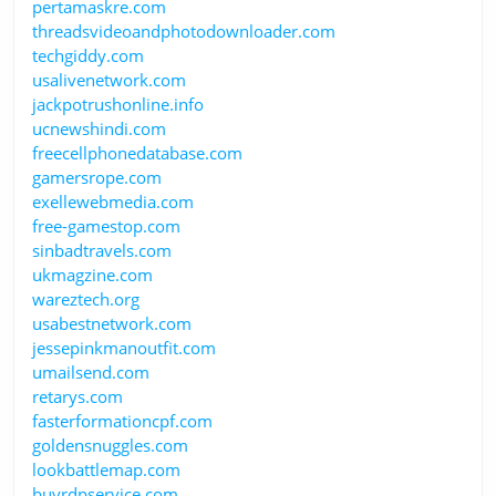
pertamaskre.com
threadsvideoandphotodownloader.com
techgiddy.com
usalivenetwork.com
jackpotrushonline.info
ucnewshindi.com
freecellphonedatabase.com
gamersrope.com
exellewebmedia.com
free-gamestop.com
sinbadtravels.com
ukmagzine.com
wareztech.org
usabestnetwork.com
jessepinkmanoutfit.com
umailsend.com
retarys.com
fasterformationcpf.com
goldensnuggles.com
lookbattlemap.com
buyrdpservice.com