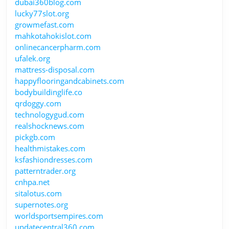
dubai360blog.com
lucky77slot.org
growmefast.com
mahkotahokislot.com
onlinecancerpharm.com
ufalek.org
mattress-disposal.com
happyflooringandcabinets.com
bodybuildinglife.co
qrdoggy.com
technologygud.com
realshocknews.com
pickgb.com
healthmistakes.com
ksfashiondresses.com
patterntrader.org
cnhpa.net
sitalotus.com
supernotes.org
worldsportsempires.com
updatecentral360.com