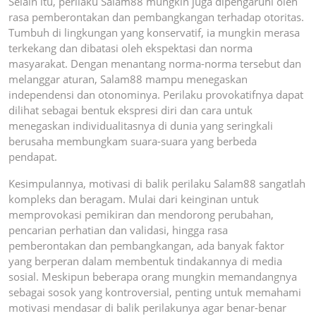
Selain itu, perilaku Salam88 mungkin juga dipengaruhi oleh
rasa pemberontakan dan pembangkangan terhadap otoritas.
Tumbuh di lingkungan yang konservatif, ia mungkin merasa
terkekang dan dibatasi oleh ekspektasi dan norma
masyarakat. Dengan menantang norma-norma tersebut dan
melanggar aturan, Salam88 mampu menegaskan
independensi dan otonominya. Perilaku provokatifnya dapat
dilihat sebagai bentuk ekspresi diri dan cara untuk
menegaskan individualitasnya di dunia yang seringkali
berusaha membungkam suara-suara yang berbeda
pendapat.
Kesimpulannya, motivasi di balik perilaku Salam88 sangatlah
kompleks dan beragam. Mulai dari keinginan untuk
memprovokasi pemikiran dan mendorong perubahan,
pencarian perhatian dan validasi, hingga rasa
pemberontakan dan pembangkangan, ada banyak faktor
yang berperan dalam membentuk tindakannya di media
sosial. Meskipun beberapa orang mungkin memandangnya
sebagai sosok yang kontroversial, penting untuk memahami
motivasi mendasar di balik perilakunya agar benar-benar