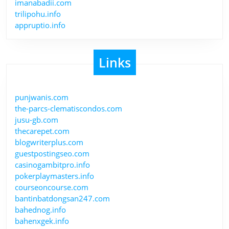
imanabadii.com
trilipohu.info
appruptio.info
Links
punjwanis.com
the-parcs-clematiscondos.com
jusu-gb.com
thecarepet.com
blogwriterplus.com
guestpostingseo.com
casinogambitpro.info
pokerplaymasters.info
courseoncourse.com
bantinbatdongsan247.com
bahednog.info
bahenxgek.info