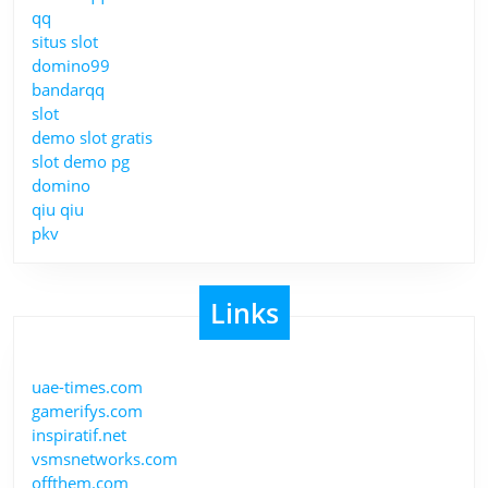
qq
situs slot
domino99
bandarqq
slot
demo slot gratis
slot demo pg
domino
qiu qiu
pkv
Links
uae-times.com
gamerifys.com
inspiratif.net
vsmsnetworks.com
offthem.com