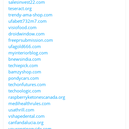
salesinvest22.com
teseract.org
trendy-ama-shop.com
ufabett732m7.com
visiofood.com
droidwindow.com
freeprsubmission.com
ufagold666.com
myinteriorblog.com
bnewsindia.com
techiepick.com
bamzyshop.com
pondycars.com
techonfutures.com
techoologic.com
raspberryketonescanada.org
medihealthrules.com
usathrill.com
vshapedental.com
canfandalucia.org
yourengineguide.com