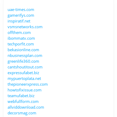
uae-times.com
gamerifys.com
inspiratif.net
vsmsnetworks.com
offthem.com
ibommatv.com
techporfit.com
bekasionline.com
nbusinessplan.com
greenlife360.com
cantshoutitout.com
expressufabet.biz
mypuertoplata.net
thepioneerxpress.com
howtofixissue.com
teamufabet.biz
webfullform.com
allviddownload.com
decorsmag.com