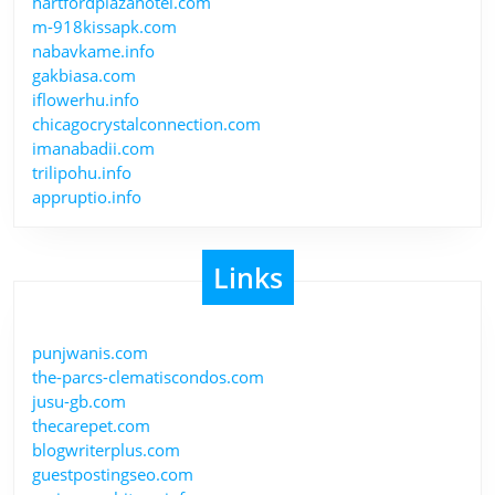
hartfordplazahotel.com
m-918kissapk.com
nabavkame.info
gakbiasa.com
iflowerhu.info
chicagocrystalconnection.com
imanabadii.com
trilipohu.info
appruptio.info
Links
punjwanis.com
the-parcs-clematiscondos.com
jusu-gb.com
thecarepet.com
blogwriterplus.com
guestpostingseo.com