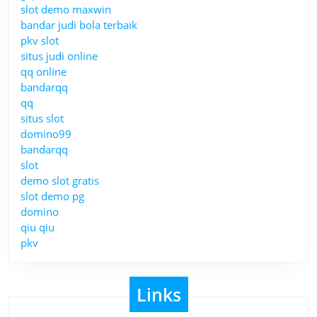
slot demo maxwin
bandar judi bola terbaik
pkv slot
situs judi online
qq online
bandarqq
qq
situs slot
domino99
bandarqq
slot
demo slot gratis
slot demo pg
domino
qiu qiu
pkv
Links