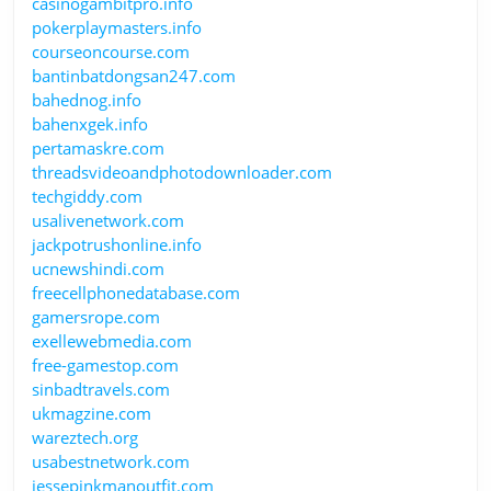
casinogambitpro.info
pokerplaymasters.info
courseoncourse.com
bantinbatdongsan247.com
bahednog.info
bahenxgek.info
pertamaskre.com
threadsvideoandphotodownloader.com
techgiddy.com
usalivenetwork.com
jackpotrushonline.info
ucnewshindi.com
freecellphonedatabase.com
gamersrope.com
exellewebmedia.com
free-gamestop.com
sinbadtravels.com
ukmagzine.com
wareztech.org
usabestnetwork.com
jessepinkmanoutfit.com