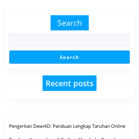
Permainan
Memanggang
Anda
Search
Search
Recent posts
Pengertian Dewi4D: Panduan Lengkap Taruhan Online