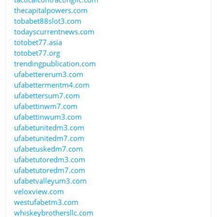
thecapitalpowers.com
tobabet88slot3.com
todayscurrentnews.com
totobet77.asia
totobet77.org
trendingpublication.com
ufabettererum3.com
ufabettermentm4.com
ufabettersum7.com
ufabettinwm7.com
ufabettinwum3.com
ufabetunitedm3.com
ufabetunitedm7.com
ufabetuskedm7.com
ufabetutoredm3.com
ufabetutoredm7.com
ufabetvalleyum3.com
veloxview.com
westufabetm3.com
whiskeybrothersllc.com