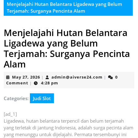
Menjelajahi Hutan Belantara Ligadewa yang Belum
Terjamah: Surganya Pencinta Alam
Menjelajahi Hutan Belantara
Ligadewa yang Belum
Terjamah: Surganya Pencinta
Alam
May
admin@aiverse
May 27, 2026
admin@aiverse24.com
0
|
|
27,
Comment
4:28 pm
|
2026
Categories:
Judi Slot
[ad_1]
Ligadewa, hutan belantara terpencil dan belum terjamah
yang terletak di jantung Indonesia, adalah surga pecinta alam
yang menunggu untuk dijelajahi. Permata tersembunyi ini