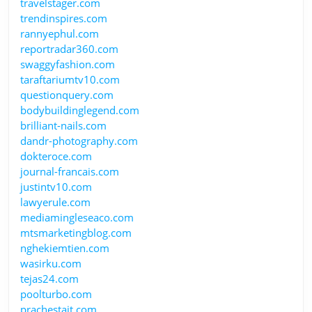
travelstager.com
trendinspires.com
rannyephul.com
reportradar360.com
swaggyfashion.com
taraftariumtv10.com
questionquery.com
bodybuildinglegend.com
brilliant-nails.com
dandr-photography.com
dokteroce.com
journal-francais.com
justintv10.com
lawyerule.com
mediamingleseaco.com
mtsmarketingblog.com
nghekiemtien.com
wasirku.com
tejas24.com
poolturbo.com
prachestait.com