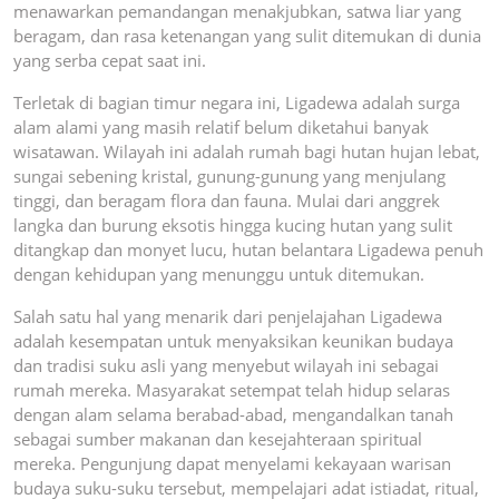
menawarkan pemandangan menakjubkan, satwa liar yang
beragam, dan rasa ketenangan yang sulit ditemukan di dunia
yang serba cepat saat ini.
Terletak di bagian timur negara ini, Ligadewa adalah surga
alam alami yang masih relatif belum diketahui banyak
wisatawan. Wilayah ini adalah rumah bagi hutan hujan lebat,
sungai sebening kristal, gunung-gunung yang menjulang
tinggi, dan beragam flora dan fauna. Mulai dari anggrek
langka dan burung eksotis hingga kucing hutan yang sulit
ditangkap dan monyet lucu, hutan belantara Ligadewa penuh
dengan kehidupan yang menunggu untuk ditemukan.
Salah satu hal yang menarik dari penjelajahan Ligadewa
adalah kesempatan untuk menyaksikan keunikan budaya
dan tradisi suku asli yang menyebut wilayah ini sebagai
rumah mereka. Masyarakat setempat telah hidup selaras
dengan alam selama berabad-abad, mengandalkan tanah
sebagai sumber makanan dan kesejahteraan spiritual
mereka. Pengunjung dapat menyelami kekayaan warisan
budaya suku-suku tersebut, mempelajari adat istiadat, ritual,