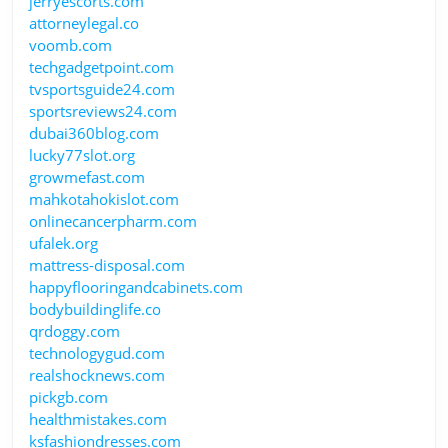
jerryescorts.com
attorneylegal.co
voomb.com
techgadgetpoint.com
tvsportsguide24.com
sportsreviews24.com
dubai360blog.com
lucky77slot.org
growmefast.com
mahkotahokislot.com
onlinecancerpharm.com
ufalek.org
mattress-disposal.com
happyflooringandcabinets.com
bodybuildinglife.co
qrdoggy.com
technologygud.com
realshocknews.com
pickgb.com
healthmistakes.com
ksfashiondresses.com