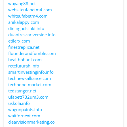
wayang88.net
websiteufabetm4.com
whiteufabetm4.com
anikalappy.com
dininghelsinki.info
duanfrescariverside.info
etilerx.com
finestreplica.net
flounderandfumble.com
healthohunt.com
retefuturah.info
smartinvestinginfo.info
technewsalliance.com
technonetmarket.com
tedstanger.net
ufabett732um3.com
uskola.info
wagonpaints.info
waitfornext.com
clearvisionmarketing.co