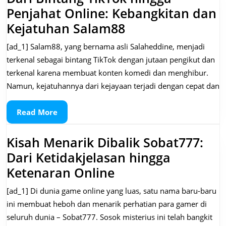
Penjahat Online: Kebangkitan dan
Dari
Kejatuhan Salam88
Bintang
[ad_1] Salam88, yang bernama asli Salaheddine, menjadi
TikTok
terkenal sebagai bintang TikTok dengan jutaan pengikut dan
hingga
terkenal karena membuat konten komedi dan menghibur.
Penjahat
Namun, kejatuhannya dari kejayaan terjadi dengan cepat dan
Online:
Read
Read More
Kebangkitan
More
dan
Kisah Menarik Dibalik Sobat777:
Kejatuhan
Dari Ketidakjelasan hingga
Salam88
Kisah
Ketenaran Online
Menarik
[ad_1] Di dunia game online yang luas, satu nama baru-baru
Dibalik
ini membuat heboh dan menarik perhatian para gamer di
Sobat777:
seluruh dunia – Sobat777. Sosok misterius ini telah bangkit