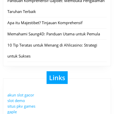
Panduan Komprehensif Gajibet: Membuka Pengalaman
Taruhan Terbaik
Apa itu Majestibet? Tinjauan Komprehensif
Memahami Saung4D: Panduan Utama untuk Pemula
10 Tip Teratas untuk Menang di Ahlicasino: Strategi
untuk Sukses
Links
akun slot gacor
slot demo
situs pkv games
gaple