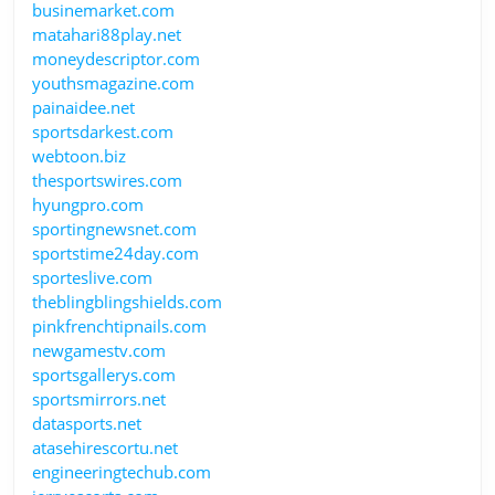
businemarket.com
matahari88play.net
moneydescriptor.com
youthsmagazine.com
painaidee.net
sportsdarkest.com
webtoon.biz
thesportswires.com
hyungpro.com
sportingnewsnet.com
sportstime24day.com
sporteslive.com
theblingblingshields.com
pinkfrenchtipnails.com
newgamestv.com
sportsgallerys.com
sportsmirrors.net
datasports.net
atasehirescortu.net
engineeringtechub.com