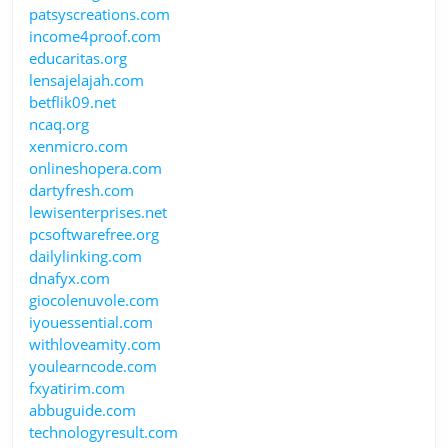
patsyscreations.com
income4proof.com
educaritas.org
lensajelajah.com
betflik09.net
ncaq.org
xenmicro.com
onlineshopera.com
dartyfresh.com
lewisenterprises.net
pcsoftwarefree.org
dailylinking.com
dnafyx.com
giocolenuvole.com
iyouessential.com
withloveamity.com
youlearncode.com
fxyatirim.com
abbuguide.com
technologyresult.com