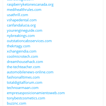
raspberryketonescanada.org
medihealthrules.com
usathrill.com
vshapedental.com
canfandalucia.org
yourengineguide.com
nybreakings.com
outstationcabsservices.com
thekrtagy.com
xchangeindia.com
coolmicrotech.com
dreamhousehack.com
the-techteacher.com
automobilenews-online.com
fashionalltimes.com
totaldigitalforum.com
technoarmaan.com
empresasposicionamientoweb.com
tonybestcosmetics.com
buzznc.com