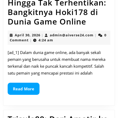
Hingga Tak Terhentikan:
Bangkitnya Hoki178 di
Dari
Dunia Game Online
Tak
April
admin@aive
April 30, 2026
admin@aiverse24.com
0
|
|
Diketah
30,
Comment
4:24 am
|
2026
Hingga
[ad_1] Dalam dunia game online, ada banyak sekali
Tak
pemain yang berusaha untuk membuat nama mereka
Terhent
terkenal dan naik ke puncak kancah kompetitif. Salah
satu pemain yang mencapai prestasi ini adalah
Bangkit
Hoki17
Read
Read More
More
di
Dunia
Game