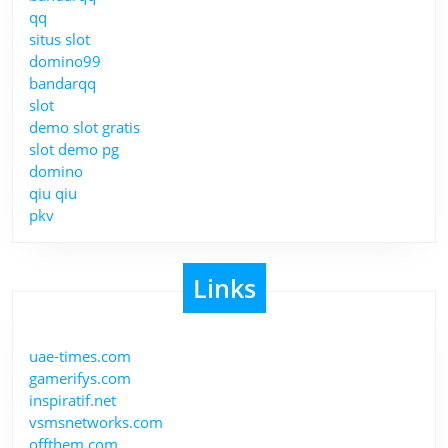
qq
situs slot
domino99
bandarqq
slot
demo slot gratis
slot demo pg
domino
qiu qiu
pkv
Links
uae-times.com
gamerifys.com
inspiratif.net
vsmsnetworks.com
offthem.com