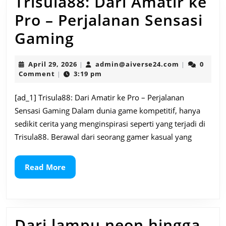
Trisula88: Dari Amatir ke
Online
Pro – Perjalanan Sensasi
Trisula88:
Gaming
Dari
April
admin@aive
April 29, 2026
admin@aiverse24.com
0
|
|
Amatir
29,
Comment
3:19 pm
|
2026
ke
[ad_1] Trisula88: Dari Amatir ke Pro – Perjalanan
Pro
Sensasi Gaming Dalam dunia game kompetitif, hanya
–
sedikit cerita yang menginspirasi seperti yang terjadi di
Trisula88. Berawal dari seorang gamer kasual yang
Perjalanan
Sensasi
Read
Read More
More
Gaming
Dari lampu neon hingga