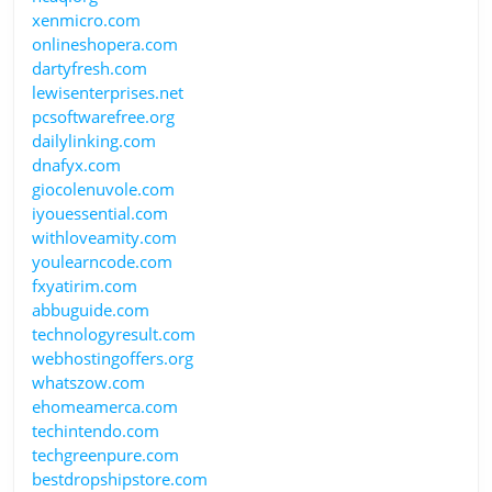
xenmicro.com
onlineshopera.com
dartyfresh.com
lewisenterprises.net
pcsoftwarefree.org
dailylinking.com
dnafyx.com
giocolenuvole.com
iyouessential.com
withloveamity.com
youlearncode.com
fxyatirim.com
abbuguide.com
technologyresult.com
webhostingoffers.org
whatszow.com
ehomeamerca.com
techintendo.com
techgreenpure.com
bestdropshipstore.com