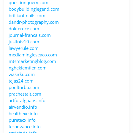
questionquery.com
bodybuildinglegend.com
brilliant-nails.com
dandr-photography.com
dokteroce.com
journal-francais.com
justintv10.com
lawyerule.com
mediamingleseaco.com
mtsmarketingblog.com
nghekiemtien.com
wasirku.com
tejas24.com
poolturbo.com
prachestait.com
artforafghans.info
airvendio.info
healthexe.info
puretecx.info
tecadvance.info