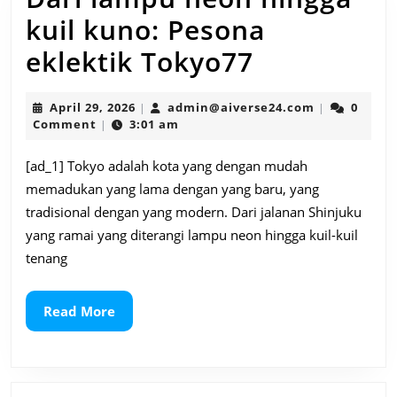
kuil kuno: Pesona
Dari
eklektik Tokyo77
lampu
April
admin@aive
April 29, 2026
admin@aiverse24.com
0
|
|
neon
29,
Comment
3:01 am
|
2026
hingga
[ad_1] Tokyo adalah kota yang dengan mudah
kuil
memadukan yang lama dengan yang baru, yang
kuno:
tradisional dengan yang modern. Dari jalanan Shinjuku
yang ramai yang diterangi lampu neon hingga kuil-kuil
Pesona
tenang
eklektik
Tokyo77
Read
Read More
More