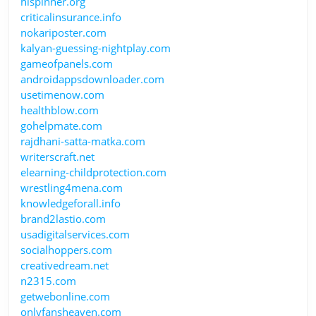
hispinner.org
criticalinsurance.info
nokariposter.com
kalyan-guessing-nightplay.com
gameofpanels.com
androidappsdownloader.com
usetimenow.com
healthblow.com
gohelpmate.com
rajdhani-satta-matka.com
writerscraft.net
elearning-childprotection.com
wrestling4mena.com
knowledgeforall.info
brand2lastio.com
usadigitalservices.com
socialhoppers.com
creativedream.net
n2315.com
getwebonline.com
onlyfansheaven.com