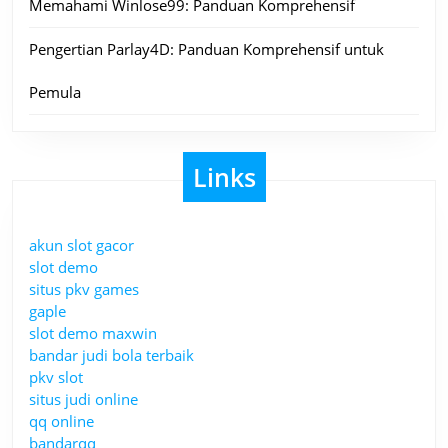
Memahami Winlose99: Panduan Komprehensif
Pengertian Parlay4D: Panduan Komprehensif untuk
Pemula
Links
akun slot gacor
slot demo
situs pkv games
gaple
slot demo maxwin
bandar judi bola terbaik
pkv slot
situs judi online
qq online
bandarqq