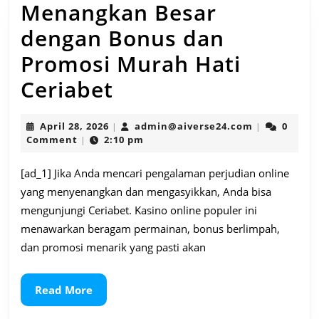
Menangkan Besar
dengan Bonus dan
Promosi Murah Hati
Menangkan
Ceriabet
Besar
April
admin@aive
April 28, 2026
admin@aiverse24.com
0
|
|
dengan
28,
Comment
2:10 pm
|
2026
Bonus
[ad_1] Jika Anda mencari pengalaman perjudian online
dan
yang menyenangkan dan mengasyikkan, Anda bisa
Promosi
mengunjungi Ceriabet. Kasino online populer ini
menawarkan beragam permainan, bonus berlimpah,
Murah
dan promosi menarik yang pasti akan
Hati
Ceriabet
Read
Read More
More