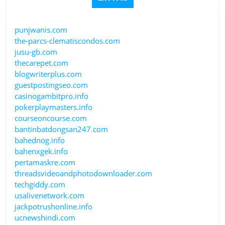
punjwanis.com
the-parcs-clematiscondos.com
jusu-gb.com
thecarepet.com
blogwriterplus.com
guestpostingseo.com
casinogambitpro.info
pokerplaymasters.info
courseoncourse.com
bantinbatdongsan247.com
bahednog.info
bahenxgek.info
pertamaskre.com
threadsvideoandphotodownloader.com
techgiddy.com
usalivenetwork.com
jackpotrushonline.info
ucnewshindi.com