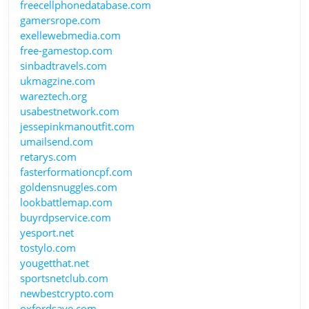
freecellphonedatabase.com
gamersrope.com
exellewebmedia.com
free-gamestop.com
sinbadtravels.com
ukmagzine.com
wareztech.org
usabestnetwork.com
jessepinkmanoutfit.com
umailsend.com
retarys.com
fasterformationcpf.com
goldensnuggles.com
lookbattlemap.com
buyrdpservice.com
yesport.net
tostylo.com
yougetthat.net
sportsnetclub.com
newbestcrypto.com
oxfordsave.com