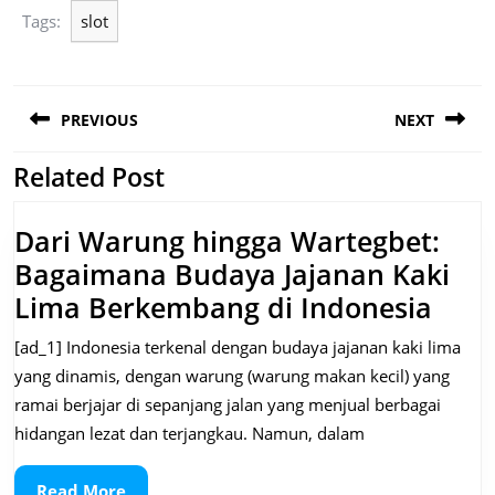
Tags:
slot
Post
PREVIOUS
NEXT
navigation
Related Post
Previous
Next
post:
post:
Dari Warung hingga Wartegbet:
Bagaimana Budaya Jajanan Kaki
Dari
Lima Berkembang di Indonesia
War
[ad_1] Indonesia terkenal dengan budaya jajanan kaki lima
hing
yang dinamis, dengan warung (warung makan kecil) yang
Wart
ramai berjajar di sepanjang jalan yang menjual berbagai
Bag
hidangan lezat dan terjangkau. Namun, dalam
Bud
Read
Read More