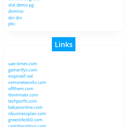
slot demo pg
domino
qiu qiu
pkv
Links
uae-times.com
gamerifys.com
inspiratif.net
vsmsnetworks.com
offthem.com
ibommatv.com
techporfit.com
bekasionline.com
nbusinessplan.com
greenlife360.com
cantshoutitout.com