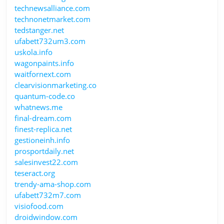
technewsalliance.com
technonetmarket.com
tedstanger.net
ufabett732um3.com
uskola.info
wagonpaints.info
waitfornext.com
clearvisionmarketing.co
quantum-code.co
whatnews.me
final-dream.com
finest-replica.net
gestioneinh.info
prosportdaily.net
salesinvest22.com
teseract.org
trendy-ama-shop.com
ufabett732m7.com
visiofood.com
droidwindow.com