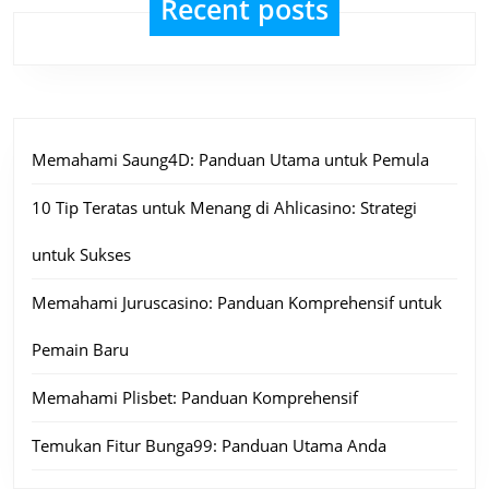
Recent posts
Memahami Saung4D: Panduan Utama untuk Pemula
10 Tip Teratas untuk Menang di Ahlicasino: Strategi
untuk Sukses
Memahami Juruscasino: Panduan Komprehensif untuk
Pemain Baru
Memahami Plisbet: Panduan Komprehensif
Temukan Fitur Bunga99: Panduan Utama Anda