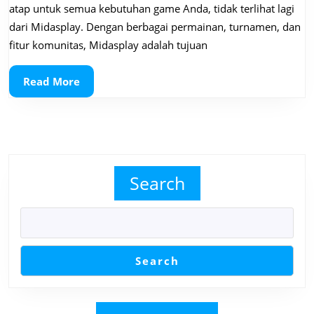
utama
atap untuk semua kebutuhan game Anda, tidak terlihat lagi
untuk
dari Midasplay. Dengan berbagai permainan, turnamen, dan
gamer
fitur komunitas, Midasplay adalah tujuan
Read
Read More
More
Search
Search