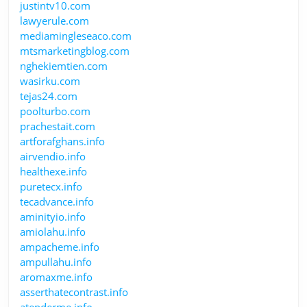
justintv10.com
lawyerule.com
mediamingleseaco.com
mtsmarketingblog.com
nghekiemtien.com
wasirku.com
tejas24.com
poolturbo.com
prachestait.com
artforafghans.info
airvendio.info
healthexe.info
puretecx.info
tecadvance.info
aminityio.info
amiolahu.info
ampacheme.info
ampullahu.info
aromaxme.info
asserthatecontrast.info
atenderme.info