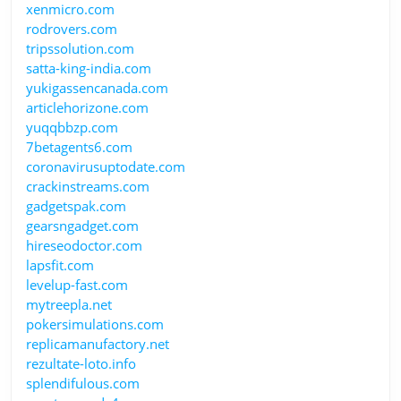
xenmicro.com
rodrovers.com
tripssolution.com
satta-king-india.com
yukigassencanada.com
articlehorizone.com
yuqqbbzp.com
7betagents6.com
coronavirusuptodate.com
crackinstreams.com
gadgetspak.com
gearsngadget.com
hireseodoctor.com
lapsfit.com
levelup-fast.com
mytreepla.net
pokersimulations.com
replicamanufactory.net
rezultate-loto.info
splendifulous.com