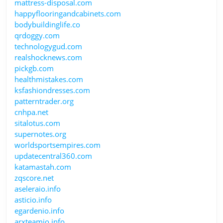
mattress-disposal.com
happyflooringandcabinets.com
bodybuildinglife.co
qrdoggy.com
technologygud.com
realshocknews.com
pickgb.com
healthmistakes.com
ksfashiondresses.com
patterntrader.org
cnhpa.net
sitalotus.com
supernotes.org
worldsportsempires.com
updatecentral360.com
katamastah.com
zqscore.net
aseleraio.info
asticio.info
egardenio.info
arxteamio.info