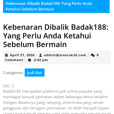
Kebenaran Dibalik Badak188: Yang Perlu Anda
Ketahui Sebelum Bermain
Kebenaran Dibalik Badak188:
Yang Perlu Anda Ketahui
Sebelum Bermain
April
admin@aivers
April 27, 2026
admin@aiverse24.com
0
|
|
27,
Comment
2:02 pm
|
2026
Categories:
Judi Slot
[ad_1]
Badak188 merupakan platform judi online populer yang
mendapat banyak perhatian dalam beberapa tahun terakhir.
Dengan desainnya yang ramping, antarmuka yang ramah
pengguna, dan beragam permainan, ini telah menjadi tujuan
utama bagi banyak pemain yang ingin mencoba peruntungan