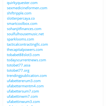
quirkyquester.com
sexmedicineformen.com
shiftripple.com
slotterpercaya.co
smartcoolbox.com
sohanjitfinances.com
soulfulhousemusic.net
sparklooms.com
tacticalcontractingllc.com
thecapitalpowers.com
tobabet88slot3.com
todayscurrentnews.com
totobet77.asia
totobet77.org
trendingpublication.com
ufabettererum3.com
ufabettermentm4.com
ufabettersum7.com
ufabettinwm7.com
ufabettinwum3.com