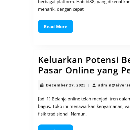
berbagai platform. Habibi88, yang dikenal k
Bagaimana
menarik, dengan cepat
Habibi88
Mendominasi
Read
Read More
More
Permainan
Media
Sosial
Keluarkan Potensi B
Pasar Online yang P
December
December 27, 2025
admin@aivers
|
27,
2025
[ad_1] Belanja online telah menjadi tren dal
bagus. Toko ini menawarkan kenyamanan, varia
fisik tradisional. Namun,