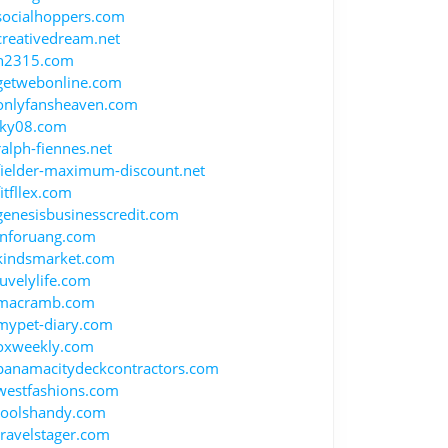
socialhoppers.com
creativedream.net
n2315.com
getwebonline.com
onlyfansheaven.com
lky08.com
ralph-fiennes.net
fielder-maximum-discount.net
fitfllex.com
genesisbusinesscredit.com
inforuang.com
kindsmarket.com
luvelylife.com
macramb.com
mypet-diary.com
oxweekly.com
panamacitydeckcontractors.com
westfashions.com
toolshandy.com
travelstager.com