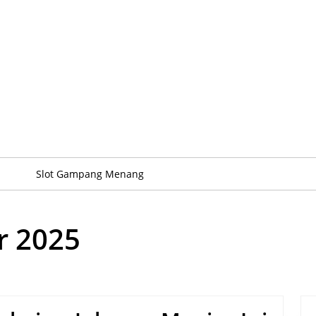
Slot Gampang Menang
 2025