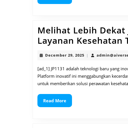
More
Melihat Lebih Dekat
Layanan Kesehatan T
December
December 29, 2025
admin@aivers
|
29,
2025
[ad_1] JP1131 adalah teknologi baru yang ino
Platform inovatif ini menggabungkan kecerdas
untuk memberikan solusi perawatan kesehatan
Read
Read More
More