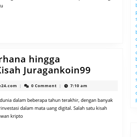
Energi
tu
atau
Kepedulian
Lingkungan?
rhana hingga
Dari
Kisah Juragankoin99
Awal
admin@aiverse24.com
e24.com
0 Comment
7:10 am
|
|
yang
Sederhan
dunia dalam beberapa tahun terakhir, dengan banyak
vestasi dalam mata uang digital. Salah satu kisah
hingga
awan kripto
Kesukses
Kripto: