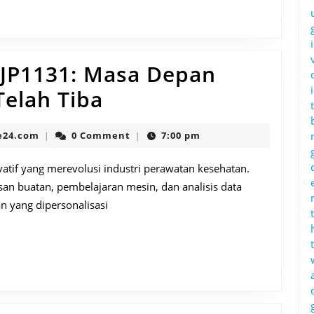
Kisah
Juragank
 JP1131: Masa Depan
Melihat
elah Tiba
Lebih
admin@aiverse24.com
e24.com
0 Comment
7:00 pm
|
|
Dekat
JP1131:
vatif yang merevolusi industri perawatan kesehatan.
an buatan, pembelajaran mesin, dan analisis data
Masa
 yang dipersonalisasi
Depan
Layanan
Kesehatan
Telah