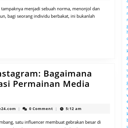
Menj
Luar
aja tampaknya menjadi sebuah norma, menonjol dan
n, bagi seorang individu berbakat, ini bukanlah
Biasa
Kisa
Madl
Instagram: Bagaimana
si Permainan Media
admin@aiverse24.com
e24.com
0 Comment
5:12 am
|
|
embang, satu influencer membuat gebrakan besar di