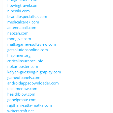
flowingtravel.com
nineniki.com
brandiospecialists.com
medicalcare7.com
adtennaball.com
nabzah.com
mongive.com
matkagameresultsview.com
getsolutionsonline.com
hispinner.org
criticalinsurance.info
nokariposter.com
kalyan-guessing-nightplay.com
gameofpanels.com
androidappsdownloader.com
usetimenow.com
healthblow.com
gohelpmate.com
rajdhani-satta-matka.com
writerscraft.net