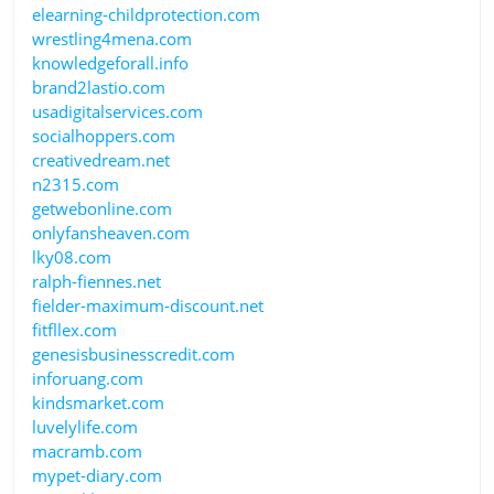
elearning-childprotection.com
wrestling4mena.com
knowledgeforall.info
brand2lastio.com
usadigitalservices.com
socialhoppers.com
creativedream.net
n2315.com
getwebonline.com
onlyfansheaven.com
lky08.com
ralph-fiennes.net
fielder-maximum-discount.net
fitfllex.com
genesisbusinesscredit.com
inforuang.com
kindsmarket.com
luvelylife.com
macramb.com
mypet-diary.com