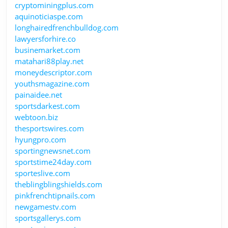
cryptominingplus.com
aquinoticiaspe.com
longhairedfrenchbulldog.com
lawyersforhire.co
businemarket.com
matahari88play.net
moneydescriptor.com
youthsmagazine.com
painaidee.net
sportsdarkest.com
webtoon.biz
thesportswires.com
hyungpro.com
sportingnewsnet.com
sportstime24day.com
sporteslive.com
theblingblingshields.com
pinkfrenchtipnails.com
newgamestv.com
sportsgallerys.com