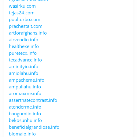
wasirku.com
tejas24.com
poolturbo.com
prachestait.com
artforafghans.info
airvendio.info
healthexe.info
puretecx.info
tecadvance.info
aminityio.info
amiolahu.info
ampacheme.info
ampullahu.info
aromaxme.info
asserthatecontrast.info
atenderme.info
bangumiio.info
bekosunhu.info
beneficialgrandiose.info
blomaio.info