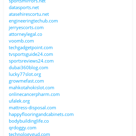
sportsmirrors.net
datasports.net
atasehirescortu.net
engineeringtechub.com
jerryescorts.com
attorneylegal.co
voomb.com
techgadgetpoint.com
tvsportsguide24.com
sportsreviews24.com
dubai360blog.com
lucky77slot.org
growmefast.com
mahkotahokislot.com
onlinecancerpharm.com
ufalek.org
mattress-disposal.com
happyflooringandcabinets.com
bodybuildinglife.co
qrdoggy.com
technologygud.com