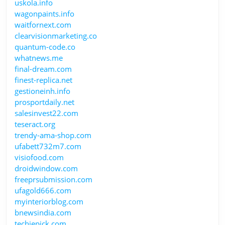
uskola.info
wagonpaints.info
waitfornext.com
clearvisionmarketing.co
quantum-code.co
whatnews.me
final-dream.com
finest-replica.net
gestioneinh.info
prosportdaily.net
salesinvest22.com
teseract.org
trendy-ama-shop.com
ufabett732m7.com
visiofood.com
droidwindow.com
freeprsubmission.com
ufagold666.com
myinteriorblog.com
bnewsindia.com
techiepick.com