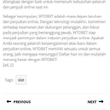
dilengkapi dengan baik untuk memenuhi kebutuhan petaruh
dan penjudi online saat ini.
Sebagai kesimpulan, WTOBET adalah masa depan taruhan
dan perjudian online. Dengan teknologi mutakhir, komitmen
terhadap keamanan dan dukungan pelanggan, dan fokus
pada perjudian yang bertanggung jawab, WTOBET siap
menjadi pemimpin dalam industri perjudian online. Apakah
Anda seorang petaruh berpengalaman atau baru dalam
perjudian online, WTOBET memiliki sesuatu untuk semua
orang. Jadi mengapa menunggu? Daftar hari ini dan mulailah
menang besar dengan WTOBET!
[ad_2]
Tags:
slot
Post
PREVIOUS
NEXT
navigation