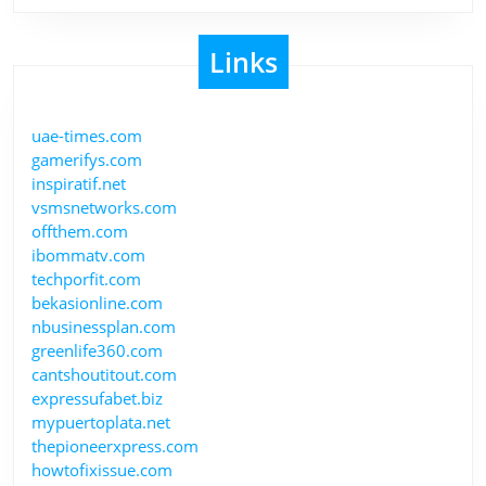
Links
uae-times.com
gamerifys.com
inspiratif.net
vsmsnetworks.com
offthem.com
ibommatv.com
techporfit.com
bekasionline.com
nbusinessplan.com
greenlife360.com
cantshoutitout.com
expressufabet.biz
mypuertoplata.net
thepioneerxpress.com
howtofixissue.com