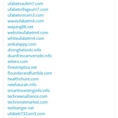
ufabetvaultm7.com
ufabetvillageum7.com
ufabetvoicem3.com
waveufabetm4.com
wayang88.net
websiteufabetm4.com
whiteufabetm4.com
anikalappy.com
dininghelsinki.info
duanfrescariverside.info
etilerx.com
finestreplica.net
flounderandfumble.com
healthohunt.com
retefuturah.info
smartinvestinginfo.info
technewsalliance.com
technonetmarket.com
tedstanger.net
ufabett732um3.com