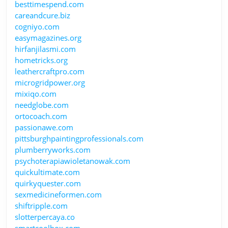
besttimespend.com
careandcure.biz
cogniyo.com
easymagazines.org
hirfanjilasmi.com
hometricks.org
leathercraftpro.com
microgridpower.org
mixiqo.com
needglobe.com
ortocoach.com
passionawe.com
pittsburghpaintingprofessionals.com
plumberryworks.com
psychoterapiawioletanowak.com
quickultimate.com
quirkyquester.com
sexmedicineformen.com
shiftripple.com
slotterpercaya.co
smartcoolbox.com