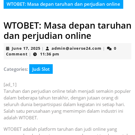
WTOBET: Masa depan taruhan dan perjudian online
WTOBET: Masa depan taruhan
dan perjudian online
June
admin@aivers
June 17, 2025
admin@aiverse24.com
0
|
|
17,
Comment
11:36 pm
|
2025
Categories:
Judi Slot
[ad_1]
Taruhan dan perjudian online telah menjadi semakin populer
dalam beberapa tahun terakhir, dengan jutaan orang di
seluruh dunia berpartisipasi dalam kegiatan ini setiap hari.
Salah satu perusahaan yang memimpin dalam industri ini
adalah WTOBET.
WTOBET adalah platform taruhan dan judi online yang