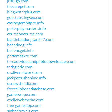
jusu-gb.com
thecarepet.com
blogwriterplus.com
guestpostingseo.com
casinogambitpro.info
pokerplaymasters.info
courseoncourse.com
bantinbatdongsan247.com
bahednog.info
bahenxgek.info
pertamaskre.com
threadsvideoandphotodownloader.com
techgiddy.com
usalivenetwork.com
jackpotrushonline.info
ucnewshindi.com
freecellphonedatabase.com
gamersrope.com
exellewebmedia.com
free-gamestop.com
sinbadtravels.com