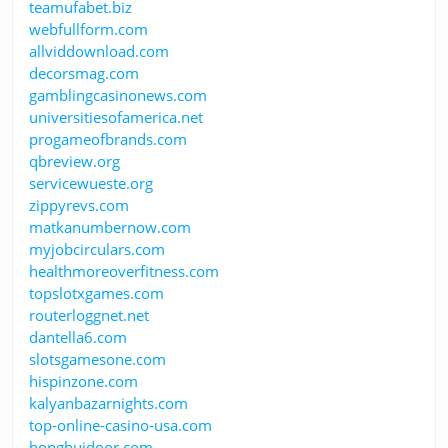
teamufabet.biz
webfullform.com
allviddownload.com
decorsmag.com
gamblingcasinonews.com
universitiesofamerica.net
progameofbrands.com
qbreview.org
servicewueste.org
zippyrevs.com
matkanumbernow.com
myjobcirculars.com
healthmoreoverfitness.com
topslotxgames.com
routerloggnet.net
dantella6.com
slotsgamesone.com
hispinzone.com
kalyanbazarnights.com
top-online-casino-usa.com
honghuidoor.com