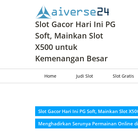
Skip
to
content
Slot Gacor Hari Ini PG
Skip
to
Soft, Mainkan Slot
content
X500 untuk
Kemenangan Besar
Home
Judi Slot
Slot Gratis
Slot Gacor Hari Ini PG Soft, Mainkan Slot 
Menghadirkan Serunya Permainan Online d