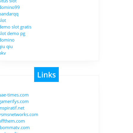
situs slot
domino99
bandarqq
slot
demo slot gratis
slot demo pg
domino
qiu qiu
pkv
Links
uae-times.com
gamerifys.com
skan
inspiratif.net
vsmsnetworks.com
offthem.com
ibommatv.com