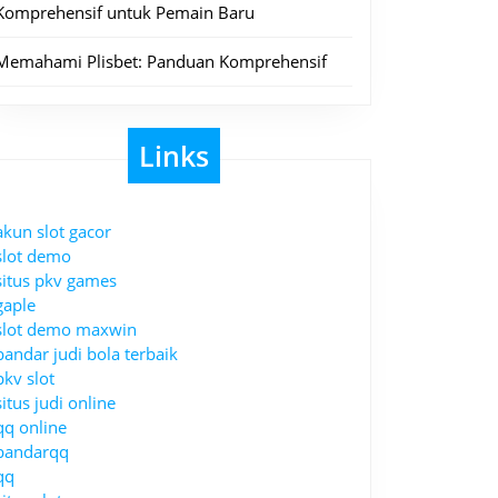
Komprehensif untuk Pemain Baru
Memahami Plisbet: Panduan Komprehensif
Links
akun slot gacor
slot demo
situs pkv games
gaple
slot demo maxwin
bandar judi bola terbaik
pkv slot
situs judi online
qq online
bandarqq
qq