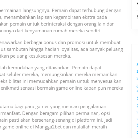
i permainan langsungnya. Pemain dapat terhubung dengan
ime, menambahkan lapisan kegembiraan ekstra pada
kan pemain untuk berinteraksi dengan orang lain dan
emuanya dari kenyamanan rumah mereka sendiri.
menawarkan berbagai bonus dan promosi untuk membuat
nus sambutan hingga hadiah loyalitas, ada banyak peluang
tkan peluang kesuksesan mereka.
alah kemudahan yang ditawarkan. Pemain dapat
gkat seluler mereka, memungkinkan mereka memainkan
 Fleksibilitas ini memudahkan pemain untuk menyesuaikan
enikmati sensasi bermain game online kapan pun mereka
n utama bagi para gamer yang mencari pengalaman
rmanfaat. Dengan beragam pilihan permainan, opsi
in pasti akan bersenang-senang di platform ini. Jadi
game online di Mangga2bet dan mulailah meraih