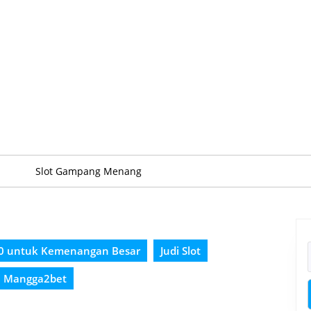
Slot Gampang Menang
X500 untuk Kemenangan Besar
Judi Slot
i Mangga2bet