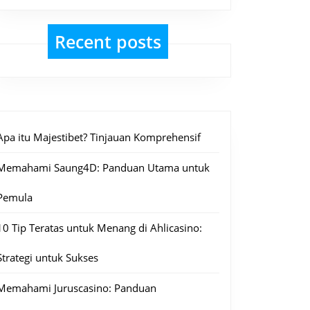
Recent posts
Apa itu Majestibet? Tinjauan Komprehensif
Memahami Saung4D: Panduan Utama untuk
Pemula
10 Tip Teratas untuk Menang di Ahlicasino:
Strategi untuk Sukses
Memahami Juruscasino: Panduan