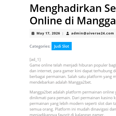
Menghadirkan Se
Online di Mangg
May
May 17, 2026
admin@aiverse24.com
|
17,
2026
Categories:
Judi Slot
[ad_1]
Game online telah menjadi hiburan populer bagi
dan internet, para gamer kini dapat terhubung d
berbagai permainan. Salah satu platform yan
mendebarkan adalah Mangga2bet.
Mangga2bet adalah platform permainan online
dinikmati para pemain. Dari permainan kasino kla
permainan yang lebih modern seperti slot dan 
semua orang. Platform ini mudah dinavigasi d
menjadikannya favorit di kalangan gamer.