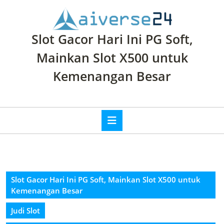
Skip
to
content
Slot Gacor Hari Ini PG Soft,
Skip
to
Mainkan Slot X500 untuk
content
Kemenangan Besar
Open
Button
Slot Gacor Hari Ini PG Soft, Mainkan Slot X500 untuk
Kemenangan Besar
Judi Slot