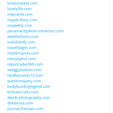
kindsmarket.com
luvelylife.com
macramb.com
mypet-diary.com
oxweekly.com
panamacitydeckcontractors.com
westfashions.com
toolshandy.com
travelstager.com
trendinspires.com
rannyephul.com
reportradar360.com
swaggyfashion.com
taraftariumtv10.com
questionquery.com
bodybuildinglegend.com
brilliant-nails.com
dandr-photography.com
dokteroce.com
journal-francais.com