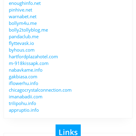
enoughinfo.net
pinhive.net
warnabet.net
bollym4u.me
bolly2tollyblog.me
pandaclub.me
flyttevask.io
byhous.com
hartfordplazahotel.com
m-918kissapk.com
nabavkame.info
gakbiasa.com
iflowerhu.info
chicagocrystalconnection.com
imanabadii.com
trilipohu.info
appruptio.info
Links