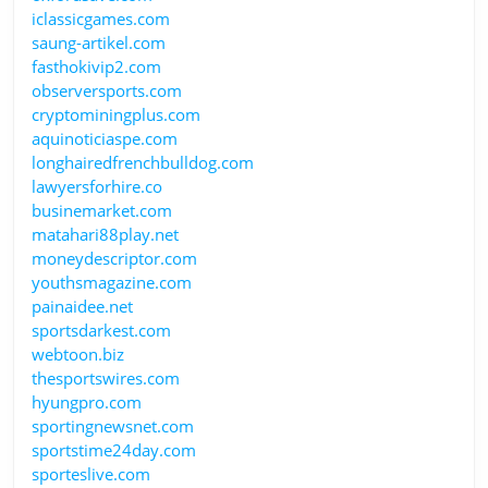
iclassicgames.com
saung-artikel.com
fasthokivip2.com
observersports.com
cryptominingplus.com
aquinoticiaspe.com
longhairedfrenchbulldog.com
lawyersforhire.co
businemarket.com
matahari88play.net
moneydescriptor.com
youthsmagazine.com
painaidee.net
sportsdarkest.com
webtoon.biz
thesportswires.com
hyungpro.com
sportingnewsnet.com
sportstime24day.com
sporteslive.com