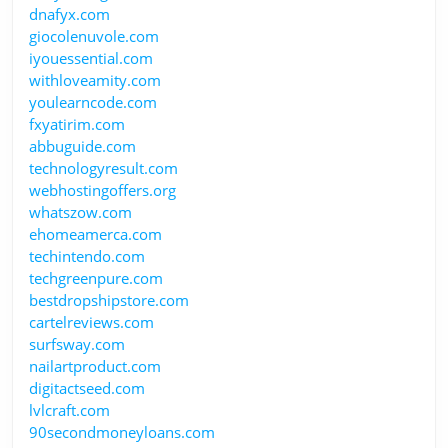
dnafyx.com
giocolenuvole.com
iyouessential.com
withloveamity.com
youlearncode.com
fxyatirim.com
abbuguide.com
technologyresult.com
webhostingoffers.org
whatszow.com
ehomeamerca.com
techintendo.com
techgreenpure.com
bestdropshipstore.com
cartelreviews.com
surfsway.com
nailartproduct.com
digitactseed.com
lvlcraft.com
90secondmoneyloans.com