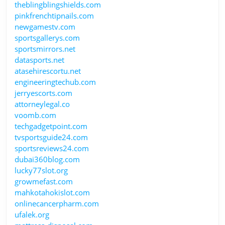
theblingblingshields.com
pinkfrenchtipnails.com
newgamestv.com
sportsgallerys.com
sportsmirrors.net
datasports.net
atasehirescortu.net
engineeringtechub.com
jerryescorts.com
attorneylegal.co
voomb.com
techgadgetpoint.com
tvsportsguide24.com
sportsreviews24.com
dubai360blog.com
lucky77slot.org
growmefast.com
mahkotahokislot.com
onlinecancerpharm.com
ufalek.org