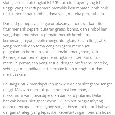
slot gacor adalah tingkat RTP (Return to Player) yang lebih
tinggi, yang berarti pemain memiliki kesempatan lebih baik
untuk mendapat kembali dana yang mereka pertaruhkan.
Dari sisi gameplay, slot gacor biasanya menawarkan fitur-
fitur menarik seperti putaran gratis, bonus, dan simbol liar
yang dapat membantu pemain meraih kombinasi
kemenangan yang lebih menguntungkan. Selain itu, grafik
yang menarik dan tema yang beragam membuat
pengalaman bermain slot ini semakin menyenangkan.
Keberagaman tema juga memungkinkan pemain untuk
memilih permainan yang sesuai dengan preferensi mereka,
sehingga menjadikan sesi bermain lebih menghibur dan
memuaskan.
Peluang untuk mendapatkan maxwin dalam slot gacor sangat
tinggi. Maxwin merujuk pada potensi kemenangan
maksimum yang bisa diperoleh dari satu putaran. Dalam
banyak kasus, slot gacor memiliki jackpot progresif yang
dapat mencapai jumlah yang sangat besar. Ini berarti bahwa
dengan strategi yang tepat dan keberuntungan, pemain tidak