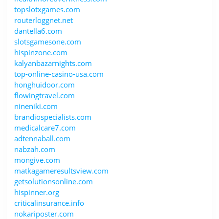
topslotxgames.com
routerloggnet.net
dantella6.com
slotsgamesone.com
hispinzone.com
kalyanbazarnights.com
top-online-casino-usa.com
honghuidoor.com
flowingtravel.com
nineniki.com
brandiospecialists.com
medicalcare7.com
adtennaball.com
nabzah.com
mongive.com
matkagameresultsview.com
getsolutionsonline.com
hispinner.org
criticalinsurance.info
nokariposter.com