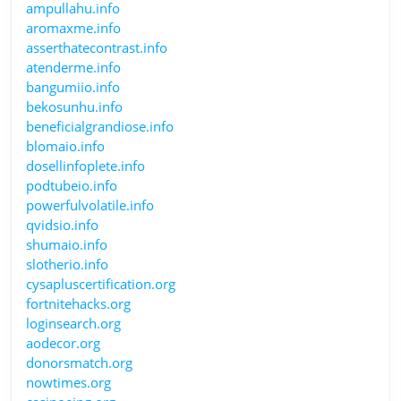
ampullahu.info
aromaxme.info
asserthatecontrast.info
atenderme.info
bangumiio.info
bekosunhu.info
beneficialgrandiose.info
blomaio.info
dosellinfoplete.info
podtubeio.info
powerfulvolatile.info
qvidsio.info
shumaio.info
slotherio.info
cysapluscertification.org
fortnitehacks.org
loginsearch.org
aodecor.org
donorsmatch.org
nowtimes.org