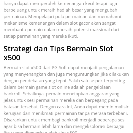
hanya dapat memperoleh kemenangan kecil tetapi juga
berpeluang untuk meraih hadiah besar yang mengubah
permainan. Mempelajari pola permainan dan memahami
mekanisme kemenangan dalam slot gacor akan sangat
membantu pemain dalam meraih potensi maksimal dari
setiap permainan yang mereka ikuti.
Strategi dan Tips Bermain Slot
x500
Bermain slot x500 dari PG Soft dapat menjadi pengalaman
yang menyenangkan dan juga menguntungkan jika dilakukan
dengan pendekatan yang tepat. Salah satu aspek terpenting
dalam bermain game slot online adalah pengelolaan
bankroll. Sebaiknya, pemain menetapkan anggaran yang
jelas untuk sesi permainan mereka dan berpegang pada
batasan tersebut. Dengan cara ini, Anda dapat meminimalisir
kerugian dan menikmati permainan tanpa merasa terbebani.
Disarankan untuk membagi bankroll menjadi beberapa sesi
agar bisa bermain lebih lama dan mengeksplorasi berbagai
fitur yang ditawarkan oleh slot x500.