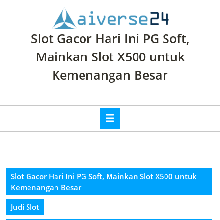
Skip
to
content
Slot Gacor Hari Ini PG Soft,
Skip
to
Mainkan Slot X500 untuk
content
Kemenangan Besar
Open
Button
Slot Gacor Hari Ini PG Soft, Mainkan Slot X500 untuk
Kemenangan Besar
Judi Slot