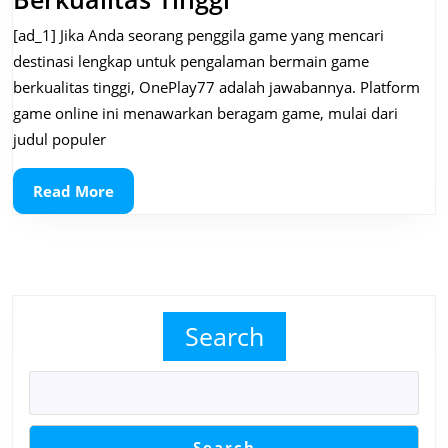
Tujuan
[ad_1] Jika Anda seorang penggila game yang mencari
Tujuan
destinasi lengkap untuk pengalaman bermain game
Anda
berkualitas tinggi, OnePlay77 adalah jawabannya. Platform
untuk
game online ini menawarkan beragam game, mulai dari
judul populer
Pengalaman
Bermain
Read
Read More
Game
More
Berkualitas
Tinggi
Search
Search