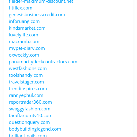
fielder-maximum-discount.net
fitfllex.com
genesisbusinesscredit.com
inforuang.com
kindsmarket.com
luvelylife.com
macramb.com
mypet-diary.com
oxweekly.com
panamacitydeckcontractors.com
westfashions.com
toolshandy.com
travelstager.com
trendinspires.com
rannyephul.com
reportradar360.com
swaggyfashion.com
taraftariumtv10.com
questionquery.com
bodybuildinglegend.com
brilliant-nails.com