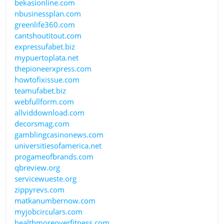
bekasionline.com
nbusinessplan.com
greenlife360.com
cantshoutitout.com
expressufabet.biz
mypuertoplata.net
thepioneerxpress.com
howtofixissue.com
teamufabet.biz
webfullform.com
allviddownload.com
decorsmag.com
gamblingcasinonews.com
universitiesofamerica.net
progameofbrands.com
qbreview.org
servicewueste.org
zippyrevs.com
matkanumbernow.com
myjobcirculars.com
healthmoreoverfitness.com