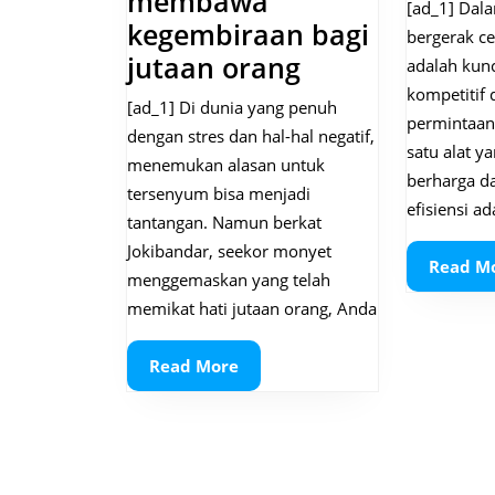
membawa
[ad_1] Dala
kegembiraan bagi
bergerak cep
Tertawa
jutaan orang
adalah kunc
terbahak-
kompetitif
[ad_1] Di dunia yang penuh
permintaan
bahak
dengan stres dan hal-hal negatif,
satu alat y
bersama
menemukan alasan untuk
berharga 
Jokibandar:
tersenyum bisa menjadi
efisiensi ad
tantangan. Namun berkat
Monyet
Jokibandar, seekor monyet
yang
Read M
menggemaskan yang telah
membawa
memikat hati jutaan orang, Anda
kegembiraan
bagi
Read
Read More
More
jutaan
orang