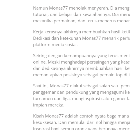
Namun Monas77 menolak menyerah. Dia mengha
tutorial, dan belajar dari kesalahannya. Dia me
mekanika permainan, dan terus-menerus menant
Kerja kerasnya akhirnya membuahkan hasil keti
Dedikasi dan ketekunan Monas77 menarik perhat
platform media sosial.
Seiring dengan kemampuannya yang terus menin
online. Meski menghadapi persaingan yang ketat,
dan dedikasinya akhirnya membuahkan hasil k
memantapkan posisinya sebagai pemain top di
Saat ini, Monas77 diakui sebagai salah satu pem
penggemar dan pendukung yang mengagumi keter
turnamen dan liga, menginspirasi calon gamer
impian mereka.
Kisah Monas77 adalah contoh nyata bagaimana 
kesuksesan. Dari memulai dari nol hingga menj
inspirasi bagi semua orang yang berupaya menca