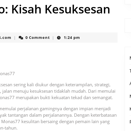
o: Kisah Kesuksesan
admin@aiverse24.com
4.com
0 Comment
1:24 pm
|
|
Monas77
esan sering kali diukur dengan keterampilan, strategi,
, jalan menuju kesuksesan tidaklah mudah. Dari memulai
 Monas77 merupakan bukti kekuatan tekad dan semangat.
 memulai perjalanan gamingnya dengan impian menjadi
yak tantangan dalam perjalanannya. Dengan keterbatasan
, Monas77 kesulitan bersaing dengan pemain lain yang
n-tahun.