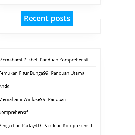
Recent posts
Memahami Plisbet: Panduan Komprehensif
Temukan Fitur Bunga99: Panduan Utama
Anda
Memahami Winlose99: Panduan
Komprehensif
Pengertian Parlay4D: Panduan Komprehensif