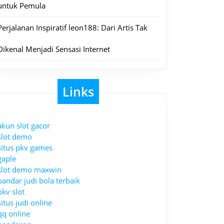
untuk Pemula
Perjalanan Inspiratif leon188: Dari Artis Tak
Dikenal Menjadi Sensasi Internet
Links
akun slot gacor
slot demo
situs pkv games
gaple
slot demo maxwin
bandar judi bola terbaik
pkv slot
situs judi online
qq online