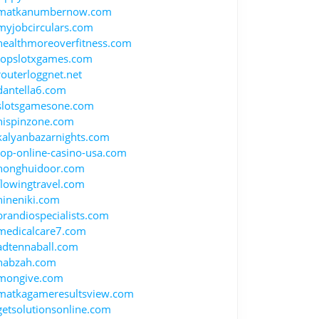
matkanumbernow.com
myjobcirculars.com
healthmoreoverfitness.com
topslotxgames.com
routerloggnet.net
dantella6.com
slotsgamesone.com
hispinzone.com
kalyanbazarnights.com
top-online-casino-usa.com
honghuidoor.com
flowingtravel.com
nineniki.com
brandiospecialists.com
medicalcare7.com
adtennaball.com
nabzah.com
mongive.com
matkagameresultsview.com
getsolutionsonline.com