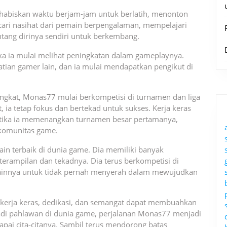
biskan waktu berjam-jam untuk berlatih, menonton
ncari nasihat dari pemain berpengalaman, mempelajari
ang dirinya sendiri untuk berkembang.
ka ia mulai melihat peningkatan dalam gameplaynya.
ian gamer lain, dan ia mulai mendapatkan pengikut di
gkat, Monas77 mulai berkompetisi di turnamen dan liga
 ia tetap fokus dan bertekad untuk sukses. Kerja keras
etika ia memenangkan turnamen besar pertamanya,
 komunitas game.
ain terbaik di dunia game. Dia memiliki banyak
ampilan dan tekadnya. Dia terus berkompetisi di
 lainnya untuk tidak pernah menyerah dalam mewujudkan
kerja keras, dedikasi, dan semangat dapat membuahkan
adi pahlawan di dunia game, perjalanan Monas77 menjadi
pai cita-citanya. Sambil terus mendorong batas