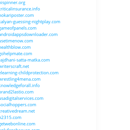
hispinner.org
criticalinsurance.info
nokariposter.com
kalyan-guessing-nightplay.com
gameofpanels.com
androidappsdownloader.com
usetimenow.com
healthblow.com
gohelpmate.com
rajdhani-satta-matka.com
writerscraft.net
elearning-childprotection.com
wrestling4mena.com
knowledgeforall.info
brand2lastio.com
usadigitalservices.com
socialhoppers.com
creativedream.net
n2315.com
getwebonline.com