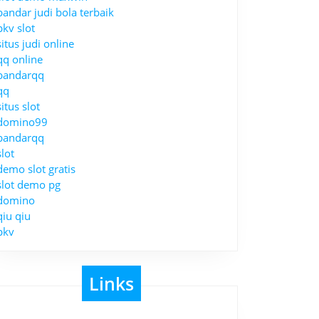
bandar judi bola terbaik
pkv slot
situs judi online
qq online
bandarqq
qq
situs slot
domino99
bandarqq
slot
demo slot gratis
slot demo pg
domino
qiu qiu
pkv
Links