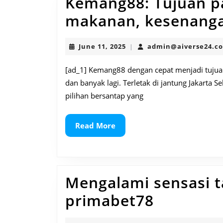
Kemang88: Tujuan pa
makanan, kesenanga
June
June 11, 2025
admin@aiverse24.c
|
11,
2025
[ad_1] Kemang88 dengan cepat menjadi tujuan
dan banyak lagi. Terletak di jantung Jakarta 
pilihan bersantap yang
Read
Read More
More
Mengalami sensasi 
Mengala
primabet78
sensasi