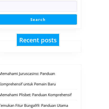
:
Search
Recent posts
n,
Memahami Juruscasino: Panduan
Komprehensif untuk Pemain Baru
Memahami Plisbet: Panduan Komprehensif
Temukan Fitur Bunga99: Panduan Utama