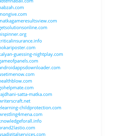
adtennaball.com
nabzah.com
mongive.com
matkagameresultsview.com
getsolutionsonline.com
hispinner.org
criticalinsurance.info
nokariposter.com
kalyan-guessing-nightplay.com
gameofpanels.com
androidappsdownloader.com
usetimenow.com
healthblow.com
gohelpmate.com
rajdhani-satta-matka.com
writerscraft.net
elearning-childprotection.com
wrestling4mena.com
knowledgeforall.info
brand2lastio.com
usadigitalservices.com