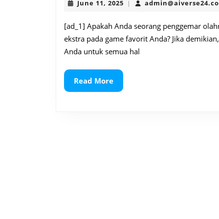
June
June 11, 2025
admin@aiverse24.c
|
taruhan
11,
2025
olahraga
[ad_1] Apakah Anda seorang penggemar olah
ekstra pada game favorit Anda? Jika demikian, 
dengan
Anda untuk semua hal
primabe
Read
Read More
More