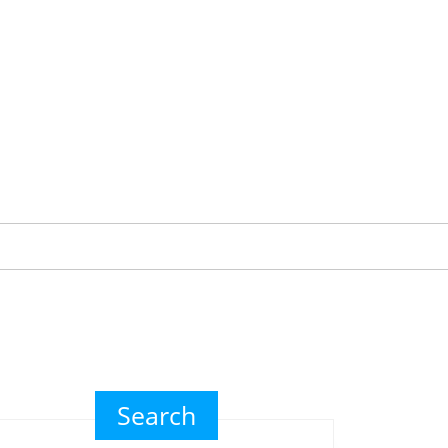
Search