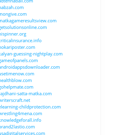
adtennaball.com
nabzah.com
mongive.com
matkagameresultsview.com
getsolutionsonline.com
hispinner.org
criticalinsurance.info
nokariposter.com
kalyan-guessing-nightplay.com
gameofpanels.com
androidappsdownloader.com
usetimenow.com
healthblow.com
gohelpmate.com
rajdhani-satta-matka.com
writerscraft.net
elearning-childprotection.com
wrestling4mena.com
knowledgeforall.info
brand2lastio.com
usadigitalservices.com