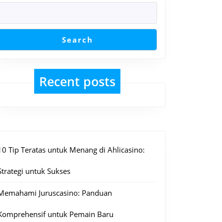
Search
Recent posts
10 Tip Teratas untuk Menang di Ahlicasino:
Strategi untuk Sukses
Memahami Juruscasino: Panduan
Komprehensif untuk Pemain Baru