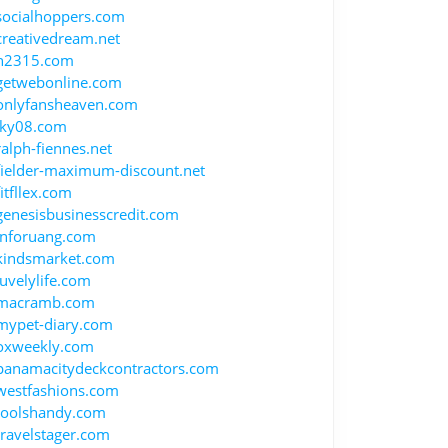
socialhoppers.com
creativedream.net
n2315.com
getwebonline.com
onlyfansheaven.com
lky08.com
ralph-fiennes.net
fielder-maximum-discount.net
fitfllex.com
genesisbusinesscredit.com
inforuang.com
kindsmarket.com
luvelylife.com
macramb.com
mypet-diary.com
oxweekly.com
panamacitydeckcontractors.com
westfashions.com
toolshandy.com
travelstager.com