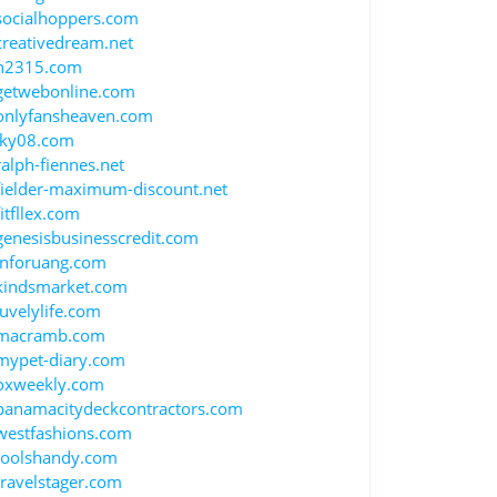
socialhoppers.com
creativedream.net
n2315.com
getwebonline.com
onlyfansheaven.com
lky08.com
ralph-fiennes.net
fielder-maximum-discount.net
fitfllex.com
genesisbusinesscredit.com
inforuang.com
kindsmarket.com
luvelylife.com
macramb.com
mypet-diary.com
oxweekly.com
panamacitydeckcontractors.com
westfashions.com
toolshandy.com
travelstager.com