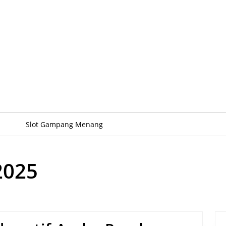
Slot Gampang Menang
2025