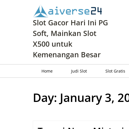
Skip
to
content
Slot Gacor Hari Ini PG
Skip
to
Soft, Mainkan Slot
content
X500 untuk
Kemenangan Besar
Home
Judi Slot
Slot Gratis
Day:
January 3, 2