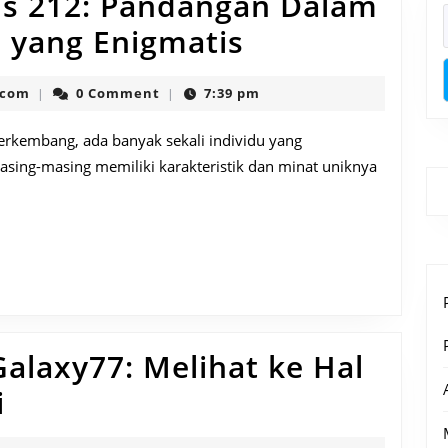
us 212: Pandangan Dalam
Temui
 yang Enigmatis
Naga
admin@aiverse24.com
.com
0 Comment
7:39 pm
|
|
Misterius
212:
berkembang, ada banyak sekali individu yang
sing-masing memiliki karakteristik dan minat uniknya
Pandangan
Dalam
pada
Persona
Online
yang
Galaxy77: Melihat ke Hal
Enigmatis
Menjelajahi
i
Misteri