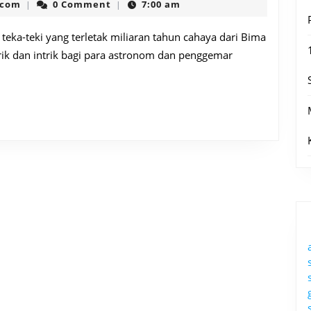
admin@aiverse24.com
.com
0 Comment
7:00 am
|
|
Galaxy77:
Melihat
teka-teki yang terletak miliaran tahun cahaya dari Bima
arik dan intrik bagi para astronom dan penggemar
ke
Hal
yang
Tidak
Diketahui