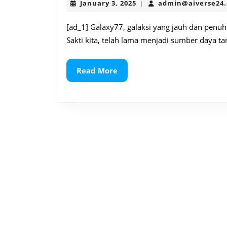
January
January 3, 2025
admin@aiverse24
|
3,
2025
[ad_1] Galaxy77, galaksi yang jauh dan penuh 
Sakti kita, telah lama menjadi sumber daya t
Read
Read More
More