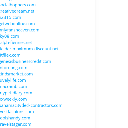
socialhoppers.com
creativedream.net
n2315.com
getwebonline.com
onlyfansheaven.com
lky08.com
ralph-fiennes.net
fielder-maximum-discount.net
fitfllex.com
genesisbusinesscredit.com
inforuang.com
kindsmarket.com
luvelylife.com
macramb.com
mypet-diary.com
oxweekly.com
panamacitydeckcontractors.com
westfashions.com
toolshandy.com
travelstager.com