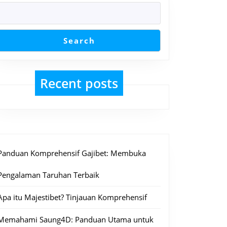
Search
Recent posts
Panduan Komprehensif Gajibet: Membuka
Pengalaman Taruhan Terbaik
Apa itu Majestibet? Tinjauan Komprehensif
Memahami Saung4D: Panduan Utama untuk