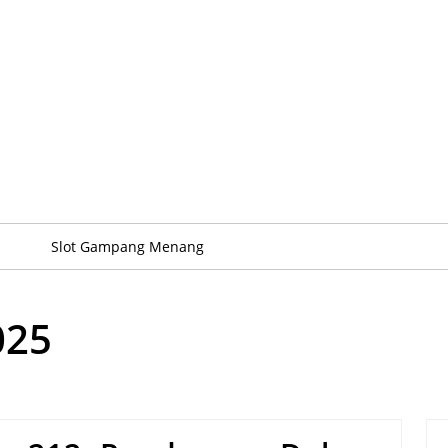
Slot Gampang Menang
025