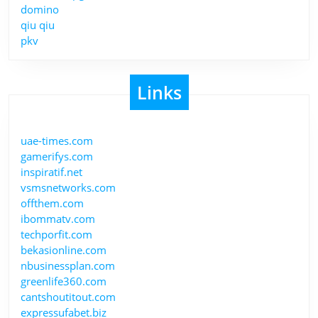
domino
qiu qiu
pkv
Links
uae-times.com
gamerifys.com
inspiratif.net
vsmsnetworks.com
offthem.com
ibommatv.com
techporfit.com
bekasionline.com
nbusinessplan.com
greenlife360.com
cantshoutitout.com
expressufabet.biz