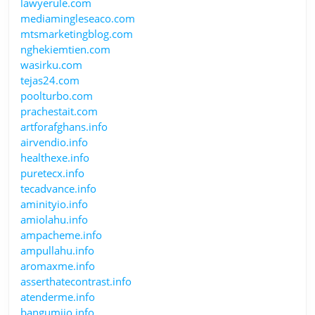
lawyerule.com
mediamingleseaco.com
mtsmarketingblog.com
nghekiemtien.com
wasirku.com
tejas24.com
poolturbo.com
prachestait.com
artforafghans.info
airvendio.info
healthexe.info
puretecx.info
tecadvance.info
aminityio.info
amiolahu.info
ampacheme.info
ampullahu.info
aromaxme.info
asserthatecontrast.info
atenderme.info
bangumiio.info