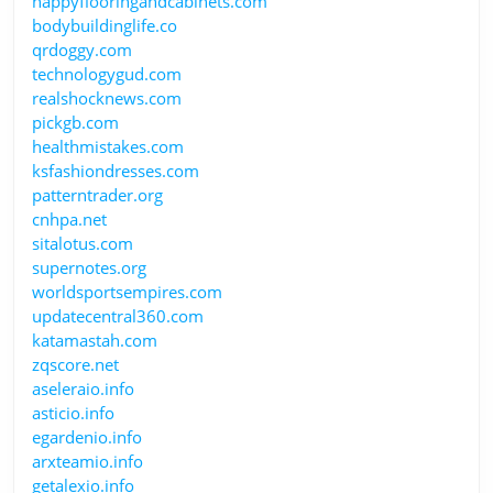
happyflooringandcabinets.com
bodybuildinglife.co
qrdoggy.com
technologygud.com
realshocknews.com
pickgb.com
healthmistakes.com
ksfashiondresses.com
patterntrader.org
cnhpa.net
sitalotus.com
supernotes.org
worldsportsempires.com
updatecentral360.com
katamastah.com
zqscore.net
aseleraio.info
asticio.info
egardenio.info
arxteamio.info
getalexio.info