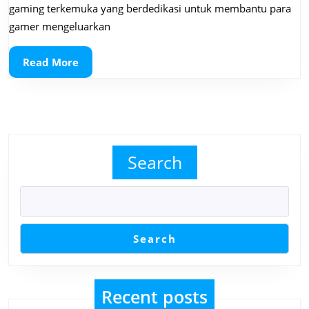
dengan
gaming terkemuka yang berdedikasi untuk membantu para
gamer mengeluarkan
AGB99
Read
Read More
More
Search
Search
Recent posts