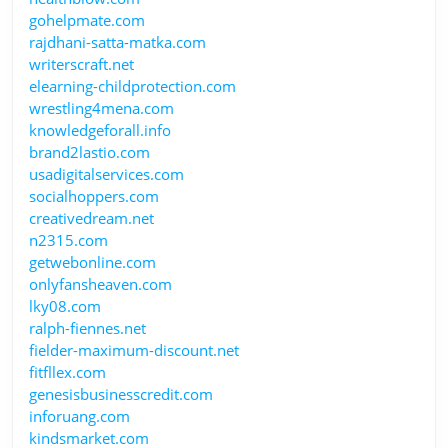
gohelpmate.com
rajdhani-satta-matka.com
writerscraft.net
elearning-childprotection.com
wrestling4mena.com
knowledgeforall.info
brand2lastio.com
usadigitalservices.com
socialhoppers.com
creativedream.net
n2315.com
getwebonline.com
onlyfansheaven.com
lky08.com
ralph-fiennes.net
fielder-maximum-discount.net
fitfllex.com
genesisbusinesscredit.com
inforuang.com
kindsmarket.com