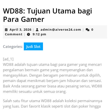
WD88: Tujuan Utama bagi
Para Gamer
April
admin@aiverse
April 3, 2026
admin@aiverse24.com
0
|
|
3,
Comment
9:12 pm
|
2026
Categories:
Judi Slot
[ad_1]
WD88 adalah tujuan utama bagi para gamer yang mencari
pengalaman bermain game yang menyenangkan dan
mengasyikkan. Dengan beragam permainan untuk dipilih,
pemain dapat menikmati berjam-jam hiburan dan sensasi.
Baik Anda seorang gamer biasa atau pesaing serius, WD88
memiliki sesuatu untuk semua orang.
Salah satu fitur utama WD88 adalah koleksi permainannya
yang luas. Dari favorit klasik seperti slot dan poker hingga