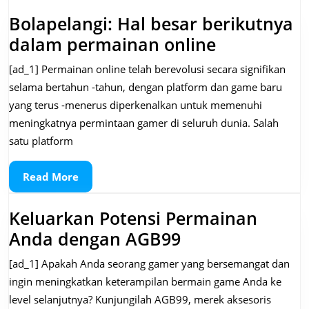
Online
Bolapelangi: Hal besar berikutnya
Bolapelang
dalam permainan online
Hal
[ad_1] Permainan online telah berevolusi secara signifikan
besar
selama bertahun -tahun, dengan platform dan game baru
berikutnya
yang terus -menerus diperkenalkan untuk memenuhi
dalam
meningkatnya permintaan gamer di seluruh dunia. Salah
satu platform
permainan
online
Read
Read More
More
Keluarkan Potensi Permainan
Keluarkan
Anda dengan AGB99
Potensi
[ad_1] Apakah Anda seorang gamer yang bersemangat dan
Permainan
ingin meningkatkan keterampilan bermain game Anda ke
Anda
level selanjutnya? Kunjungilah AGB99, merek aksesoris