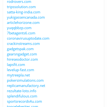
rodrovers.com
tripssolution.com
satta-king-india.com
yukigassencanada.com
articlehorizone.com
yuqqbbzp.com
7betagents6.com
coronavirusuptodate.com
crackinstreams.com
gadgetspak.com
gearsngadget.com
hireseodoctor.com
lapsfit.com
levelup-fast.com
mytreepla.net
pokersimulations.com
replicamanufactory.net
rezultate-loto.info
splendifulous.com
sportsrecords4u.com
topceleberites.com