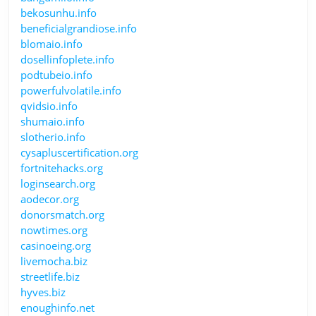
bekosunhu.info
beneficialgrandiose.info
blomaio.info
dosellinfoplete.info
podtubeio.info
powerfulvolatile.info
qvidsio.info
shumaio.info
slotherio.info
cysapluscertification.org
fortnitehacks.org
loginsearch.org
aodecor.org
donorsmatch.org
nowtimes.org
casinoeing.org
livemocha.biz
streetlife.biz
hyves.biz
enoughinfo.net