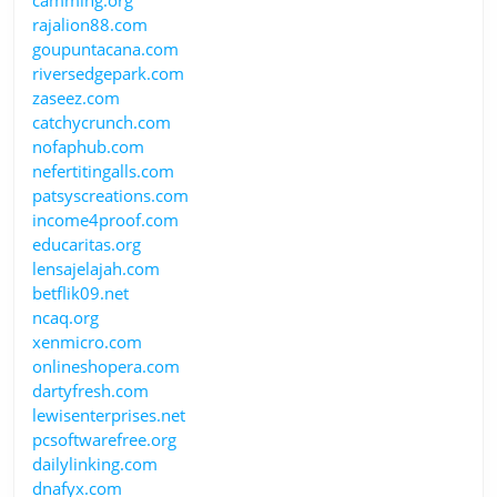
rajalion88.com
goupuntacana.com
riversedgepark.com
zaseez.com
catchycrunch.com
nofaphub.com
nefertitingalls.com
patsyscreations.com
income4proof.com
educaritas.org
lensajelajah.com
betflik09.net
ncaq.org
xenmicro.com
onlineshopera.com
dartyfresh.com
lewisenterprises.net
pcsoftwarefree.org
dailylinking.com
dnafyx.com