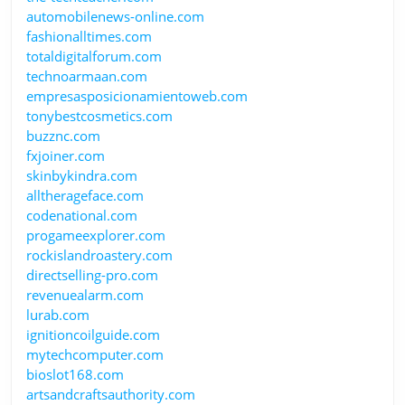
automobilenews-online.com
fashionalltimes.com
totaldigitalforum.com
technoarmaan.com
empresasposicionamientoweb.com
tonybestcosmetics.com
buzznc.com
fxjoiner.com
skinbykindra.com
alltherageface.com
codenational.com
progameexplorer.com
rockislandroastery.com
directselling-pro.com
revenuealarm.com
lurab.com
ignitioncoilguide.com
mytechcomputer.com
bioslot168.com
artsandcraftsauthority.com