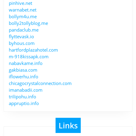
pinhive.net
warnabet.net
bollym4u.me
bolly2tollyblog.me
pandaclub.me
flyttevask.io
byhous.com
hartfordplazahotel.com
m-918kissapk.com
nabavkame.info
gakbiasa.com
iflowerhu.info
chicagocrystalconnection.com
imanabadii.com
trilipohu.info
appruptio.info
Links