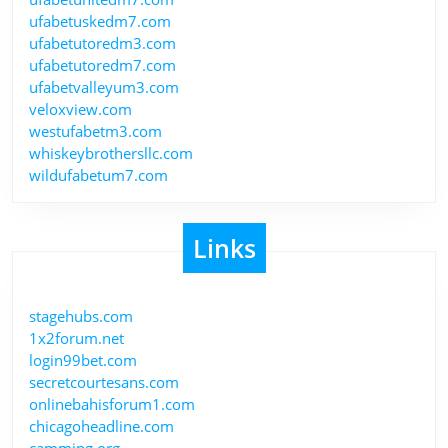
ufabetuskedm7.com
ufabetutoredm3.com
ufabetutoredm7.com
ufabetvalleyum3.com
veloxview.com
westufabetm3.com
whiskeybrothersllc.com
wildufabetum7.com
Links
stagehubs.com
1x2forum.net
login99bet.com
secretcourtesans.com
onlinebahisforum1.com
chicagoheadline.com
camming.org