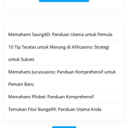
Memahami Saung4D: Panduan Utama untuk Pemula
10 Tip Teratas untuk Menang di Ahlicasino: Strategi
untuk Sukses
Memahami Juruscasino: Panduan Komprehensif untuk
Pemain Baru
Memahami Plisbet: Panduan Komprehensif
Temukan Fitur Bunga99: Panduan Utama Anda