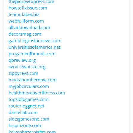
thepioneerxpress.com
howtofixissue.com
teamufabet.biz
webfullform.com
allviddownload.com
decorsmag.com
gamblingcasinonews.com
universitiesofamerica.net
progameofbrands.com
qbreview.org
servicewueste.org
zippyrevs.com
matkanumbernow.com
myjobcirculars.com
healthmoreoverfitness.com
topslotxgames.com
routerloggnet.net
dantella6.com
slotsgamesone.com
hispinzone.com
kalyanbazarnights.com