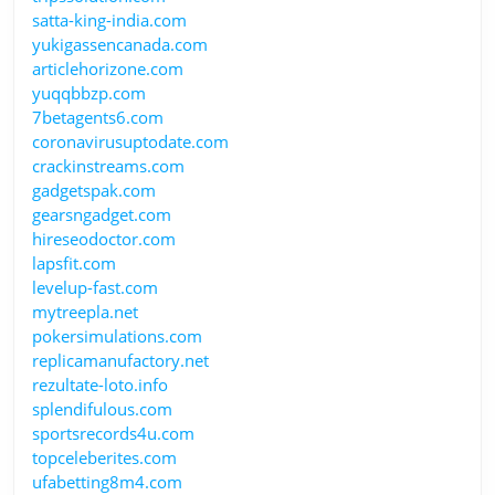
satta-king-india.com
yukigassencanada.com
articlehorizone.com
yuqqbbzp.com
7betagents6.com
coronavirusuptodate.com
crackinstreams.com
gadgetspak.com
gearsngadget.com
hireseodoctor.com
lapsfit.com
levelup-fast.com
mytreepla.net
pokersimulations.com
replicamanufactory.net
rezultate-loto.info
splendifulous.com
sportsrecords4u.com
topceleberites.com
ufabetting8m4.com