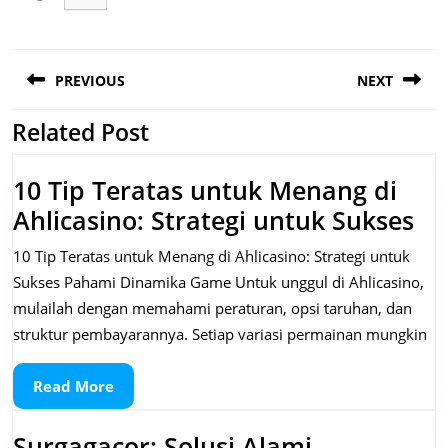
Post
PREVIOUS
NEXT
navigation
Related Post
Previous
Next
post:
post:
10 Tip Teratas untuk Menang di
10
Ahlicasino: Strategi untuk Sukses
Ti
10 Tip Teratas untuk Menang di Ahlicasino: Strategi untuk
Te
Sukses Pahami Dinamika Game Untuk unggul di Ahlicasino,
un
mulailah dengan memahami peraturan, opsi taruhan, dan
Me
struktur pembayarannya. Setiap variasi permainan mungkin
di
Read
Read More
Ah
More
St
Surgagacor: Solusi Alami