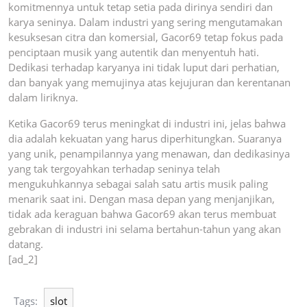
komitmennya untuk tetap setia pada dirinya sendiri dan
karya seninya. Dalam industri yang sering mengutamakan
kesuksesan citra dan komersial, Gacor69 tetap fokus pada
penciptaan musik yang autentik dan menyentuh hati.
Dedikasi terhadap karyanya ini tidak luput dari perhatian,
dan banyak yang memujinya atas kejujuran dan kerentanan
dalam liriknya.
Ketika Gacor69 terus meningkat di industri ini, jelas bahwa
dia adalah kekuatan yang harus diperhitungkan. Suaranya
yang unik, penampilannya yang menawan, dan dedikasinya
yang tak tergoyahkan terhadap seninya telah
mengukuhkannya sebagai salah satu artis musik paling
menarik saat ini. Dengan masa depan yang menjanjikan,
tidak ada keraguan bahwa Gacor69 akan terus membuat
gebrakan di industri ini selama bertahun-tahun yang akan
datang.
[ad_2]
Tags:
slot