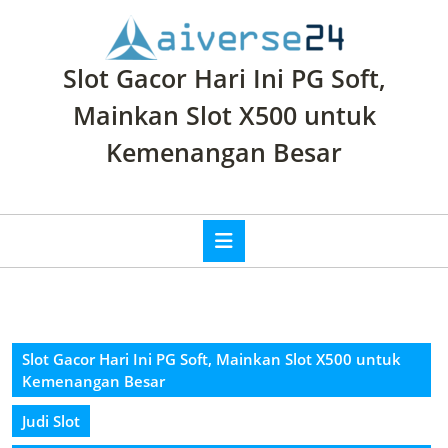
Skip
to
content
Slot Gacor Hari Ini PG Soft,
Skip
to
Mainkan Slot X500 untuk
content
Kemenangan Besar
Open
Button
Slot Gacor Hari Ini PG Soft, Mainkan Slot X500 untuk
Kemenangan Besar
Judi Slot