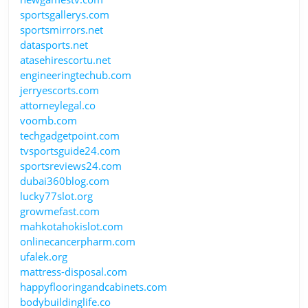
sportsgallerys.com
sportsmirrors.net
datasports.net
atasehirescortu.net
engineeringtechub.com
jerryescorts.com
attorneylegal.co
voomb.com
techgadgetpoint.com
tvsportsguide24.com
sportsreviews24.com
dubai360blog.com
lucky77slot.org
growmefast.com
mahkotahokislot.com
onlinecancerpharm.com
ufalek.org
mattress-disposal.com
happyflooringandcabinets.com
bodybuildinglife.co