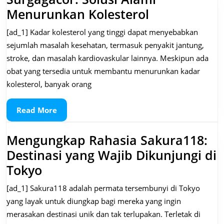
un
Surgagacor:
Menurunkan Kolesterol
Su
Solusi
[ad_1] Kadar kolesterol yang tinggi dapat menyebabkan
Alami
sejumlah masalah kesehatan, termasuk penyakit jantung,
Menurunka
stroke, dan masalah kardiovaskular lainnya. Meskipun ada
Kolesterol
obat yang tersedia untuk membantu menurunkan kadar
kolesterol, banyak orang
Read
Read More
More
Mengungkap Rahasia Sakura118:
Destinasi yang Wajib Dikunjungi di
Mengungkap
Tokyo
Rahasia
[ad_1] Sakura118 adalah permata tersembunyi di Tokyo
Sakura118:
yang layak untuk diungkap bagi mereka yang ingin
Destinasi
merasakan destinasi unik dan tak terlupakan. Terletak di