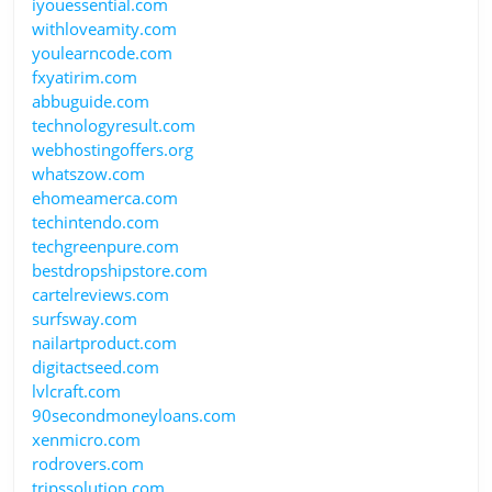
iyouessential.com
withloveamity.com
youlearncode.com
fxyatirim.com
abbuguide.com
technologyresult.com
webhostingoffers.org
whatszow.com
ehomeamerca.com
techintendo.com
techgreenpure.com
bestdropshipstore.com
cartelreviews.com
surfsway.com
nailartproduct.com
digitactseed.com
lvlcraft.com
90secondmoneyloans.com
xenmicro.com
rodrovers.com
tripssolution.com