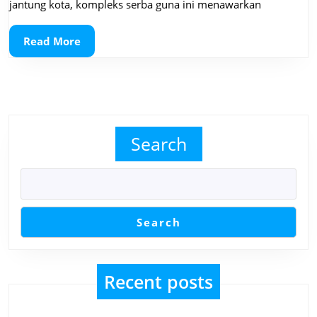
yang
jantung kota, kompleks serba guna ini menawarkan
Wajib
Read
Read More
Dikunjungi
More
di
Tokyo
Search
Search
Recent posts