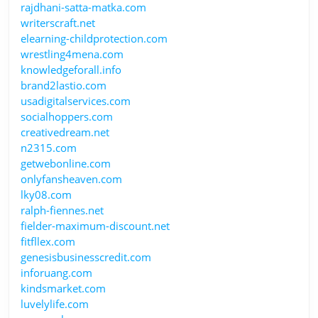
rajdhani-satta-matka.com
writerscraft.net
elearning-childprotection.com
wrestling4mena.com
knowledgeforall.info
brand2lastio.com
usadigitalservices.com
socialhoppers.com
creativedream.net
n2315.com
getwebonline.com
onlyfansheaven.com
lky08.com
ralph-fiennes.net
fielder-maximum-discount.net
fitfllex.com
genesisbusinesscredit.com
inforuang.com
kindsmarket.com
luvelylife.com