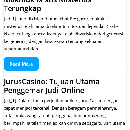
Mengungkap
Terungkap
Rahasia
[ad_1] Jauh di dalam hutan lebat Bosgacor, makhluk
Bosgacor:
misterius telah lama diselimuti mitos dan legenda. Kisah-
Makhluk
kisah tentang keberadaannya telah diwariskan dari generasi
Mistis
ke generasi, dengan kisah-kisah tentang kekuatan
supernatural dan
Misterius
Terungkap
Read
Read More
More
JurusCasino: Tujuan Utama
JurusCasino:
Penggemar Judi Online
Tujuan
[ad_1] Dalam dunia perjudian online, JurusCasino dengan
Utama
cepat menjadi terkenal. Dengan beragam permainannya,
Penggemar
antarmuka yang ramah pengguna, dan bonus yang
Judi
berlimpah, ia telah menjadikan dirinya sebagai tujuan utama