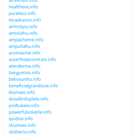
healthexe.info
puretecx.info
tecadvance.info
aminityio.info
amiolahu.info
ampacheme.info
ampullahu.info
aromaxme.info
asserthatecontrast.info
atenderme.info
bangumiio.info
bekosunhu.info
beneficialgrandiose.info
blomaio.info
dosellinfoplete.info
podtubeio.info
powerfulvolatile.info
qvidsio.info
shumaio.info
slotherio.info