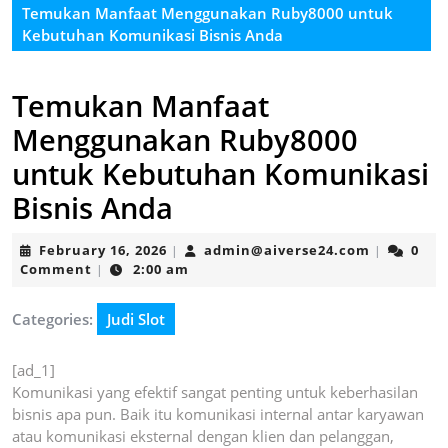
Temukan Manfaat Menggunakan Ruby8000 untuk
Kebutuhan Komunikasi Bisnis Anda
Temukan Manfaat
Menggunakan Ruby8000
untuk Kebutuhan Komunikasi
Bisnis Anda
February
admin@aiv
February 16, 2026
admin@aiverse24.com
0
|
|
16,
Comment
2:00 am
|
2026
Categories:
Judi Slot
[ad_1]
Komunikasi yang efektif sangat penting untuk keberhasilan
bisnis apa pun. Baik itu komunikasi internal antar karyawan
atau komunikasi eksternal dengan klien dan pelanggan,