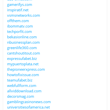
gamerifys.com
inspiratif.net
vsmsnetworks.com
offthem.com
ibommatv.com
techporfit.com
bekasionline.com
nbusinessplan.com
greenlife360.com
cantshoutitout.com
expressufabet.biz
mypuertoplata.net
thepioneerxpress.com
howtofixissue.com
teamufabet.biz
webfullform.com
allviddownload.com
decorsmag.com
gamblingcasinonews.com
universitiesofamerica.net