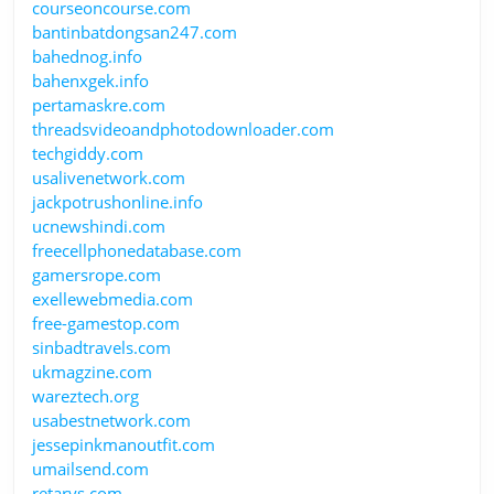
courseoncourse.com
bantinbatdongsan247.com
bahednog.info
bahenxgek.info
pertamaskre.com
threadsvideoandphotodownloader.com
techgiddy.com
usalivenetwork.com
jackpotrushonline.info
ucnewshindi.com
freecellphonedatabase.com
gamersrope.com
exellewebmedia.com
free-gamestop.com
sinbadtravels.com
ukmagzine.com
wareztech.org
usabestnetwork.com
jessepinkmanoutfit.com
umailsend.com
retarys.com