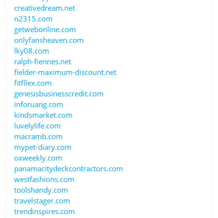
creativedream.net
n2315.com
getwebonline.com
onlyfansheaven.com
lky08.com
ralph-fiennes.net
fielder-maximum-discount.net
fitfllex.com
genesisbusinesscredit.com
inforuang.com
kindsmarket.com
luvelylife.com
macramb.com
mypet-diary.com
oxweekly.com
panamacitydeckcontractors.com
westfashions.com
toolshandy.com
travelstager.com
trendinspires.com