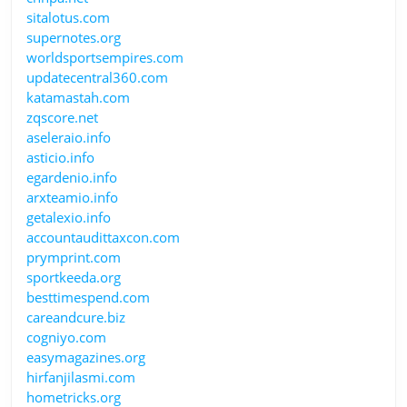
sitalotus.com
supernotes.org
worldsportsempires.com
updatecentral360.com
katamastah.com
zqscore.net
aseleraio.info
asticio.info
egardenio.info
arxteamio.info
getalexio.info
accountaudittaxcon.com
prymprint.com
sportkeeda.org
besttimespend.com
careandcure.biz
cogniyo.com
easymagazines.org
hirfanjilasmi.com
hometricks.org