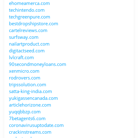
ehomeamerca.com
techintendo.com
techgreenpure.com
bestdropshipstore.com
cartelreviews.com
surfsway.com
nailartproduct.com
digitactseed.com
lvlcraft.com
90secondmoneyloans.com
xenmicro.com
rodrovers.com
tripssolution.com
satta-king-india.com
yukigassencanada.com
articlehorizone.com
yuqqbbzp.com
7betagents6.com
coronavirusuptodate.com
crackinstreams.com