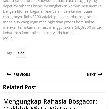
Secara keseluruhan, Ruby8000 adalah alat canggih yang
dapat membantu bisnis meningkatkan komunikasi mereka.
Dengan fitur serbaguna, keandalan, dan kemampuan
canggihnya, Ruby8000 adalah pilihan cerdas bagi bisnis
mana pun yang ingin meningkatkan proses komunikasi
mereka. Temukan manfaat menggunakan Ruby8000 untuk
kebutuhan komunikasi bisnis Anda hari ini.
[ad_2]
Tags:
slot
Post
PREVIOUS
NEXT
navigation
Related Post
Previous
Next
post:
post:
Mengungkap Rahasia Bosgacor:
Makhluk Mistis Misterius