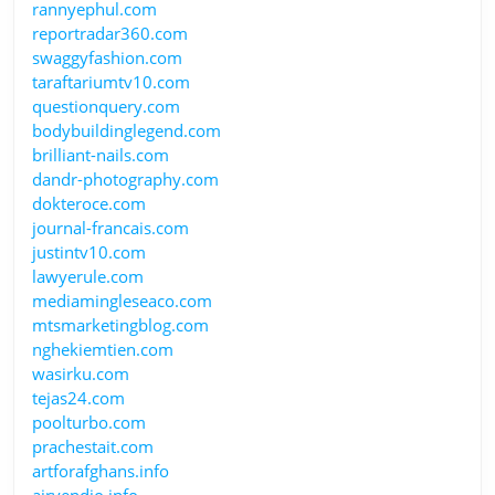
rannyephul.com
reportradar360.com
swaggyfashion.com
taraftariumtv10.com
questionquery.com
bodybuildinglegend.com
brilliant-nails.com
dandr-photography.com
dokteroce.com
journal-francais.com
justintv10.com
lawyerule.com
mediamingleseaco.com
mtsmarketingblog.com
nghekiemtien.com
wasirku.com
tejas24.com
poolturbo.com
prachestait.com
artforafghans.info
airvendio.info