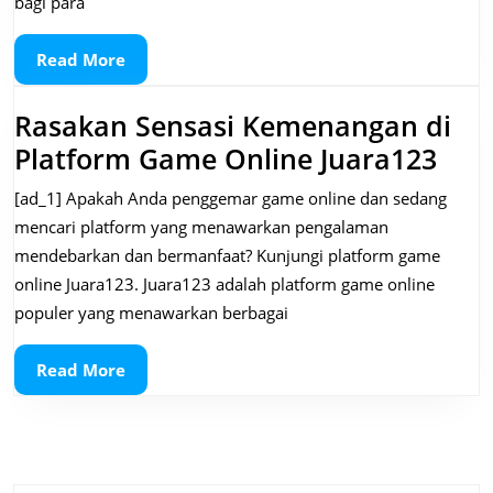
bagi para
Online
Read
Read More
More
Rasakan Sensasi Kemenangan di
Ras
Platform Game Online Juara123
Sens
[ad_1] Apakah Anda penggemar game online dan sedang
Kem
mencari platform yang menawarkan pengalaman
di
mendebarkan dan bermanfaat? Kunjungi platform game
Pla
online Juara123. Juara123 adalah platform game online
populer yang menawarkan berbagai
Ga
Onl
Read
Read More
Jua
More