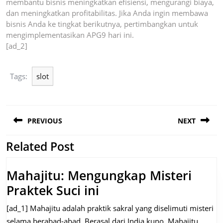
membantu bisnis meningkatkan efisiensi, mengurangi biaya,
dan meningkatkan profitabilitas. Jika Anda ingin membawa
bisnis Anda ke tingkat berikutnya, pertimbangkan untuk
mengimplementasikan APG9 hari ini.
[ad_2]
Tags:
slot
Post
PREVIOUS
NEXT
navigation
Related Post
Previous
Next
post:
post:
Mahajitu: Mengungkap Misteri
Mahajitu:
Praktek Suci ini
Mengungkap
[ad_1] Mahajitu adalah praktik sakral yang diselimuti misteri
Misteri
selama berabad-abad. Berasal dari India kuno, Mahajitu