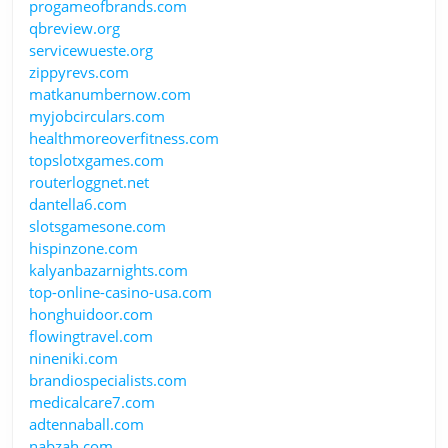
progameofbrands.com
qbreview.org
servicewueste.org
zippyrevs.com
matkanumbernow.com
myjobcirculars.com
healthmoreoverfitness.com
topslotxgames.com
routerloggnet.net
dantella6.com
slotsgamesone.com
hispinzone.com
kalyanbazarnights.com
top-online-casino-usa.com
honghuidoor.com
flowingtravel.com
nineniki.com
brandiospecialists.com
medicalcare7.com
adtennaball.com
nabzah.com