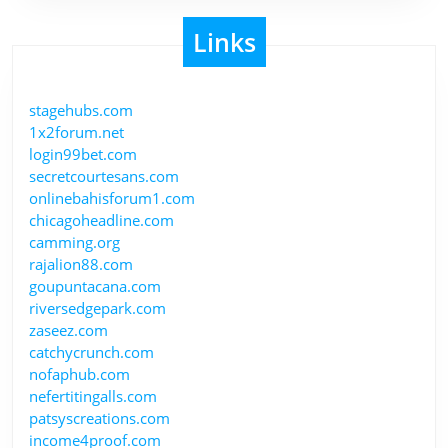
Links
stagehubs.com
1x2forum.net
login99bet.com
secretcourtesans.com
onlinebahisforum1.com
chicagoheadline.com
camming.org
rajalion88.com
goupuntacana.com
riversedgepark.com
zaseez.com
catchycrunch.com
nofaphub.com
nefertitingalls.com
patsyscreations.com
income4proof.com