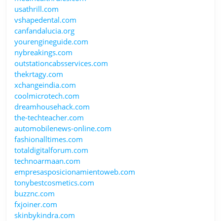
usathrill.com
vshapedental.com
canfandalucia.org
yourengineguide.com
nybreakings.com
outstationcabsservices.com
thekrtagy.com
xchangeindia.com
coolmicrotech.com
dreamhousehack.com
the-techteacher.com
automobilenews-online.com
fashionalltimes.com
totaldigitalforum.com
technoarmaan.com
empresasposicionamientoweb.com
tonybestcosmetics.com
buzznc.com
fxjoiner.com
skinbykindra.com