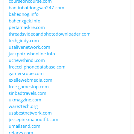
courseoncourse.com
bantinbatdongsan247.com
bahednog.info
bahenxgek.info
pertamaskre.com
threadsvideoandphotodownloader.com
techgiddy.com
usalivenetwork.com
jackpotrushonline.info
ucnewshindi.com
freecellphonedatabase.com
gamersrope.com
exellewebmedia.com
free-gamestop.com
sinbadtravels.com
ukmagzine.com
wareztech.org
usabestnetwork.com
jessepinkmanoutfit.com
umailsend.com
retarys.com