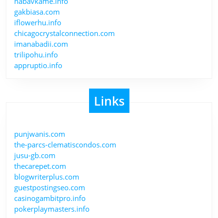
nabavkame.info
gakbiasa.com
iflowerhu.info
chicagocrystalconnection.com
imanabadii.com
trilipohu.info
appruptio.info
Links
punjwanis.com
the-parcs-clematiscondos.com
jusu-gb.com
thecarepet.com
blogwriterplus.com
guestpostingseo.com
casinogambitpro.info
pokerplaymasters.info