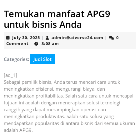
Temukan manfaat APG9
untuk bisnis Anda
July
admin@aiverse
July 30, 2025
admin@aiverse24.com
0
|
|
30,
Comment
3:08 am
|
2025
Categories:
Judi Slot
[ad_1]
Sebagai pemilik bisnis, Anda terus mencari cara untuk
meningkatkan efisiensi, mengurangi biaya, dan
meningkatkan profitabilitas. Salah satu cara untuk mencapai
tujuan ini adalah dengan menerapkan solusi teknologi
canggih yang dapat merampingkan operasi dan
meningkatkan produktivitas. Salah satu solusi yang
mendapatkan popularitas di antara bisnis dari semua ukuran
adalah APG9.