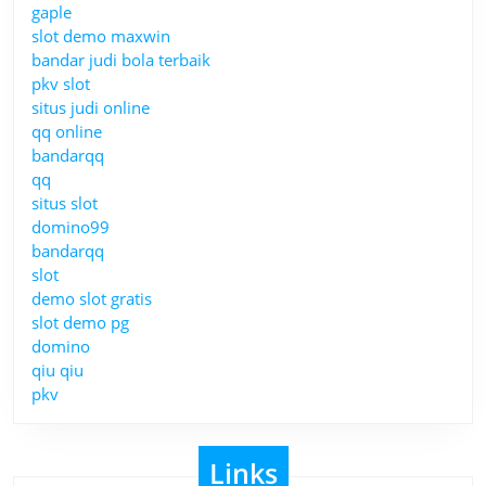
gaple
slot demo maxwin
bandar judi bola terbaik
pkv slot
situs judi online
qq online
bandarqq
qq
situs slot
domino99
bandarqq
slot
demo slot gratis
slot demo pg
domino
qiu qiu
pkv
Links