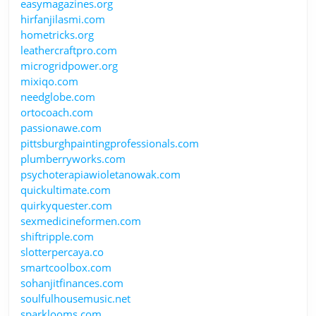
easymagazines.org
hirfanjilasmi.com
hometricks.org
leathercraftpro.com
microgridpower.org
mixiqo.com
needglobe.com
ortocoach.com
passionawe.com
pittsburghpaintingprofessionals.com
plumberryworks.com
psychoterapiawioletanowak.com
quickultimate.com
quirkyquester.com
sexmedicineformen.com
shiftripple.com
slotterpercaya.co
smartcoolbox.com
sohanjitfinances.com
soulfulhousemusic.net
sparklooms.com