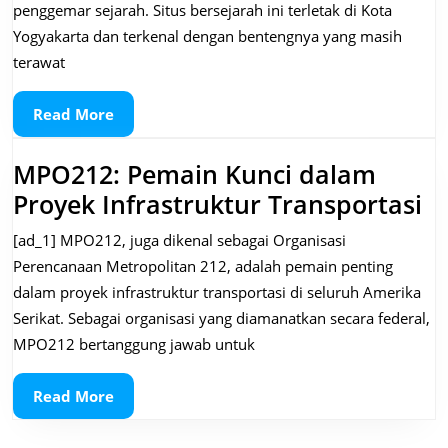
Ter
penggemar sejarah. Situs bersejarah ini terletak di Kota
bag
Yogyakarta dan terkenal dengan bentengnya yang masih
terawat
Pe
Sej
Read
Read More
More
MPO212: Pemain Kunci dalam
M
Proyek Infrastruktur Transportasi
P
[ad_1] MPO212, juga dikenal sebagai Organisasi
Ku
Perencanaan Metropolitan 212, adalah pemain penting
d
dalam proyek infrastruktur transportasi di seluruh Amerika
P
Serikat. Sebagai organisasi yang diamanatkan secara federal,
MPO212 bertanggung jawab untuk
In
Tr
Read
Read More
More