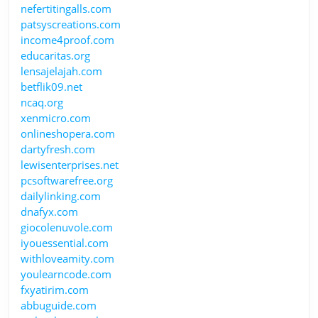
nefertitingalls.com
patsyscreations.com
income4proof.com
educaritas.org
lensajelajah.com
betflik09.net
ncaq.org
xenmicro.com
onlineshopera.com
dartyfresh.com
lewisenterprises.net
pcsoftwarefree.org
dailylinking.com
dnafyx.com
giocolenuvole.com
iyouessential.com
withloveamity.com
youlearncode.com
fxyatirim.com
abbuguide.com