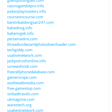
guestpostingseo.com
casinogambitpro.info
pokerplaymasters.info
courseoncourse.com
bantinbatdongsan247.com
bahednog.info
bahenxgek.info
pertamaskre.com
threadsvideoandphotodownloader.com
techgiddy.com
usalivenetwork.com
jackpotrushonline.info
ucnewshindi.com
freecellphonedatabase.com
gamersrope.com
exellewebmedia.com
free-gamestop.com
sinbadtravels.com
ukmagzine.com
wareztech.org
usabestnetwork.com