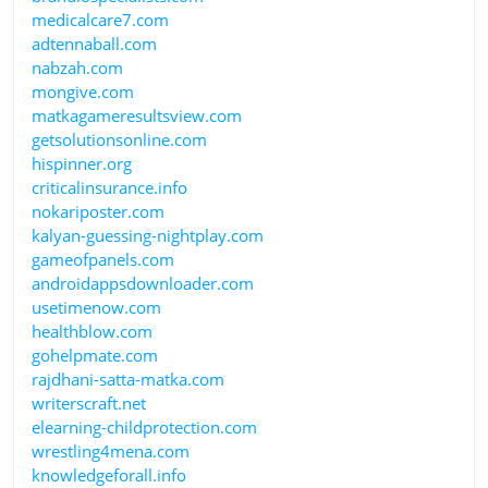
medicalcare7.com
adtennaball.com
nabzah.com
mongive.com
matkagameresultsview.com
getsolutionsonline.com
hispinner.org
criticalinsurance.info
nokariposter.com
kalyan-guessing-nightplay.com
gameofpanels.com
androidappsdownloader.com
usetimenow.com
healthblow.com
gohelpmate.com
rajdhani-satta-matka.com
writerscraft.net
elearning-childprotection.com
wrestling4mena.com
knowledgeforall.info