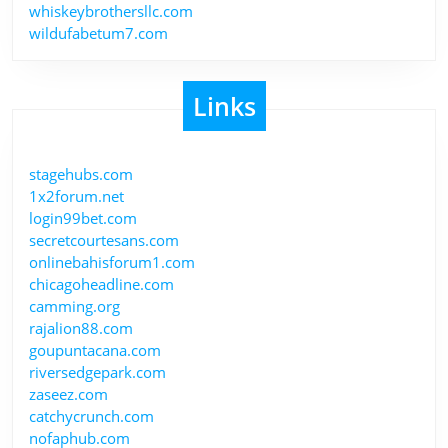
whiskeybrothersllc.com
wildufabetum7.com
Links
stagehubs.com
1x2forum.net
login99bet.com
secretcourtesans.com
onlinebahisforum1.com
chicagoheadline.com
camming.org
rajalion88.com
goupuntacana.com
riversedgepark.com
zaseez.com
catchycrunch.com
nofaphub.com