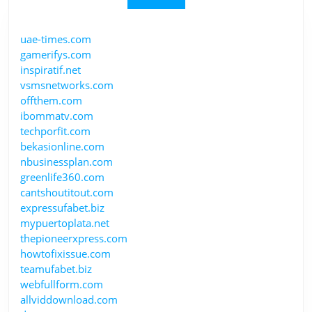
uae-times.com
gamerifys.com
inspiratif.net
vsmsnetworks.com
offthem.com
ibommatv.com
techporfit.com
bekasionline.com
nbusinessplan.com
greenlife360.com
cantshoutitout.com
expressufabet.biz
mypuertoplata.net
thepioneerxpress.com
howtofixissue.com
teamufabet.biz
webfullform.com
allviddownload.com