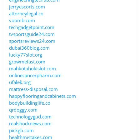
jerryescorts.com
attorneylegal.co
voomb.com
techgadgetpoint.com
tvsportsguide24.com
sportsreviews24.com
dubai360blog.com
lucky77slot.org
growmefast.com
mahkotahokislot.com
onlinecancerpharm.com
ufalek.org
mattress-disposal.com
happyflooringandcabinets.com
bodybuildinglife.co
qrdoggy.com
technologygud.com
realshocknews.com
pickgb.com
healthmistakes.com