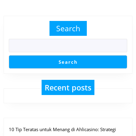
Search
Search
Recent posts
10 Tip Teratas untuk Menang di Ahlicasino: Strategi