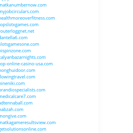
matkanumbernow.com
myjobcirculars.com
healthmoreoverfitness.com
topslotxgames.com
routerloggnet.net
dantella6.com
slotsgamesone.com
hispinzone.com
kalyanbazarnights.com
top-online-casino-usa.com
honghuidoor.com
flowingtravel.com
nineniki.com
brandiospecialists.com
medicalcare7.com
adtennaball.com
nabzah.com
mongive.com
matkagameresultsview.com
getsolutionsonline.com