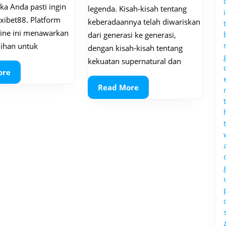
ka Anda pasti ingin
Oxibet88
Mistis
legenda. Kisah-kisah tentang
ibet88. Platform
keberadaannya telah diwariskan
Misterius
line ini menawarkan
dari generasi ke generasi,
Terungkap
lihan untuk
dengan kisah-kisah tentang
kekuatan supernatural dan
Read
ore
More
Read
Read More
More