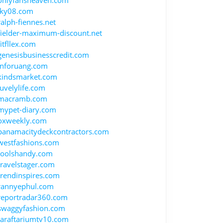
onlyfansheaven.com
lky08.com
ralph-fiennes.net
fielder-maximum-discount.net
fitfllex.com
genesisbusinesscredit.com
inforuang.com
kindsmarket.com
luvelylife.com
macramb.com
mypet-diary.com
oxweekly.com
panamacitydeckcontractors.com
westfashions.com
toolshandy.com
travelstager.com
trendinspires.com
rannyephul.com
reportradar360.com
swaggyfashion.com
taraftariumtv10.com