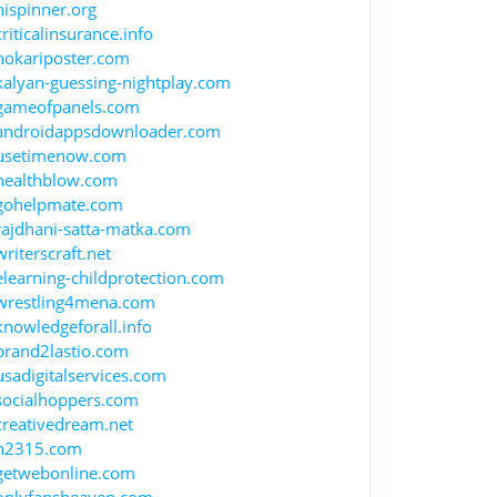
hispinner.org
criticalinsurance.info
nokariposter.com
kalyan-guessing-nightplay.com
gameofpanels.com
androidappsdownloader.com
usetimenow.com
healthblow.com
gohelpmate.com
rajdhani-satta-matka.com
writerscraft.net
elearning-childprotection.com
wrestling4mena.com
knowledgeforall.info
brand2lastio.com
usadigitalservices.com
socialhoppers.com
creativedream.net
n2315.com
getwebonline.com