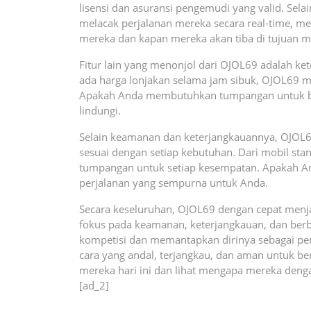
lisensi dan asuransi pengemudi yang valid. Sel
melacak perjalanan mereka secara real-time, 
mereka dan kapan mereka akan tiba di tujuan m
Fitur lain yang menonjol dari OJOL69 adalah ke
ada harga lonjakan selama jam sibuk, OJOL69 me
Apakah Anda membutuhkan tumpangan untuk beke
lindungi.
Selain keamanan dan keterjangkauannya, OJOL
sesuai dengan setiap kebutuhan. Dari mobil st
tumpangan untuk setiap kesempatan. Apakah An
perjalanan yang sempurna untuk Anda.
Secara keseluruhan, OJOL69 dengan cepat menjad
fokus pada keamanan, keterjangkauan, dan berb
kompetisi dan memantapkan dirinya sebagai pem
cara yang andal, terjangkau, dan aman untuk berk
mereka hari ini dan lihat mengapa mereka denga
[ad_2]