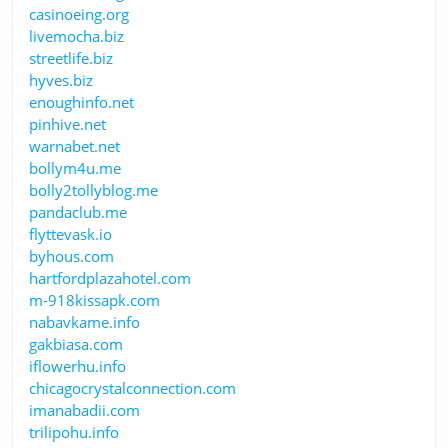
casinoeing.org
livemocha.biz
streetlife.biz
hyves.biz
enoughinfo.net
pinhive.net
warnabet.net
bollym4u.me
bolly2tollyblog.me
pandaclub.me
flyttevask.io
byhous.com
hartfordplazahotel.com
m-918kissapk.com
nabavkame.info
gakbiasa.com
iflowerhu.info
chicagocrystalconnection.com
imanabadii.com
trilipohu.info