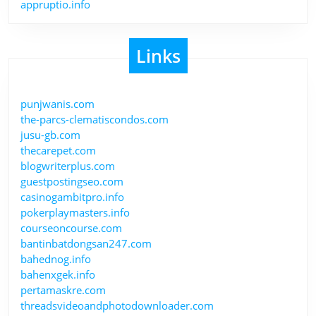
appruptio.info
Links
punjwanis.com
the-parcs-clematiscondos.com
jusu-gb.com
thecarepet.com
blogwriterplus.com
guestpostingseo.com
casinogambitpro.info
pokerplaymasters.info
courseoncourse.com
bantinbatdongsan247.com
bahednog.info
bahenxgek.info
pertamaskre.com
threadsvideoandphotodownloader.com