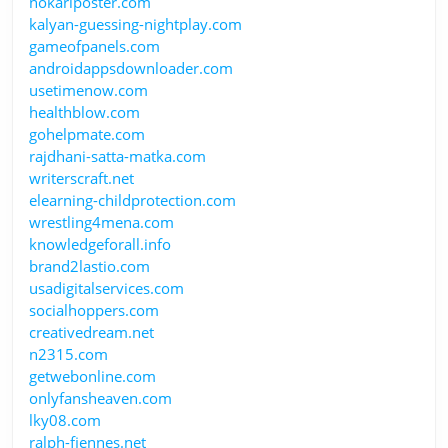
nokariposter.com
kalyan-guessing-nightplay.com
gameofpanels.com
androidappsdownloader.com
usetimenow.com
healthblow.com
gohelpmate.com
rajdhani-satta-matka.com
writerscraft.net
elearning-childprotection.com
wrestling4mena.com
knowledgeforall.info
brand2lastio.com
usadigitalservices.com
socialhoppers.com
creativedream.net
n2315.com
getwebonline.com
onlyfansheaven.com
lky08.com
ralph-fiennes.net