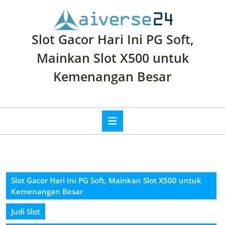
Skip
to
content
Slot Gacor Hari Ini PG Soft,
Skip
to
Mainkan Slot X500 untuk
content
Kemenangan Besar
Open
Button
Slot Gacor Hari Ini PG Soft, Mainkan Slot X500 untuk
Kemenangan Besar
Judi Slot