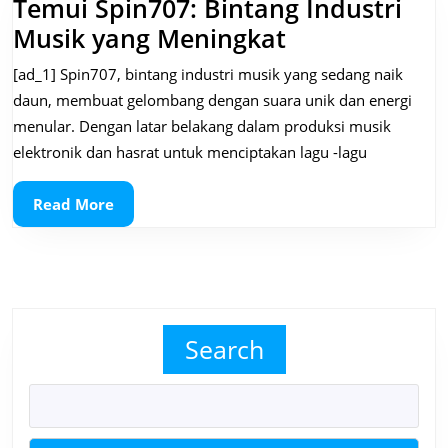
Temui Spin707: Bintang Industri
Temui
Musik yang Meningkat
Spin707:
[ad_1] Spin707, bintang industri musik yang sedang naik
Bintang
daun, membuat gelombang dengan suara unik dan energi
Industri
menular. Dengan latar belakang dalam produksi musik
Musik
elektronik dan hasrat untuk menciptakan lagu -lagu
yang
Read
Read More
Meningkat
More
Search