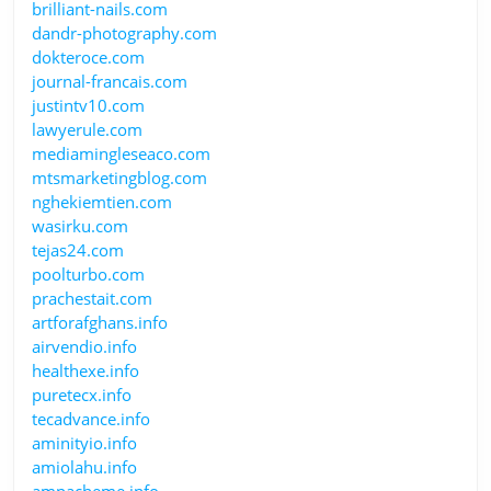
brilliant-nails.com
dandr-photography.com
dokteroce.com
journal-francais.com
justintv10.com
lawyerule.com
mediamingleseaco.com
mtsmarketingblog.com
nghekiemtien.com
wasirku.com
tejas24.com
poolturbo.com
prachestait.com
artforafghans.info
airvendio.info
healthexe.info
puretecx.info
tecadvance.info
aminityio.info
amiolahu.info
ampacheme.info