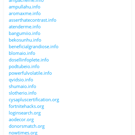
ampullahu.info
aromaxme.info
asserthatecontrast.info
atenderme.info
bangumiio.info
bekosunhu.info
beneficialgrandiose.info
blomaio.info
dosellinfoplete.info
podtubeio.info
powerfulvolatile.info
qvidsio.info
shumaio.info
slotherio.info
cysapluscertification.org
fortnitehacks.org
loginsearch.org
aodecor.org
donorsmatch.org
nowtimes.org