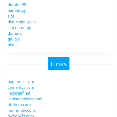
domino99
bandarqq
slot
demo slot gratis
slot demo pg
domino
qiu qiu
pkv
Links
uae-times.com
gamerifys.com
inspiratif.net
vsmsnetworks.com
offthem.com
ibommatv.com
techporfit.com