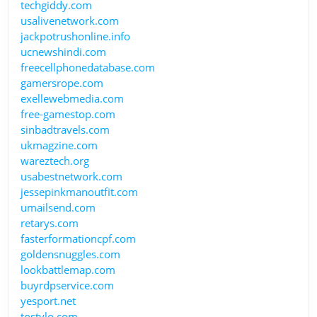
techgiddy.com
usalivenetwork.com
jackpotrushonline.info
ucnewshindi.com
freecellphonedatabase.com
gamersrope.com
exellewebmedia.com
free-gamestop.com
sinbadtravels.com
ukmagzine.com
wareztech.org
usabestnetwork.com
jessepinkmanoutfit.com
umailsend.com
retarys.com
fasterformationcpf.com
goldensnuggles.com
lookbattlemap.com
buyrdpservice.com
yesport.net
tostylo.com