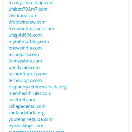
trendy-ama-shop.com
ufabett732m7.com
visiofood.com
droidwindow.com
freeprsubmission.com
ufagold666.com
myinteriorblog.com
bnewsindia.com
techiepick.com
bamzyshop.com
pondycars.com
techonfutures.com
techoologic.com
raspberryketonescanada.org
medihealthrules.com
usathrill.com
vshapedental.com
canfandalucia.org
yourengineguide.com
nybreakings.com
outstationcabsservices.com