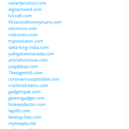
nailartproduct.com
digitactseed.com
lvlcraft.com
90secondmoneyloans.com
xenmicro.com
rodrovers.com
tripssolution.com
satta-king-india.com
yukigassencanada.com
articlehorizone.com
yuqqbbzp.com
7betagents6.com
coronavirusuptodate.com
crackinstreams.com
gadgetspak.com
gearsngadget.com
hireseodoctor.com
lapsfit.com
levelup-fast.com
mytreepla.net