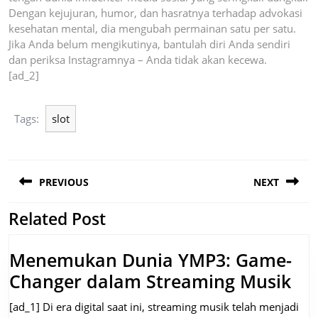
Dengan kejujuran, humor, dan hasratnya terhadap advokasi
kesehatan mental, dia mengubah permainan satu per satu.
Jika Anda belum mengikutinya, bantulah diri Anda sendiri
dan periksa Instagramnya – Anda tidak akan kecewa.
[ad_2]
Tags:
slot
Post
PREVIOUS
NEXT
navigation
Related Post
Previous
Next
post:
post:
Menemukan Dunia YMP3: Game-
Me
Changer dalam Streaming Musik
Du
[ad_1] Di era digital saat ini, streaming musik telah menjadi