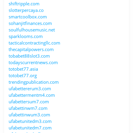
shiftripple.com
slotterpercaya.co
smartcoolbox.com
sohanjitfinances.com
soulfulhousemusic.net
sparklooms.com
tacticalcontractingllc.com
thecapitalpowers.com
tobabet88slot3.com
todayscurrentnews.com
totobet77.asia
totobet77.org
trendingpublication.com
ufabettererum3.com
ufabettermentm4.com
ufabettersum7.com
ufabettinwm7.com
ufabettinwum3.com
ufabetunitedm3.com
ufabetunitedm7.com