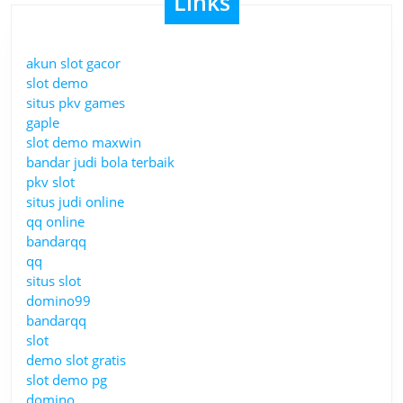
Links
akun slot gacor
slot demo
situs pkv games
gaple
slot demo maxwin
bandar judi bola terbaik
pkv slot
situs judi online
qq online
bandarqq
qq
situs slot
domino99
bandarqq
slot
demo slot gratis
slot demo pg
domino