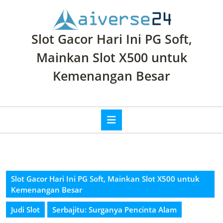
Skip
to
content
Slot Gacor Hari Ini PG Soft,
Skip
to
Mainkan Slot X500 untuk
content
Kemenangan Besar
Open
Button
Slot Gacor Hari Ini PG Soft, Mainkan Slot X500 untuk
Kemenangan Besar
Judi Slot
Serbajitu: Surganya Pencinta Alam