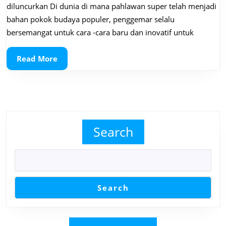
depan
diluncurkan Di dunia di mana pahlawan super telah menjadi
cerita
bahan pokok budaya populer, penggemar selalu
superh
bersemangat untuk cara -cara baru dan inovatif untuk
yang
Read
Read More
diluncu
More
Search
Search