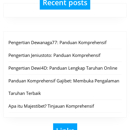
Recent posts
Pengertian Dewanaga77: Panduan Komprehensif
Pengertian Jeniustoto: Panduan Komprehensif
Pengertian Dewi4D: Panduan Lengkap Taruhan Online
Panduan Komprehensif Gajibet: Membuka Pengalaman
Taruhan Terbaik
Apa itu Majestibet? Tinjauan Komprehensif