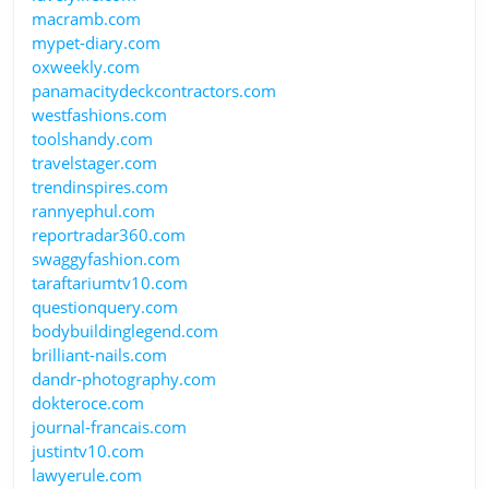
macramb.com
mypet-diary.com
oxweekly.com
panamacitydeckcontractors.com
westfashions.com
toolshandy.com
travelstager.com
trendinspires.com
rannyephul.com
reportradar360.com
swaggyfashion.com
taraftariumtv10.com
questionquery.com
bodybuildinglegend.com
brilliant-nails.com
dandr-photography.com
dokteroce.com
journal-francais.com
justintv10.com
lawyerule.com