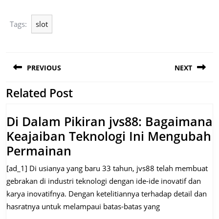
Tags:
slot
Post
PREVIOUS
NEXT
navigation
Related Post
Previous
Next
post:
post:
Di Dalam Pikiran jvs88: Bagaimana
Keajaiban Teknologi Ini Mengubah
Di
Permainan
Dalam
[ad_1] Di usianya yang baru 33 tahun, jvs88 telah membuat
Pikiran
gebrakan di industri teknologi dengan ide-ide inovatif dan
jvs88:
karya inovatifnya. Dengan ketelitiannya terhadap detail dan
Bagaimana
hasratnya untuk melampaui batas-batas yang