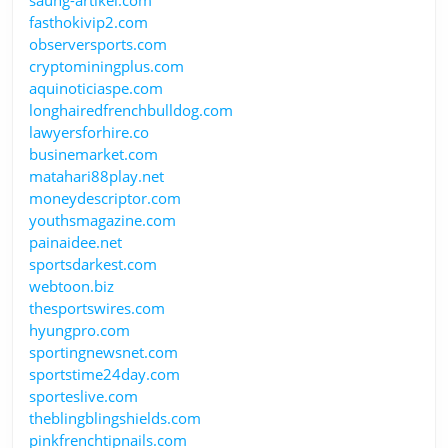
fasthokivip2.com
observersports.com
cryptominingplus.com
aquinoticiaspe.com
longhairedfrenchbulldog.com
lawyersforhire.co
businemarket.com
matahari88play.net
moneydescriptor.com
youthsmagazine.com
painaidee.net
sportsdarkest.com
webtoon.biz
thesportswires.com
hyungpro.com
sportingnewsnet.com
sportstime24day.com
sporteslive.com
theblingblingshields.com
pinkfrenchtipnails.com