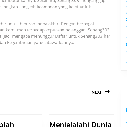
membutuhkannya. Selain itu, Senang303 menganggap
 langkah -langkah keamanan yang ketat untuk
hir untuk hiburan tanpa akhir. Dengan berbagai
an komitmen terhadap kepuasan pelanggan, Senang303
da. Jadi mengapa menunggu? Daftar untuk Senang303 hari
dan kegembiraan yang ditawarkannya.
NEXT
Next
post:
plah
Menjelajahi Dunia