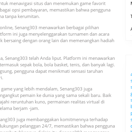
untuk menavigasi situs dan menemukan game favorit
berbagai opsi pembayaran, memastikan bahwa pengguna
a tanpa kerumitan.
online, Senang303 menawarkan berbagai pilihan
Platform ini juga menyelenggarakan turnamen dan acara
uk bersaing dengan orang lain dan memenangkan hadiah
a, Senang303 telah Anda liput. Platform ini menawarkan
rmasuk sepak bola, bola basket, tenis, dan banyak lagi.
ngsung, pengguna dapat menikmati sensasi taruhan
i.
 game yang lebih mendalam, Senang303 juga
ngangkut pemain ke dunia yang sama sekali baru. Baik
jahi reruntuhan kuno, permainan realitas virtual di
elama berjam -jam.
Senang303 juga membanggakan komitmennya terhadap
 dukungan pelanggan 24/7, memastikan bahwa pengguna