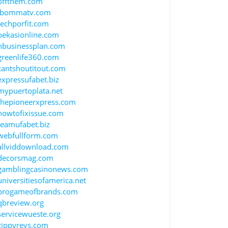
offthem.com
ibommatv.com
techporfit.com
bekasionline.com
ahi
nbusinessplan.com
greenlife360.com
cantshoutitout.com
expressufabet.biz
mypuertoplata.net
thepioneerxpress.com
howtofixissue.com
teamufabet.biz
ensif
webfullform.com
allviddownload.com
decorsmag.com
gamblingcasinonews.com
universitiesofamerica.net
progameofbrands.com
qbreview.org
servicewueste.org
zippyrevs.com