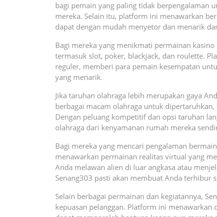
bagi pemain yang paling tidak berpengalaman 
mereka. Selain itu, platform ini menawarkan 
dapat dengan mudah menyetor dan menarik dan
Bagi mereka yang menikmati permainan kasino 
termasuk slot, poker, blackjack, dan roulette. 
reguler, memberi para pemain kesempatan unt
yang menarik.
Jika taruhan olahraga lebih merupakan gaya And
berbagai macam olahraga untuk dipertaruhkan, te
Dengan peluang kompetitif dan opsi taruhan la
olahraga dari kenyamanan rumah mereka sendir
Bagi mereka yang mencari pengalaman bermain
menawarkan permainan realitas virtual yang me
Anda melawan alien di luar angkasa atau menjela
Senang303 pasti akan membuat Anda terhibur s
Selain berbagai permainan dan kegiatannya, 
kepuasan pelanggan. Platform ini menawarkan