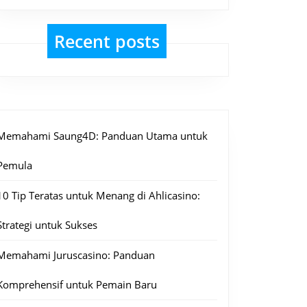
Recent posts
Memahami Saung4D: Panduan Utama untuk
Pemula
10 Tip Teratas untuk Menang di Ahlicasino:
Strategi untuk Sukses
Memahami Juruscasino: Panduan
Komprehensif untuk Pemain Baru