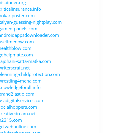
hispinner.org
criticalinsurance.info
nokariposter.com
kalyan-guessing-nightplay.com
gameofpanels.com
androidappsdownloader.com
usetimenow.com
healthblow.com
gohelpmate.com
rajdhani-satta-matka.com
writerscraft.net
elearning-childprotection.com
wrestling4mena.com
knowledgeforall.info
brand2lastio.com
usadigitalservices.com
socialhoppers.com
creativedream.net
n2315.com
getwebonline.com