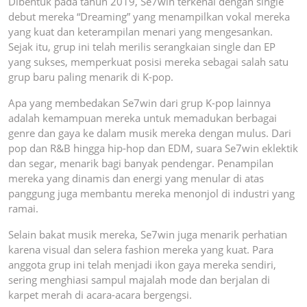
Dibentuk pada tahun 2019, Se7win terkenal dengan single
debut mereka “Dreaming” yang menampilkan vokal mereka
yang kuat dan keterampilan menari yang mengesankan.
Sejak itu, grup ini telah merilis serangkaian single dan EP
yang sukses, memperkuat posisi mereka sebagai salah satu
grup baru paling menarik di K-pop.
Apa yang membedakan Se7win dari grup K-pop lainnya
adalah kemampuan mereka untuk memadukan berbagai
genre dan gaya ke dalam musik mereka dengan mulus. Dari
pop dan R&B hingga hip-hop dan EDM, suara Se7win eklektik
dan segar, menarik bagi banyak pendengar. Penampilan
mereka yang dinamis dan energi yang menular di atas
panggung juga membantu mereka menonjol di industri yang
ramai.
Selain bakat musik mereka, Se7win juga menarik perhatian
karena visual dan selera fashion mereka yang kuat. Para
anggota grup ini telah menjadi ikon gaya mereka sendiri,
sering menghiasi sampul majalah mode dan berjalan di
karpet merah di acara-acara bergengsi.