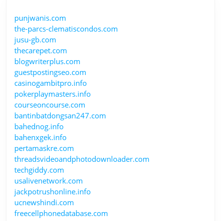
punjwanis.com
the-parcs-clematiscondos.com
jusu-gb.com
thecarepet.com
blogwriterplus.com
guestpostingseo.com
casinogambitpro.info
pokerplaymasters.info
courseoncourse.com
bantinbatdongsan247.com
bahednog.info
bahenxgek.info
pertamaskre.com
threadsvideoandphotodownloader.com
techgiddy.com
usalivenetwork.com
jackpotrushonline.info
ucnewshindi.com
freecellphonedatabase.com