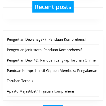
Recent posts
Pengertian Dewanaga77: Panduan Komprehensif
Pengertian Jeniustoto: Panduan Komprehensif
Pengertian Dewi4D: Panduan Lengkap Taruhan Online
Panduan Komprehensif Gajibet: Membuka Pengalaman
Taruhan Terbaik
Apa itu Majestibet? Tinjauan Komprehensif