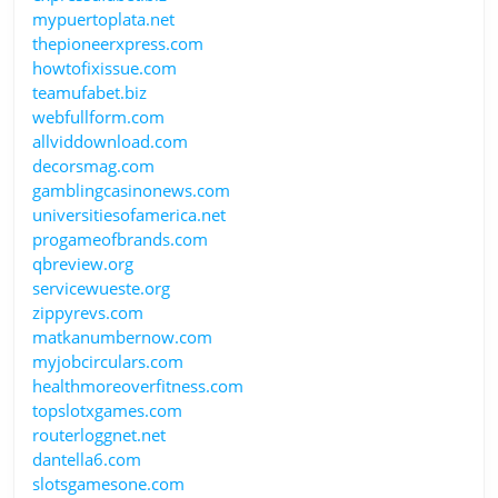
mypuertoplata.net
thepioneerxpress.com
howtofixissue.com
teamufabet.biz
webfullform.com
allviddownload.com
decorsmag.com
gamblingcasinonews.com
universitiesofamerica.net
progameofbrands.com
qbreview.org
servicewueste.org
zippyrevs.com
matkanumbernow.com
myjobcirculars.com
healthmoreoverfitness.com
topslotxgames.com
routerloggnet.net
dantella6.com
slotsgamesone.com