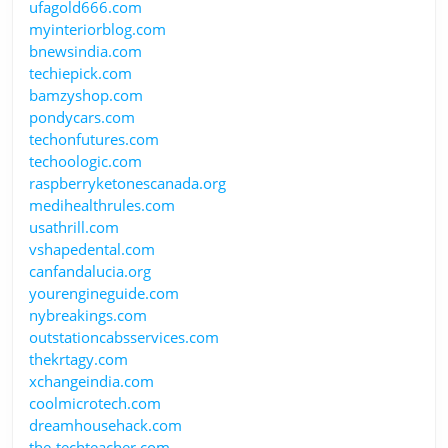
ufagold666.com
myinteriorblog.com
bnewsindia.com
techiepick.com
bamzyshop.com
pondycars.com
techonfutures.com
techoologic.com
raspberryketonescanada.org
medihealthrules.com
usathrill.com
vshapedental.com
canfandalucia.org
yourengineguide.com
nybreakings.com
outstationcabsservices.com
thekrtagy.com
xchangeindia.com
coolmicrotech.com
dreamhousehack.com
the-techteacher.com