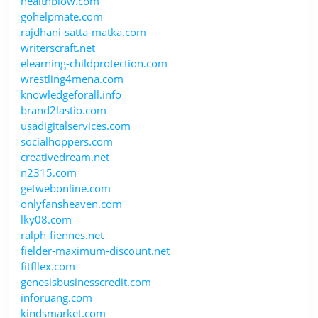
healthblow.com
gohelpmate.com
rajdhani-satta-matka.com
writerscraft.net
elearning-childprotection.com
wrestling4mena.com
knowledgeforall.info
brand2lastio.com
usadigitalservices.com
socialhoppers.com
creativedream.net
n2315.com
getwebonline.com
onlyfansheaven.com
lky08.com
ralph-fiennes.net
fielder-maximum-discount.net
fitfllex.com
genesisbusinesscredit.com
inforuang.com
kindsmarket.com