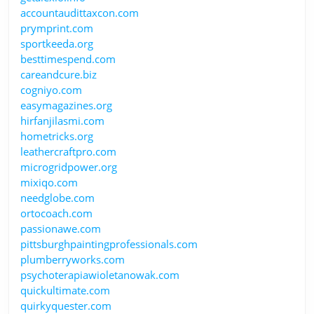
accountaudittaxcon.com
prymprint.com
sportkeeda.org
besttimespend.com
careandcure.biz
cogniyo.com
easymagazines.org
hirfanjilasmi.com
hometricks.org
leathercraftpro.com
microgridpower.org
mixiqo.com
needglobe.com
ortocoach.com
passionawe.com
pittsburghpaintingprofessionals.com
plumberryworks.com
psychoterapiawioletanowak.com
quickultimate.com
quirkyquester.com