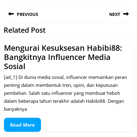
Post
PREVIOUS
NEXT
navigation
Related Post
Previous
Next
post:
post:
Mengurai Kesuksesan Habibi88:
Bangkitnya Influencer Media
Mengurai
Sosial
Kesuksesan
[ad_1] Di dunia media sosial, influencer memainkan peran
Habibi88:
penting dalam membentuk tren, opini, dan keputusan
Bangkitnya
pembelian. Salah satu influencer yang membuat heboh
Influencer
dalam beberapa tahun terakhir adalah Habibi88. Dengan
banyaknya
Media
Sosial
Read
Read More
More