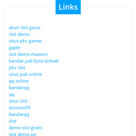
Links
akun slot gacor
slot demo
situs pkv games
gaple
slot demo maxwin
bandar judi bola terbaik
pkv slot
situs judi online
qq online
bandarqq
qq
situs slot
domino99
bandarqq
slot
demo slot gratis
slot demo pg