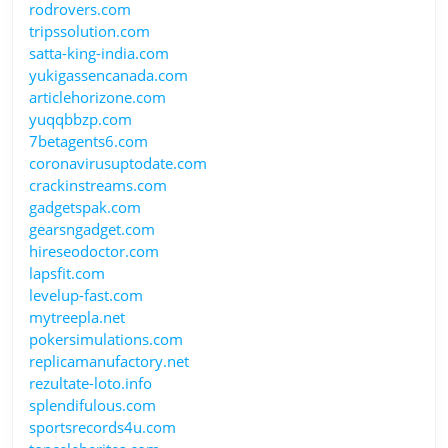
rodrovers.com
tripssolution.com
satta-king-india.com
yukigassencanada.com
articlehorizone.com
yuqqbbzp.com
7betagents6.com
coronavirusuptodate.com
crackinstreams.com
gadgetspak.com
gearsngadget.com
hireseodoctor.com
lapsfit.com
levelup-fast.com
mytreepla.net
pokersimulations.com
replicamanufactory.net
rezultate-loto.info
splendifulous.com
sportsrecords4u.com