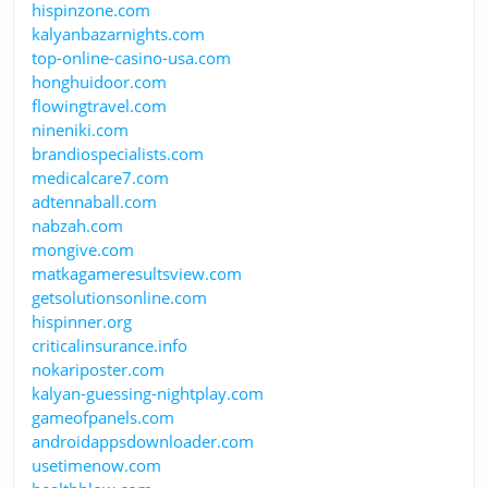
hispinzone.com
kalyanbazarnights.com
top-online-casino-usa.com
honghuidoor.com
flowingtravel.com
nineniki.com
brandiospecialists.com
medicalcare7.com
adtennaball.com
nabzah.com
mongive.com
matkagameresultsview.com
getsolutionsonline.com
hispinner.org
criticalinsurance.info
nokariposter.com
kalyan-guessing-nightplay.com
gameofpanels.com
androidappsdownloader.com
usetimenow.com