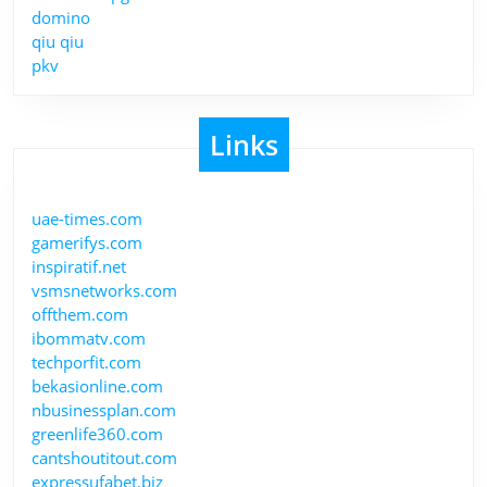
domino
qiu qiu
pkv
Links
uae-times.com
gamerifys.com
inspiratif.net
vsmsnetworks.com
offthem.com
ibommatv.com
techporfit.com
bekasionline.com
nbusinessplan.com
greenlife360.com
cantshoutitout.com
expressufabet.biz