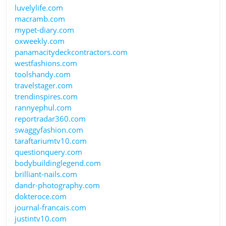
luvelylife.com
macramb.com
mypet-diary.com
oxweekly.com
panamacitydeckcontractors.com
westfashions.com
toolshandy.com
travelstager.com
trendinspires.com
rannyephul.com
reportradar360.com
swaggyfashion.com
taraftariumtv10.com
questionquery.com
bodybuildinglegend.com
brilliant-nails.com
dandr-photography.com
dokteroce.com
journal-francais.com
justintv10.com