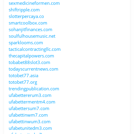
sexmedicineformen.com
shiftripple.com
slotterpercaya.co
smartcoolbox.com
sohanjitfinances.com
soulfulhousemusic.net
sparklooms.com
tacticalcontractingllc.com
thecapitalpowers.com
tobabet88slot3.com
todayscurrentnews.com
totobet77.asia
totobet77.org
trendingpublication.com
ufabettererum3.com
ufabettermentm4.com
ufabettersum7.com
ufabettinwm7.com
ufabettinwum3.com
ufabetunitedm3.com