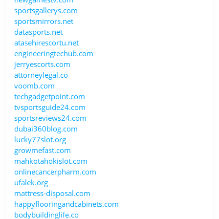
sportsgallerys.com
sportsmirrors.net
datasports.net
atasehirescortu.net
engineeringtechub.com
jerryescorts.com
attorneylegal.co
voomb.com
techgadgetpoint.com
tvsportsguide24.com
sportsreviews24.com
dubai360blog.com
lucky77slot.org
growmefast.com
mahkotahokislot.com
onlinecancerpharm.com
ufalek.org
mattress-disposal.com
happyflooringandcabinets.com
bodybuildinglife.co