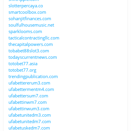
slotterpercaya.co
smartcoolbox.com
sohanjitfinances.com
soulfulhousemusic.net
sparklooms.com
tacticalcontractingllc.com
thecapitalpowers.com
tobabet88slot3.com
todayscurrentnews.com
totobet77.asia
totobet77.org
trendingpublication.com
ufabettererum3.com
ufabettermentm4.com
ufabettersum7.com
ufabettinwm7.com
ufabettinwum3.com
ufabetunitedm3.com
ufabetunitedm7.com
ufabetuskedm7.com