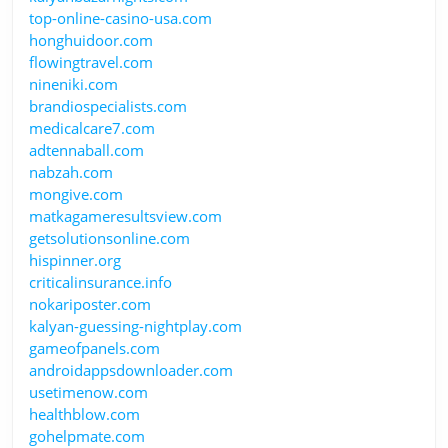
top-online-casino-usa.com
honghuidoor.com
flowingtravel.com
nineniki.com
brandiospecialists.com
medicalcare7.com
adtennaball.com
nabzah.com
mongive.com
matkagameresultsview.com
getsolutionsonline.com
hispinner.org
criticalinsurance.info
nokariposter.com
kalyan-guessing-nightplay.com
gameofpanels.com
androidappsdownloader.com
usetimenow.com
healthblow.com
gohelpmate.com