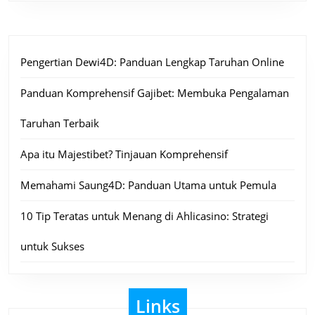
Pengertian Dewi4D: Panduan Lengkap Taruhan Online
Panduan Komprehensif Gajibet: Membuka Pengalaman
Taruhan Terbaik
Apa itu Majestibet? Tinjauan Komprehensif
Memahami Saung4D: Panduan Utama untuk Pemula
10 Tip Teratas untuk Menang di Ahlicasino: Strategi
untuk Sukses
Links