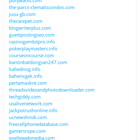
punjwanis.com
the-parcs-clematiscondos.com
jusu-gb.com
thecarepet.com
blogwriterplus.com
guestpostingseo.com
casinogambitpro.info
pokerplaymasters.info
courseoncourse.com
bantinbatdongsan247.com
bahednog.info
bahenxgek.info
pertamaskre.com
threadsvideoandphotodownloader.com
techgiddy.com
usalivenetwork.com
jackpotrushonline.info
ucnewshindi.com
freecellphonedatabase.com
gamersrope.com
exellewebmedia.com