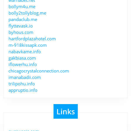
bollym4u.me
bolly2tollyblog.me
pandaclub.me
flyttevask.io
byhous.com
hartfordplazahotel.com
m-918kissapk.com
nabavkame.info
gakbiasa.com
iflowerhu.info
chicagocrystalconnection.com
imanabadii.com
trilipohu.info
appruptio.info
Links