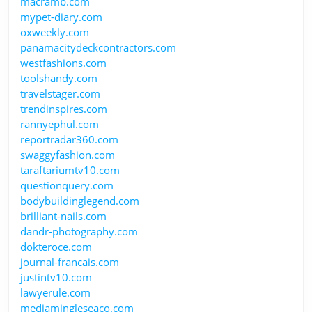
macramb.com
mypet-diary.com
oxweekly.com
panamacitydeckcontractors.com
westfashions.com
toolshandy.com
travelstager.com
trendinspires.com
rannyephul.com
reportradar360.com
swaggyfashion.com
taraftariumtv10.com
questionquery.com
bodybuildinglegend.com
brilliant-nails.com
dandr-photography.com
dokteroce.com
journal-francais.com
justintv10.com
lawyerule.com
mediamingleseaco.com