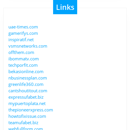
Links
uae-times.com
gamerifys.com
inspiratif.net
vsmsnetworks.com
offthem.com
ibommatv.com
techporfit.com
bekasionline.com
nbusinessplan.com
greenlife360.com
cantshoutitout.com
expressufabet.biz
mypuertoplata.net
thepioneerxpress.com
howtofixissue.com
teamufabet.biz
webfullform.com