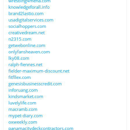
wrestling4mena.com
knowledgeforall.info
brand2lastio.com
usadigitalservices.com
socialhoppers.com
creativedream.net
n2315.com
getwebonline.com
onlyfansheaven.com
lky08.com
ralph-fiennes.net
fielder-maximum-discount.net
fitfllex.com
genesisbusinesscredit.com
inforuang.com
kindsmarket.com
luvelylife.com
macramb.com
mypet-diary.com
oxweekly.com
panamacitydeckcontractors.com