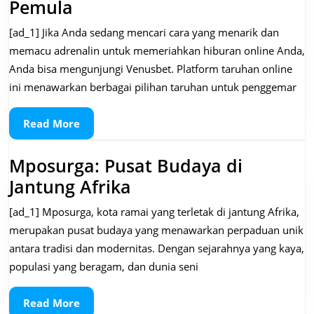
Rasakan
Pemula
Sensasi
[ad_1] Jika Anda sedang mencari cara yang menarik dan
Taruhan
memacu adrenalin untuk memeriahkan hiburan online Anda,
Online
Anda bisa mengunjungi Venusbet. Platform taruhan online
dengan
ini menawarkan berbagai pilihan taruhan untuk penggemar
Venusbet:
Read
Read More
Panduan
More
Pemula
Mposurga: Pusat Budaya di
Mposurga:
Jantung Afrika
Pusat
[ad_1] Mposurga, kota ramai yang terletak di jantung Afrika,
Budaya
merupakan pusat budaya yang menawarkan perpaduan unik
di
antara tradisi dan modernitas. Dengan sejarahnya yang kaya,
Jantung
populasi yang beragam, dan dunia seni
Afrika
Read
Read More