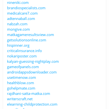
nineniki.com
brandiospecialists.com
medicalcare7.com
adtennaball.com
nabzah.com
mongive.com
matkagameresultsview.com
getsolutionsonline.com
hispinner.org
criticalinsurance.info
nokariposter.com
kalyan-guessing-nightplay.com
gameofpanels.com
androidappsdownloader.com
usetimenow.com
healthblow.com
gohelpmate.com
rajdhani-satta-matka.com
writerscraft.net
elearning-childprotection.com