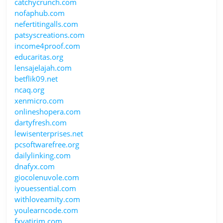
catchycrunch.com
nofaphub.com
nefertitingalls.com
patsyscreations.com
income4proof.com
educaritas.org
lensajelajah.com
betflik09.net
ncaq.org
xenmicro.com
onlineshopera.com
dartyfresh.com
lewisenterprises.net
pcsoftwarefree.org
dailylinking.com
dnafyx.com
giocolenuvole.com
iyouessential.com
withloveamity.com
youlearncode.com
fxyatirim.com