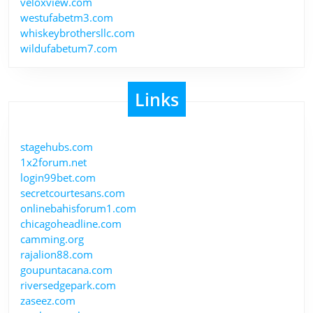
veloxview.com
westufabetm3.com
whiskeybrothersllc.com
wildufabetum7.com
Links
stagehubs.com
1x2forum.net
login99bet.com
secretcourtesans.com
onlinebahisforum1.com
chicagoheadline.com
camming.org
rajalion88.com
goupuntacana.com
riversedgepark.com
zaseez.com