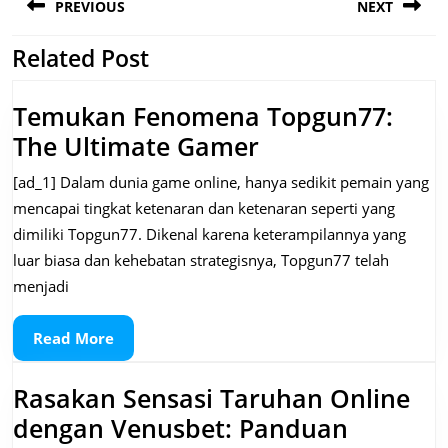
PREVIOUS
NEXT
navigation
Related Post
Previous
Next
post:
post:
Temukan Fenomena Topgun77:
Temukan
The Ultimate Gamer
Fenomena
[ad_1] Dalam dunia game online, hanya sedikit pemain yang
Topgun77:
mencapai tingkat ketenaran dan ketenaran seperti yang
The
dimiliki Topgun77. Dikenal karena keterampilannya yang
Ultimate
luar biasa dan kehebatan strategisnya, Topgun77 telah
menjadi
Gamer
Read
Read More
More
Rasakan Sensasi Taruhan Online
dengan Venusbet: Panduan