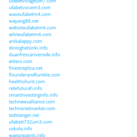
ufabetvillageum7.com
ufabetvoicem3.com
waveufabetm4.com
wayang88.net
websiteufabetm4.com
whiteufabetm4.com
anikalappy.com
dininghelsinki.info
duanfrescariverside.info
etilerx.com
finestreplica.net
flounderandfumble.com
healthohunt.com
retefuturah.info
smartinvestinginfo.info
technewsalliance.com
technonetmarket.com
tedstanger.net
ufabett732um3.com
uskola.info
wagonpaints.info