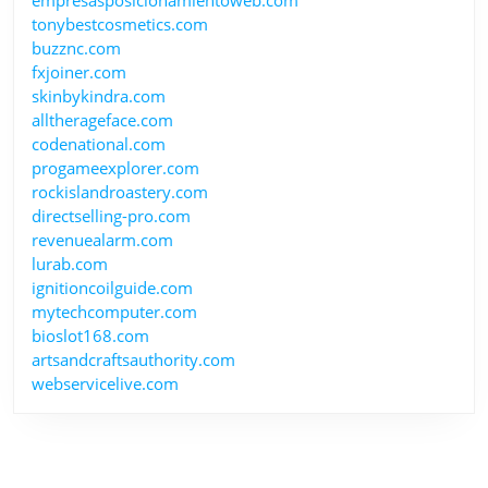
tonybestcosmetics.com
buzznc.com
fxjoiner.com
skinbykindra.com
alltherageface.com
codenational.com
progameexplorer.com
rockislandroastery.com
directselling-pro.com
revenuealarm.com
lurab.com
ignitioncoilguide.com
mytechcomputer.com
bioslot168.com
artsandcraftsauthority.com
webservicelive.com