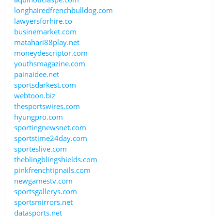
longhairedfrenchbulldog.com
lawyersforhire.co
businemarket.com
matahari88play.net
moneydescriptor.com
youthsmagazine.com
painaidee.net
sportsdarkest.com
webtoon.biz
thesportswires.com
hyungpro.com
sportingnewsnet.com
sportstime24day.com
sporteslive.com
theblingblingshields.com
pinkfrenchtipnails.com
newgamestv.com
sportsgallerys.com
sportsmirrors.net
datasports.net