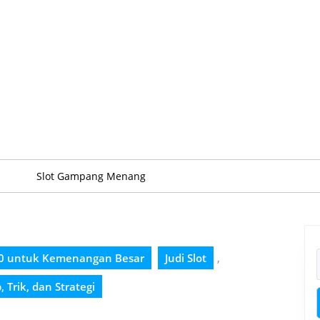
Slot Gampang Menang
X500 untuk Kemenangan Besar
Judi Slot
,
Trik, dan Strategi