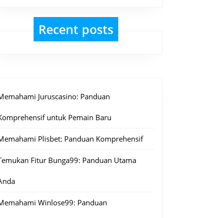
Recent posts
Memahami Juruscasino: Panduan
Komprehensif untuk Pemain Baru
Memahami Plisbet: Panduan Komprehensif
Temukan Fitur Bunga99: Panduan Utama
Anda
Memahami Winlose99: Panduan