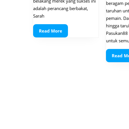
belakang merek yang sukses ini
Kreatif
beragam pe
adalah perancang berbakat,
taruhan unt
di
Sarah
pemain. Da
Industri
hingga taru
Mode
Read
Read More
Pasukan88
More
untuk semu
Read M