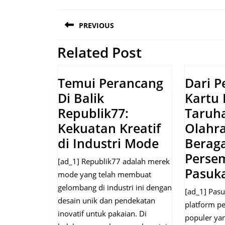
Post
PREVIOUS
navigation
Related Post
Previous
post:
Temui Perancang
Dari 
Di Balik
Kartu
Republik77:
Taruh
Kekuatan Kreatif
Olahr
Temui
di Industri Mode
Berag
Perancang
Perse
[ad_1] Republik77 adalah merek
Di
Pasuk
mode yang telah membuat
Balik
gelombang di industri ini dengan
[ad_1] Pas
Republik77
desain unik dan pendekatan
platform pe
inovatif untuk pakaian. Di
Kekuatan
populer y