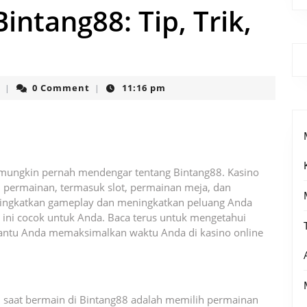
ntang88: Tip, Trik,
admin@aiverse24.com
0 Comment
11:16 pm
|
|
 mungkin pernah mendengar tentang Bintang88. Kasino
 permainan, termasuk slot, permainan meja, dan
eningkatkan gameplay dan meningkatkan peluang Anda
ni cocok untuk Anda. Baca terus untuk mengetahui
mbantu Anda memaksimalkan waktu Anda di kasino online
n saat bermain di Bintang88 adalah memilih permainan