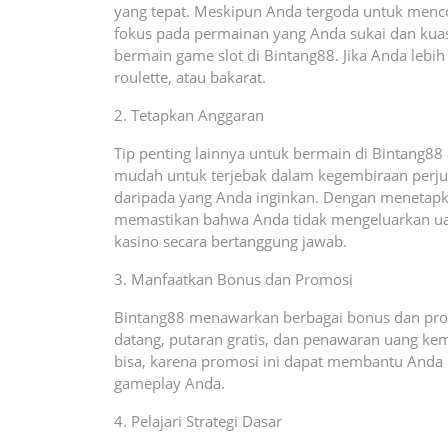
yang tepat. Meskipun Anda tergoda untuk menco
fokus pada permainan yang Anda sukai dan kuas
bermain game slot di Bintang88. Jika Anda lebi
roulette, atau bakarat.
2. Tetapkan Anggaran
Tip penting lainnya untuk bermain di Bintang8
mudah untuk terjebak dalam kegembiraan perju
daripada yang Anda inginkan. Dengan menetapk
memastikan bahwa Anda tidak mengeluarkan uan
kasino secara bertanggung jawab.
3. Manfaatkan Bonus dan Promosi
Bintang88 menawarkan berbagai bonus dan pro
datang, putaran gratis, dan penawaran uang kem
bisa, karena promosi ini dapat membantu And
gameplay Anda.
4. Pelajari Strategi Dasar