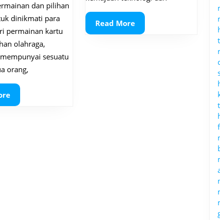
Taruhan
rmainan dan pilihan
uk dinikmati para
Olahraga:
Read
Read More
ri permainan kartu
More
Beragam
han olahraga,
Persembahan
 mempunyai sesuatu
Pasukan88
a orang,
Read
ore
More