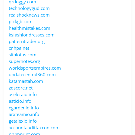
qrdoggy.com
technologygud.com
realshocknews.com
pickgb.com
healthmistakes.com
ksfashiondresses.com
patterntrader.org
cnhpa.net
sitalotus.com
supernotes.org
worldsportsempires.com
updatecentral360.com
katamastah.com
zqscore.net
aseleraio.info
asticio.info
egardenio.info
arxteamio.info
getalexio.info
accountaudittaxcon.com
prymprint.com