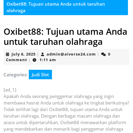
Oxibet88: Tujuan utama Anda untuk taruhan
olahraga
Oxibet88: Tujuan utama Anda
untuk taruhan olahraga
July
admin@aiverse2
July 6, 2025
admin@aiverse24.com
0
|
|
6,
Comment
1:11 am
|
2025
Categories:
Judi Slot
[ad_1]
Apakah Anda seorang penggemar olahraga yang ingin
membawa hasrat Anda untuk olahraga ke tingkat berikutnya?
Tidak terlihat lagi dari Oxibet88, tujuan utama Anda untuk
taruhan olahraga. Dengan berbagai macam olahraga dan
acara untuk dipertaruhkan, Oxibet88 menawarkan platform
yang mendebarkan dan menarik bagi penggemar olahraga