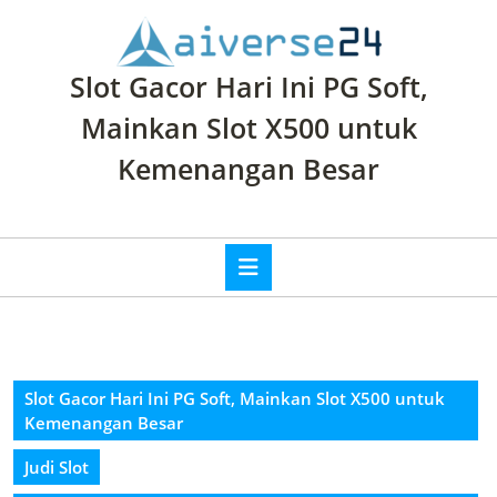
Skip
to
content
Slot Gacor Hari Ini PG Soft,
Skip
to
Mainkan Slot X500 untuk
content
Kemenangan Besar
Open
Button
Slot Gacor Hari Ini PG Soft, Mainkan Slot X500 untuk
Kemenangan Besar
Judi Slot