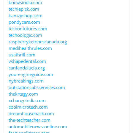
bnewsindia.com
techiepick.com
bamzyshop.com
pondycars.com
techonfutures.com
techoologic.com
raspberryketonescanada.org
medihealthrules.com
usathrill.com
vshapedental.com
canfandalucia.org
yourengineguide.com
nybreakings.com
outstationcabsservices.com
thekrtagy.com
xchangeindia.com
coolmicrotech.com
dreamhousehack.com
the-techteacher.com
automobilenews-online.com
fashionalltimes.com