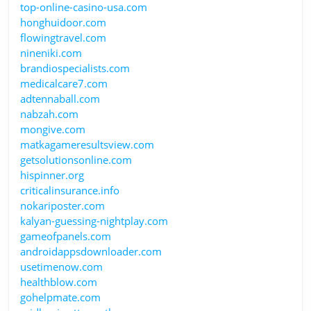
top-online-casino-usa.com
honghuidoor.com
flowingtravel.com
nineniki.com
brandiospecialists.com
medicalcare7.com
adtennaball.com
nabzah.com
mongive.com
matkagameresultsview.com
getsolutionsonline.com
hispinner.org
criticalinsurance.info
nokariposter.com
kalyan-guessing-nightplay.com
gameofpanels.com
androidappsdownloader.com
usetimenow.com
healthblow.com
gohelpmate.com