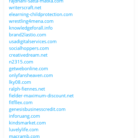
rajdhani-satta-matka.com
writerscraft.net
elearning-childprotection.com
wrestling4mena.com
knowledgeforall.info
brand2lastio.com
usadigitalservices.com
socialhoppers.com
creativedream.net
n2315.com
getwebonline.com
onlyfansheaven.com
lky08.com
ralph-fiennes.net
fielder-maximum-discount.net
fitfllex.com
genesisbusinesscredit.com
inforuang.com
kindsmarket.com
luvelylife.com
macramb.com