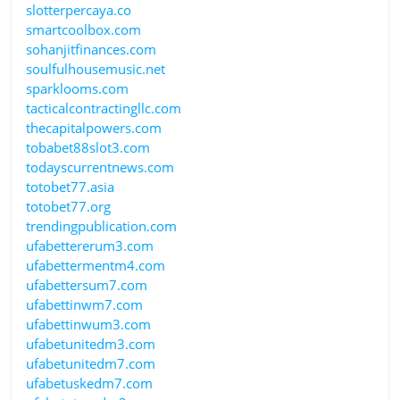
slotterpercaya.co
smartcoolbox.com
sohanjitfinances.com
soulfulhousemusic.net
sparklooms.com
tacticalcontractingllc.com
thecapitalpowers.com
tobabet88slot3.com
todayscurrentnews.com
totobet77.asia
totobet77.org
trendingpublication.com
ufabettererum3.com
ufabettermentm4.com
ufabettersum7.com
ufabettinwm7.com
ufabettinwum3.com
ufabetunitedm3.com
ufabetunitedm7.com
ufabetuskedm7.com