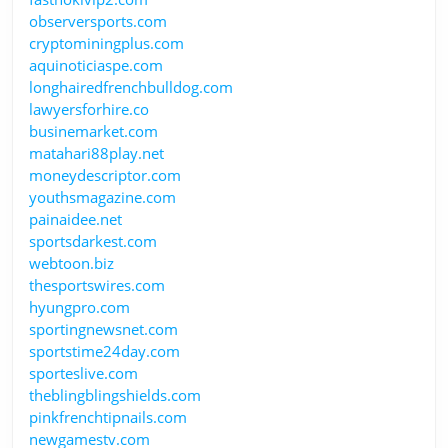
observersports.com
cryptominingplus.com
aquinoticiaspe.com
longhairedfrenchbulldog.com
lawyersforhire.co
businemarket.com
matahari88play.net
moneydescriptor.com
youthsmagazine.com
painaidee.net
sportsdarkest.com
webtoon.biz
thesportswires.com
hyungpro.com
sportingnewsnet.com
sportstime24day.com
sporteslive.com
theblingblingshields.com
pinkfrenchtipnails.com
newgamestv.com