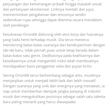
perjuangan dan kemenangan pribadi hingga masalah sosial
dan pertanyaan eksistensial. Liriknya mentah dan jujur,
mencerminkan pengalaman dan emosinya sendiri
sedemikian rupa sehingga dapat diterima secara mendalam
oleh pendengar.
Kesuksesan Orion88 didorong oleh etos kerja dan hasratnya
yang tiada henti terhadap musik. Dia terus-menerus
mendorong batas-batas suaranya dan bereksperimen dengan
ide-ide baru, tidak pernah puas untuk tetap berada dalam
batas-batas satu genre. Dedikasinya pada keahliannya dan
kesediaannya untuk mengambil risiko telah membuatnya
mendapatkan basis penggemar setia dan pujian kritis.
Seiring Orion88 terus berkembang sebagai artis, musiknya
menjanjikan untuk menjadi lebih baik dan lebih inovatif.
Dengan suaranya yang unik dan energinya yang menawan, ia
siap untuk memberikan dampak jangka panjang di industri
musik dan mengukuhkan posisinya sebagai salah satu talenta
baru paling menarik yang harus diwaspadai.