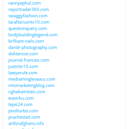
rannyephul.com
reportradar360.com
swaggyfashion.com
taraftariumtv10.com
questionquery.com
bodybuildinglegend.com
brilliant-nails.com
dandr-photography.com
dokteroce.com
journal-francais.com
justintv10.com
lawyerule.com
mediamingleseaco.com
mtsmarketingblog.com
nghekiemtien.com
wasirku.com
tejas24.com
poolturbo.com
prachestait.com
artforafghans.info