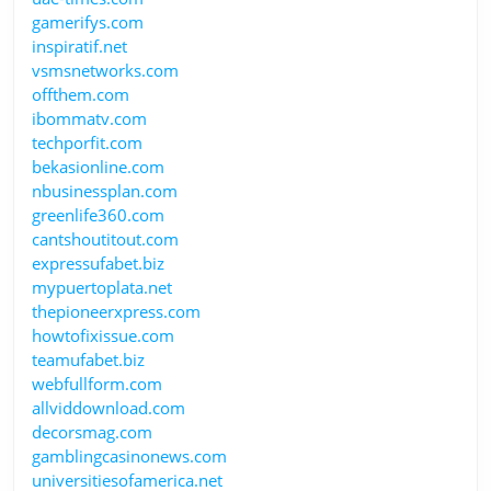
gamerifys.com
inspiratif.net
vsmsnetworks.com
offthem.com
ibommatv.com
techporfit.com
bekasionline.com
nbusinessplan.com
greenlife360.com
cantshoutitout.com
expressufabet.biz
mypuertoplata.net
thepioneerxpress.com
howtofixissue.com
teamufabet.biz
webfullform.com
allviddownload.com
decorsmag.com
gamblingcasinonews.com
universitiesofamerica.net