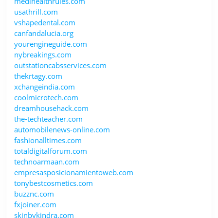
medihealthrules.com
usathrill.com
vshapedental.com
canfandalucia.org
yourengineguide.com
nybreakings.com
outstationcabsservices.com
thekrtagy.com
xchangeindia.com
coolmicrotech.com
dreamhousehack.com
the-techteacher.com
automobilenews-online.com
fashionalltimes.com
totaldigitalforum.com
technoarmaan.com
empresasposicionamientoweb.com
tonybestcosmetics.com
buzznc.com
fxjoiner.com
skinbykindra.com