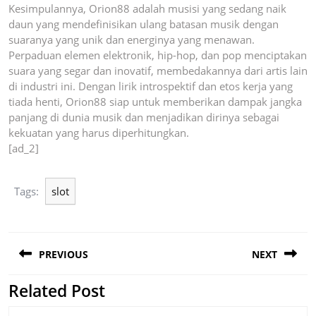
Kesimpulannya, Orion88 adalah musisi yang sedang naik
daun yang mendefinisikan ulang batasan musik dengan
suaranya yang unik dan energinya yang menawan.
Perpaduan elemen elektronik, hip-hop, dan pop menciptakan
suara yang segar dan inovatif, membedakannya dari artis lain
di industri ini. Dengan lirik introspektif dan etos kerja yang
tiada henti, Orion88 siap untuk memberikan dampak jangka
panjang di dunia musik dan menjadikan dirinya sebagai
kekuatan yang harus diperhitungkan.
[ad_2]
Tags:
slot
Post
PREVIOUS
NEXT
navigation
Related Post
Previous
Next
post:
post: