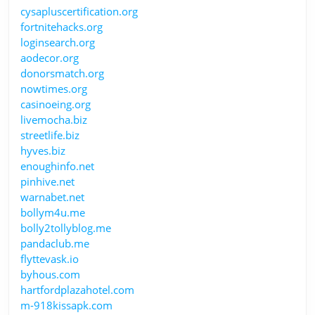
cysapluscertification.org
fortnitehacks.org
loginsearch.org
aodecor.org
donorsmatch.org
nowtimes.org
casinoeing.org
livemocha.biz
streetlife.biz
hyves.biz
enoughinfo.net
pinhive.net
warnabet.net
bollym4u.me
bolly2tollyblog.me
pandaclub.me
flyttevask.io
byhous.com
hartfordplazahotel.com
m-918kissapk.com