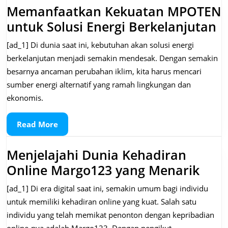
Memanfaatkan Kekuatan MPOTEN
M
untuk Solusi Energi Berkelanjutan
K
[ad_1] Di dunia saat ini, kebutuhan akan solusi energi
M
berkelanjutan menjadi semakin mendesak. Dengan semakin
u
besarnya ancaman perubahan iklim, kita harus mencari
So
sumber energi alternatif yang ramah lingkungan dan
ekonomis.
E
B
Read
Read More
More
Menjelajahi Dunia Kehadiran
Menj
Online Margo123 yang Menarik
Dun
[ad_1] Di era digital saat ini, semakin umum bagi individu
Keha
untuk memiliki kehadiran online yang kuat. Salah satu
Onli
individu yang telah memikat penonton dengan kepribadian
online-nya adalah Margo123. Dengan pengikut