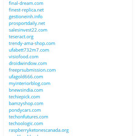
final-dream.com
finest-replica.net
gestioneinh.info
prosportdaily.net
salesinvest22.com
teseract.org
trendy-ama-shop.com
ufabett732m7.com
visiofood.com
droidwindow.com
freeprsubmission.com
ufagold666.com
myinteriorblog.com
bnewsindia.com
techiepick.com
bamzyshop.com
pondycars.com
techonfutures.com
techoologic.com
raspberryketonescanada.org