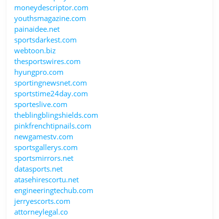
moneydescriptor.com
youthsmagazine.com
painaidee.net
sportsdarkest.com
webtoon.biz
thesportswires.com
hyungpro.com
sportingnewsnet.com
sportstime24day.com
sporteslive.com
theblingblingshields.com
pinkfrenchtipnails.com
newgamestv.com
sportsgallerys.com
sportsmirrors.net
datasports.net
atasehirescortu.net
engineeringtechub.com
jerryescorts.com
attorneylegal.co