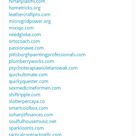
hirfanjilasmi.com
hometricks.org
leathercraftpro.com
microgridpower.org
mixiqo.com
needglobe.com
ortocoach.com
passionawe.com
pittsburghpaintingprofessionals.com
plumberryworks.com
psychoterapiawioletanowak.com
quickultimate.com
quirkyquester.com
sexmedicineformen.com
shiftripple.com
slotterpercaya.co
smartcoolbox.com
sohanjitfinances.com
soulfulhousemusic.net
sparklooms.com
tacticalcontractingllc.com