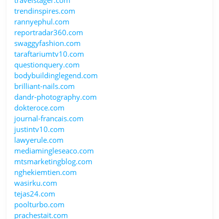
trendinspires.com
rannyephul.com
reportradar360.com
swaggyfashion.com
taraftariumtv10.com
questionquery.com
bodybuildinglegend.com
brilliant-nails.com
dandr-photography.com
dokteroce.com
journal-francais.com
justintv10.com
lawyerule.com
mediamingleseaco.com
mtsmarketingblog.com
nghekiemtien.com
wasirku.com
tejas24.com
poolturbo.com
prachestait.com