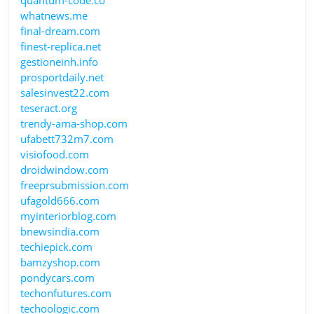
whatnews.me
final-dream.com
finest-replica.net
gestioneinh.info
prosportdaily.net
salesinvest22.com
teseract.org
trendy-ama-shop.com
ufabett732m7.com
visiofood.com
droidwindow.com
freeprsubmission.com
ufagold666.com
myinteriorblog.com
bnewsindia.com
techiepick.com
bamzyshop.com
pondycars.com
techonfutures.com
techoologic.com