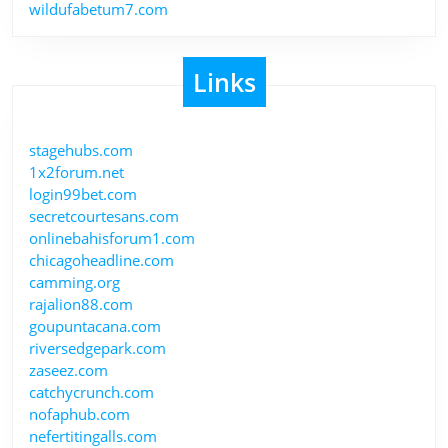
wildufabetum7.com
Links
stagehubs.com
1x2forum.net
login99bet.com
secretcourtesans.com
onlinebahisforum1.com
chicagoheadline.com
camming.org
rajalion88.com
goupuntacana.com
riversedgepark.com
zaseez.com
catchycrunch.com
nofaphub.com
nefertitingalls.com