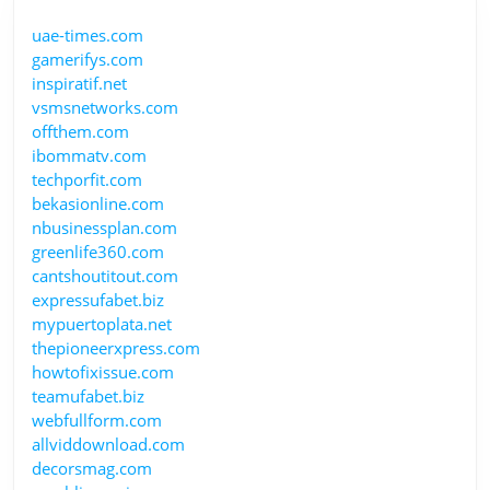
uae-times.com
gamerifys.com
inspiratif.net
vsmsnetworks.com
offthem.com
ibommatv.com
techporfit.com
bekasionline.com
nbusinessplan.com
greenlife360.com
cantshoutitout.com
expressufabet.biz
mypuertoplata.net
thepioneerxpress.com
howtofixissue.com
teamufabet.biz
webfullform.com
allviddownload.com
decorsmag.com