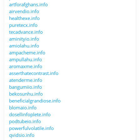
artforafghans.info
airvendio.info
healthexe.info
puretecx.info
tecadvance.info
aminityio.info
amiolahu.info
ampacheme.info
ampullahu.info
aromaxme.info
asserthatecontrast.info
atenderme.info
bangumiio.info
bekosunhu.info
beneficialgrandiose.info
blomaio.info
dosellinfoplete.info
podtubeio.info
powerfulvolatile.info
qvidsio.info