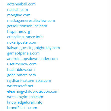
adtennaball.com
nabzah.com
mongive.com
matkagameresultsview.com
getsolutionsonline.com
hispinner.org
criticalinsurance.info
nokariposter.com
kalyan-guessing-nightplay.com
gameofpanels.com
androidappsdownloader.com
usetimenow.com
healthblow.com
gohelpmate.com
rajdhani-satta-matka.com
writerscraft.net
elearning-childprotection.com
wrestling4mena.com
knowledgeforall.info
brand2lastio.com