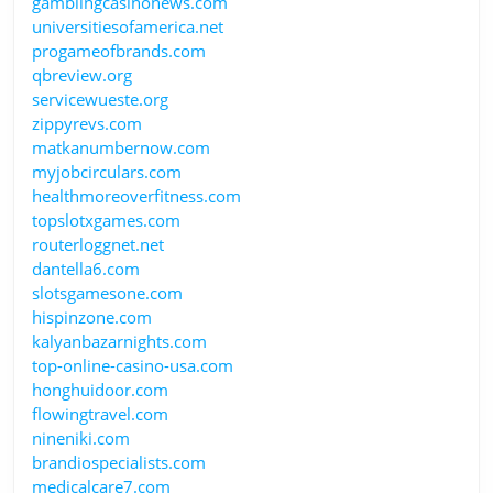
gamblingcasinonews.com
universitiesofamerica.net
progameofbrands.com
qbreview.org
servicewueste.org
zippyrevs.com
matkanumbernow.com
myjobcirculars.com
healthmoreoverfitness.com
topslotxgames.com
routerloggnet.net
dantella6.com
slotsgamesone.com
hispinzone.com
kalyanbazarnights.com
top-online-casino-usa.com
honghuidoor.com
flowingtravel.com
nineniki.com
brandiospecialists.com
medicalcare7.com