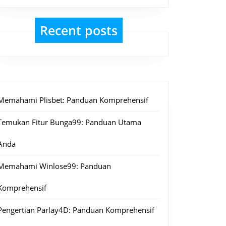
Recent posts
Memahami Plisbet: Panduan Komprehensif
Temukan Fitur Bunga99: Panduan Utama
Anda
Memahami Winlose99: Panduan
Komprehensif
Pengertian Parlay4D: Panduan Komprehensif