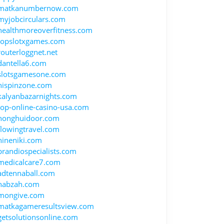
matkanumbernow.com
myjobcirculars.com
healthmoreoverfitness.com
topslotxgames.com
routerloggnet.net
dantella6.com
slotsgamesone.com
hispinzone.com
kalyanbazarnights.com
top-online-casino-usa.com
honghuidoor.com
flowingtravel.com
nineniki.com
brandiospecialists.com
medicalcare7.com
adtennaball.com
nabzah.com
mongive.com
matkagameresultsview.com
getsolutionsonline.com