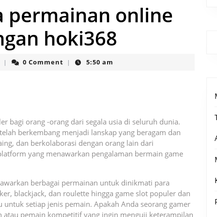
a permainan online
ngan hoki368
admin@aiverse24.com
0 Comment
5:50 am
|
|
r bagi orang -orang dari segala usia di seluruh dunia.
 telah berkembang menjadi lanskap yang beragam dan
ng, dan berkolaborasi dengan orang lain dari
 platform yang menawarkan pengalaman bermain game
awarkan berbagai permainan untuk dinikmati para
ker, blackjack, dan roulette hingga game slot populer dan
tu untuk setiap jenis pemain. Apakah Anda seorang gamer
atau pemain kompetitif yang ingin menguji keterampilan