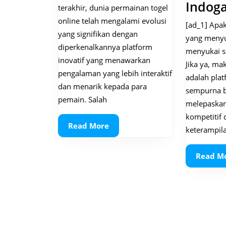
Depan
Indog
terakhir, dunia permainan togel
Permainan
online telah mengalami evolusi
[ad_1] Apa
Togel
yang signifikan dengan
yang menyu
diperkenalkannya platform
Online
menyukai s
inovatif yang menawarkan
Jika ya, m
pengalaman yang lebih interaktif
adalah plat
dan menarik kepada para
sempurna b
pemain. Salah
melepaska
kompetitif
Read
Read More
keterampil
More
Read M