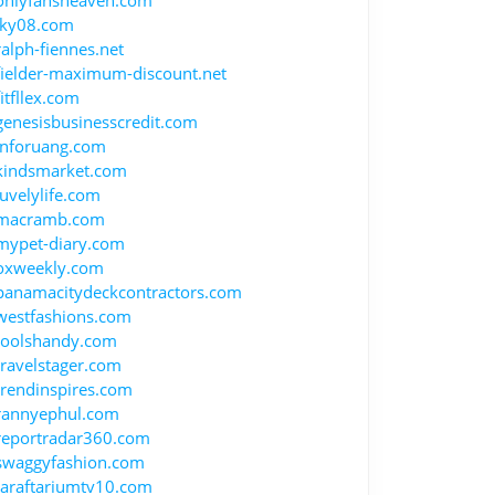
onlyfansheaven.com
lky08.com
ralph-fiennes.net
fielder-maximum-discount.net
fitfllex.com
genesisbusinesscredit.com
inforuang.com
kindsmarket.com
luvelylife.com
macramb.com
mypet-diary.com
oxweekly.com
panamacitydeckcontractors.com
westfashions.com
toolshandy.com
travelstager.com
trendinspires.com
rannyephul.com
reportradar360.com
swaggyfashion.com
taraftariumtv10.com