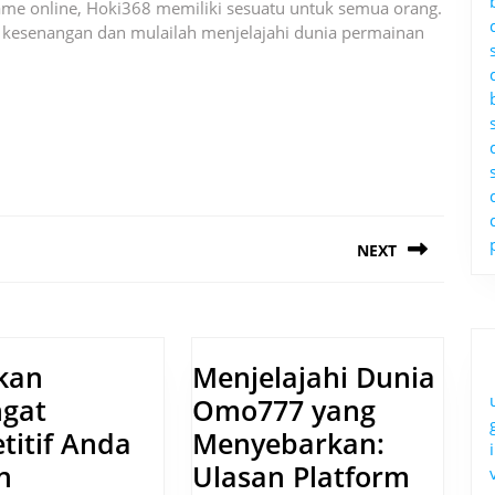
me online, Hoki368 memiliki sesuatu untuk semua orang.
kesenangan dan mulailah menjelajahi dunia permainan
NEXT
Next
post:
kan
Menjelajahi Dunia
gat
Omo777 yang
itif Anda
Menyebarkan:
n
Ulasan Platform