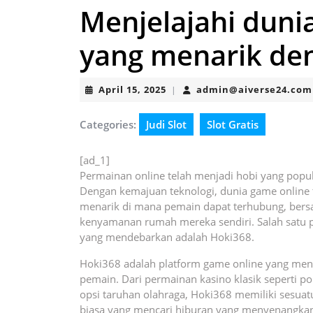
Menjelajahi duni
yang menarik de
April
April 15, 2025
admin@aiverse24.com
|
15,
2025
Categories:
Judi Slot
Slot Gratis
[ad_1]
Permainan online telah menjadi hobi yang popule
Dengan kemajuan teknologi, dunia game online
menarik di mana pemain dapat terhubung, bersai
kenyamanan rumah mereka sendiri. Salah satu
yang mendebarkan adalah Hoki368.
Hoki368 adalah platform game online yang men
pemain. Dari permainan kasino klasik seperti po
opsi taruhan olahraga, Hoki368 memiliki sesua
biasa yang mencari hiburan yang menyenangkan 