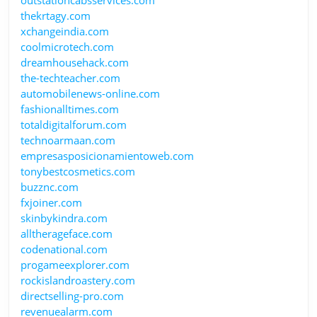
thekrtagy.com
xchangeindia.com
coolmicrotech.com
dreamhousehack.com
the-techteacher.com
automobilenews-online.com
fashionalltimes.com
totaldigitalforum.com
technoarmaan.com
empresasposicionamientoweb.com
tonybestcosmetics.com
buzznc.com
fxjoiner.com
skinbykindra.com
alltherageface.com
codenational.com
progameexplorer.com
rockislandroastery.com
directselling-pro.com
revenuealarm.com