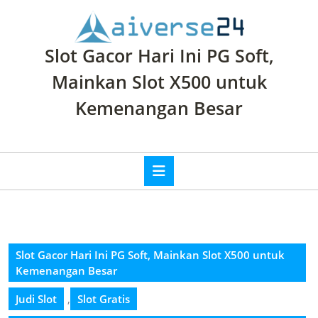
Skip
to
content
Slot Gacor Hari Ini PG Soft,
Skip
to
Mainkan Slot X500 untuk
content
Kemenangan Besar
Open
Button
Slot Gacor Hari Ini PG Soft, Mainkan Slot X500 untuk
Kemenangan Besar
Judi Slot
,
Slot Gratis