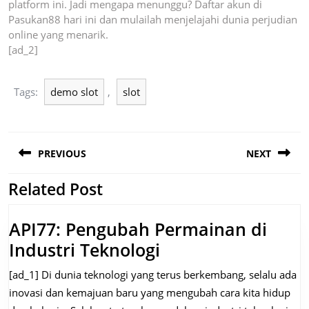
platform ini. Jadi mengapa menunggu? Daftar akun di
Pasukan88 hari ini dan mulailah menjelajahi dunia perjudian
online yang menarik.
[ad_2]
Tags:
demo slot
,
slot
Post
PREVIOUS
NEXT
navigation
Related Post
Previous
Next
post:
post:
API77: Pengubah Permainan di
API77:
Industri Teknologi
Pengubah
[ad_1] Di dunia teknologi yang terus berkembang, selalu ada
Permainan
inovasi dan kemajuan baru yang mengubah cara kita hidup