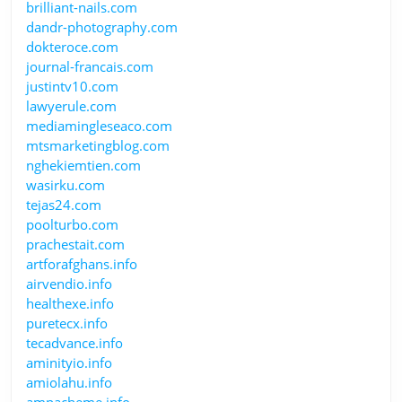
brilliant-nails.com
dandr-photography.com
dokteroce.com
journal-francais.com
justintv10.com
lawyerule.com
mediamingleseaco.com
mtsmarketingblog.com
nghekiemtien.com
wasirku.com
tejas24.com
poolturbo.com
prachestait.com
artforafghans.info
airvendio.info
healthexe.info
puretecx.info
tecadvance.info
aminityio.info
amiolahu.info
ampacheme.info