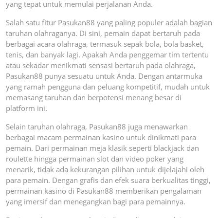
yang tepat untuk memulai perjalanan Anda.
Salah satu fitur Pasukan88 yang paling populer adalah bagian
taruhan olahraganya. Di sini, pemain dapat bertaruh pada
berbagai acara olahraga, termasuk sepak bola, bola basket,
tenis, dan banyak lagi. Apakah Anda penggemar tim tertentu
atau sekadar menikmati sensasi bertaruh pada olahraga,
Pasukan88 punya sesuatu untuk Anda. Dengan antarmuka
yang ramah pengguna dan peluang kompetitif, mudah untuk
memasang taruhan dan berpotensi menang besar di
platform ini.
Selain taruhan olahraga, Pasukan88 juga menawarkan
berbagai macam permainan kasino untuk dinikmati para
pemain. Dari permainan meja klasik seperti blackjack dan
roulette hingga permainan slot dan video poker yang
menarik, tidak ada kekurangan pilihan untuk dijelajahi oleh
para pemain. Dengan grafis dan efek suara berkualitas tinggi,
permainan kasino di Pasukan88 memberikan pengalaman
yang imersif dan menegangkan bagi para pemainnya.