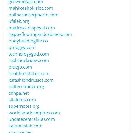
growmefast.com
mahkotahokislot.com
onlinecancerpharm.com
ufalek.org
mattress-disposal.com
happyflooringandcabinets.com
bodybuildinglife.co
qrdoggy.com
technologygud.com
realshocknews.com
pickgb.com
healthmistakes.com
ksfashiondresses.com
patterntrader.org
cnhpa.net
sitalotus.com
supernotes.org
worldsportsempires.com
updatecentral360.com
katamastah.com
zqscore.net