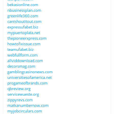
bekasionline.com
nbusinessplan.com
greenlife360.com
cantshoutitout.com
expressufabet.biz
mypuertoplata.net
thepioneerxpress.com
howtofixissue.com
teamufabet.biz
webfullform.com
allviddownload.com
decorsmag.com
gamblingcasinonews.com
universitiesofamerica.net
progameofbrands.com
qbreview.org
servicewueste.org
zippyrevs.com
matkanumbernow.com
myjobcirculars.com