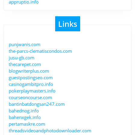
appruptio.info
Links
punjwanis.com
the-parcs-clematiscondos.com
jusu-gb.com
thecarepet.com
blogwriterplus.com
guestpostingseo.com
casinogambitpro.info
pokerplaymasters.info
courseoncourse.com
bantinbatdongsan247.com
bahednog.info
bahenxgek.info
pertamaskre.com
threadsvideoandphotodownloader.com