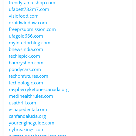
trendy-ama-shop.com
ufabett732m7.com
visiofood.com
droidwindow.com
freeprsubmission.com
ufagold666.com
myinteriorblog.com
bnewsindia.com
techiepick.com
bamzyshop.com
pondycars.com
techonfutures.com
techoologic.com
raspberryketonescanada.org
medihealthrules.com
usathrill.com
vshapedental.com
canfandalucia.org
yourengineguide.com
nybreakings.com
outstationcabsservices.com