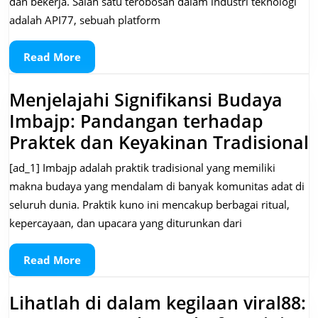
di
dan bekerja. Salah satu terobosan dalam industri teknologi
Industri
adalah API77, sebuah platform
Teknologi
Read
Read More
More
Menjelajahi Signifikansi Budaya
Imbajp: Pandangan terhadap
M
Praktek dan Keyakinan Tradisional
S
[ad_1] Imbajp adalah praktik tradisional yang memiliki
makna budaya yang mendalam di banyak komunitas adat di
I
seluruh dunia. Praktik kuno ini mencakup berbagai ritual,
kepercayaan, dan upacara yang diturunkan dari
Read
Read More
P
More
Lihatlah di dalam kegilaan viral88:
K