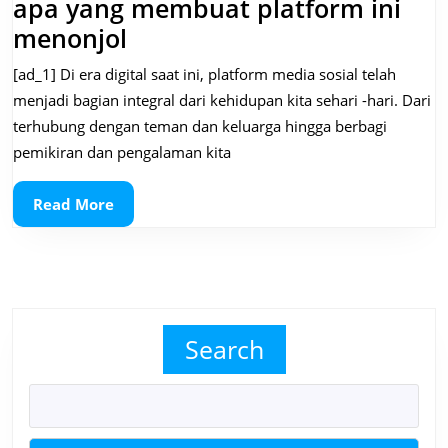
apa yang membuat platform ini
T
Lihatlah
menonjol
di
[ad_1] Di era digital saat ini, platform media sosial telah
dalam
menjadi bagian integral dari kehidupan kita sehari -hari. Dari
kegilaan
terhubung dengan teman dan keluarga hingga berbagi
viral88:
pemikiran dan pengalaman kita
apa
Read
Read More
yang
More
membuat
platform
ini
menonjol
Search