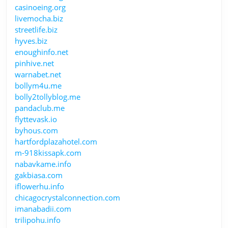
casinoeing.org
livemocha.biz
streetlife.biz
hyves.biz
enoughinfo.net
pinhive.net
warnabet.net
bollym4u.me
bolly2tollyblog.me
pandaclub.me
flyttevask.io
byhous.com
hartfordplazahotel.com
m-918kissapk.com
nabavkame.info
gakbiasa.com
iflowerhu.info
chicagocrystalconnection.com
imanabadii.com
trilipohu.info