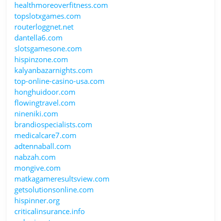
healthmoreoverfitness.com
topslotxgames.com
routerloggnet.net
dantella6.com
slotsgamesone.com
hispinzone.com
kalyanbazarnights.com
top-online-casino-usa.com
honghuidoor.com
flowingtravel.com
nineniki.com
brandiospecialists.com
medicalcare7.com
adtennaball.com
nabzah.com
mongive.com
matkagameresultsview.com
getsolutionsonline.com
hispinner.org
criticalinsurance.info