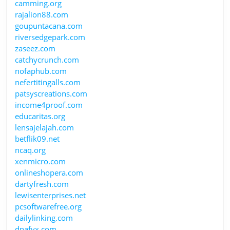
camming.org
rajalion88.com
goupuntacana.com
riversedgepark.com
zaseez.com
catchycrunch.com
nofaphub.com
nefertitingalls.com
patsyscreations.com
income4proof.com
educaritas.org
lensajelajah.com
betflik09.net
ncaq.org
xenmicro.com
onlineshopera.com
dartyfresh.com
lewisenterprises.net
pcsoftwarefree.org
dailylinking.com
dnafyx.com