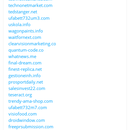
technonetmarket.com
tedstanger.net
ufabett732um3.com
uskola.info
wagonpaints.info
waitfornext.com
clearvisionmarketing.co
quantum-code.co
whatnews.me
final-dream.com
finest-replica.net
gestioneinh.info
prosportdaily.net
salesinvest22.com
teseract.org
trendy-ama-shop.com
ufabett732m7.com
visiofood.com
droidwindow.com
freeprsubmission.com