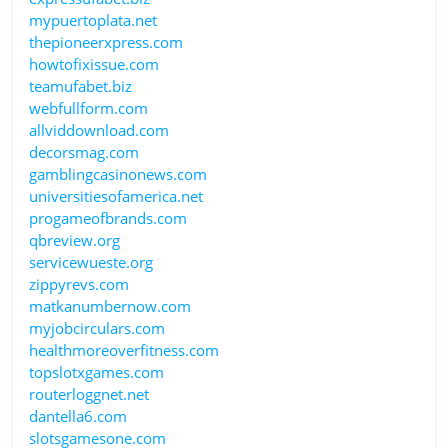
mypuertoplata.net
thepioneerxpress.com
howtofixissue.com
teamufabet.biz
webfullform.com
allviddownload.com
decorsmag.com
gamblingcasinonews.com
universitiesofamerica.net
progameofbrands.com
qbreview.org
servicewueste.org
zippyrevs.com
matkanumbernow.com
myjobcirculars.com
healthmoreoverfitness.com
topslotxgames.com
routerloggnet.net
dantella6.com
slotsgamesone.com