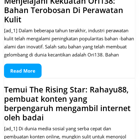
Menjelajahi Kekuatan Ori138:
Menarik
Bahan Terobosan Di Perawatan
Menjelajahi
Kulit
Kekuatan
[ad_1] Dalam beberapa tahun terakhir, industri perawatan
Ori138:
kulit telah mengalami peningkatan popularitas bahan -bahan
Bahan
alami dan inovatif. Salah satu bahan yang telah membuat
Terobosan
gelombang di dunia kecantikan adalah Ori138. Bahan
Di
Read
Read More
Perawatan
More
Kulit
Temui The Rising Star: Rahayu88,
pembuat konten yang
berpengaruh mengambil internet
Temui
oleh badai
The
[ad_1] Di dunia media sosial yang serba cepat dan
Rising
pembuatan konten online, mungkin sulit untuk menonjol