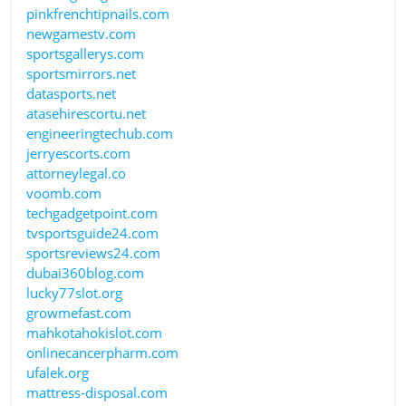
pinkfrenchtipnails.com
newgamestv.com
sportsgallerys.com
sportsmirrors.net
datasports.net
atasehirescortu.net
engineeringtechub.com
jerryescorts.com
attorneylegal.co
voomb.com
techgadgetpoint.com
tvsportsguide24.com
sportsreviews24.com
dubai360blog.com
lucky77slot.org
growmefast.com
mahkotahokislot.com
onlinecancerpharm.com
ufalek.org
mattress-disposal.com