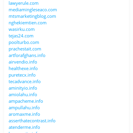
lawyerule.com
mediamingleseaco.com
mtsmarketingblog.com
nghekiemtien.com
wasirku.com
tejas24.com
poolturbo.com
prachestait.com
artforafghans.info
airvendio.info
healthexe.info
puretecx.info
tecadvance.info
aminityio.info
amiolahu.info
ampacheme.info
ampullahu.info
aromaxme.info
asserthatecontrast.info
atenderme.info