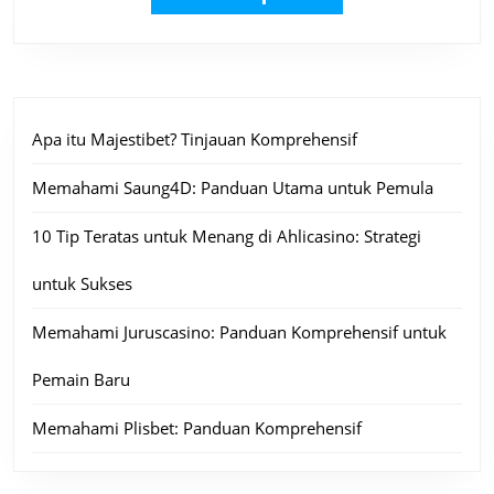
Apa itu Majestibet? Tinjauan Komprehensif
Memahami Saung4D: Panduan Utama untuk Pemula
10 Tip Teratas untuk Menang di Ahlicasino: Strategi
untuk Sukses
Memahami Juruscasino: Panduan Komprehensif untuk
Pemain Baru
Memahami Plisbet: Panduan Komprehensif