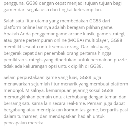
pengguna, GG88 dengan cepat menjadi tujuan tujuan bagi
gamer dari segala usia dan tingkat keterampilan.
Salah satu fitur utama yang membedakan GG88 dari
platform online lainnya adalah beragam pilihan game.
Apakah Anda penggemar game arcade klasik, game strategi,
atau game pertempuran online (MOBA) multiplayer, GG88
memiliki sesuatu untuk semua orang. Dari aksi yang
bergerak cepat dari penembak orang pertama hingga
pemikiran strategis yang diperlukan untuk permainan puzzle,
tidak ada kekurangan opsi untuk dipilih di GG88.
Selain perpustakaan game yang luas, GG88 juga
menawarkan sejumlah fitur menarik yang membuat platform
menonjol. Misalnya, kemampuan jejaring sosial GG88
memungkinkan pemain untuk terhubung dengan teman dan
bersaing satu sama lain secara real-time. Pemain juga dapat
bergabung atau menciptakan komunitas game, berpartisipasi
dalam turnamen, dan mendapatkan hadiah untuk
pencapaian mereka.