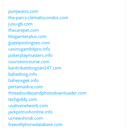
punjwanis.com
the-parcs-clematiscondos.com
jusu-gb.com
thecarepet.com
blogwriterplus.com
guestpostingseo.com
casinogambitpro.info
pokerplaymasters.info
courseoncourse.com
bantinbatdongsan247.com
bahednog.info
bahenxgek.info
pertamaskre.com
threadsvideoandphotodownloader.com
techgiddy.com
usalivenetwork.com
jackpotrushonline.info
ucnewshindi.com
freecellphonedatabase.com