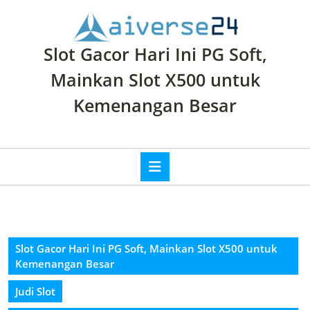
Skip
to
content
Slot Gacor Hari Ini PG Soft,
Skip
to
Mainkan Slot X500 untuk
content
Kemenangan Besar
Open
Button
Slot Gacor Hari Ini PG Soft, Mainkan Slot X500 untuk
Kemenangan Besar
Judi Slot