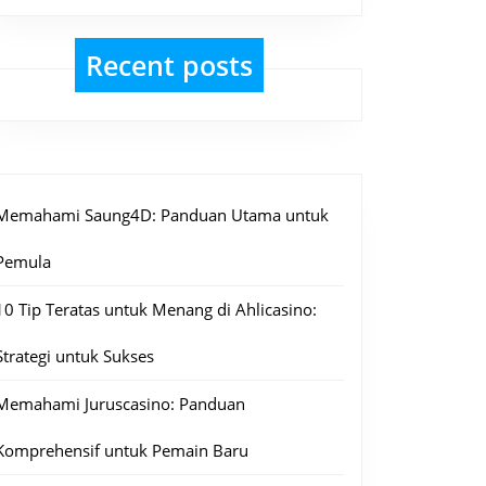
Recent posts
Memahami Saung4D: Panduan Utama untuk
Pemula
10 Tip Teratas untuk Menang di Ahlicasino:
Strategi untuk Sukses
Memahami Juruscasino: Panduan
Komprehensif untuk Pemain Baru