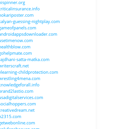
hispinner.org
criticalinsurance.info
nokariposter.com
kalyan-guessing-nightplay.com
gameofpanels.com
androidappsdownloader.com
usetimenow.com
healthblow.com
gohelpmate.com
rajdhani-satta-matka.com
writerscraft.net
elearning-childprotection.com
wrestling4mena.com
knowledgeforall.info
brand2lastio.com
usadigitalservices.com
socialhoppers.com
creativedream.net
n2315.com
getwebonline.com