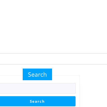
Search
Search