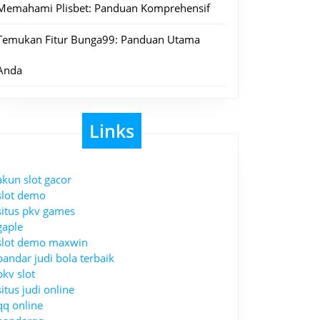
Memahami Plisbet: Panduan Komprehensif
Temukan Fitur Bunga99: Panduan Utama
Anda
Links
akun slot gacor
slot demo
situs pkv games
gaple
slot demo maxwin
bandar judi bola terbaik
pkv slot
situs judi online
qq online