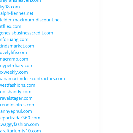
onlyfansheaven.com
lky08.com
ralph-fiennes.net
fielder-maximum-discount.net
fitfllex.com
genesisbusinesscredit.com
inforuang.com
kindsmarket.com
luvelylife.com
macramb.com
mypet-diary.com
oxweekly.com
panamacitydeckcontractors.com
westfashions.com
toolshandy.com
travelstager.com
trendinspires.com
rannyephul.com
reportradar360.com
swaggyfashion.com
taraftariumtv10.com