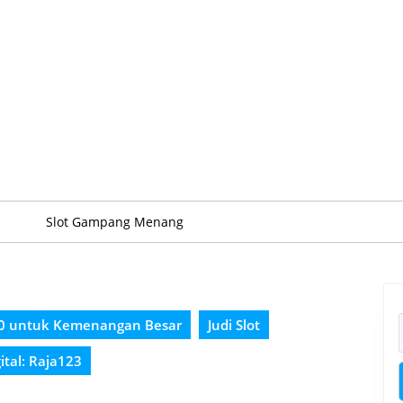
Slot Gampang Menang
X500 untuk Kemenangan Besar
Judi Slot
ital: Raja123