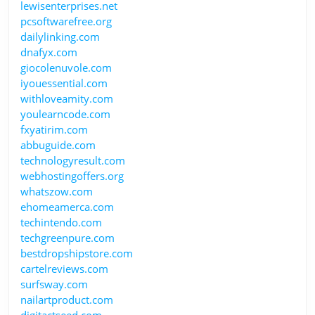
lewisenterprises.net
pcsoftwarefree.org
dailylinking.com
dnafyx.com
giocolenuvole.com
iyouessential.com
withloveamity.com
youlearncode.com
fxyatirim.com
abbuguide.com
technologyresult.com
webhostingoffers.org
whatszow.com
ehomeamerca.com
techintendo.com
techgreenpure.com
bestdropshipstore.com
cartelreviews.com
surfsway.com
nailartproduct.com
digitactseed.com