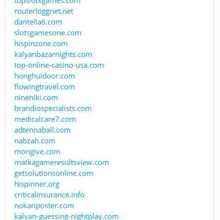
routerloggnet.net
dantella6.com
slotsgamesone.com
hispinzone.com
kalyanbazarnights.com
top-online-casino-usa.com
honghuidoor.com
flowingtravel.com
nineniki.com
brandiospecialists.com
medicalcare7.com
adtennaball.com
nabzah.com
mongive.com
matkagameresultsview.com
getsolutionsonline.com
hispinner.org
criticalinsurance.info
nokariposter.com
kalyan-guessing-nightplay.com