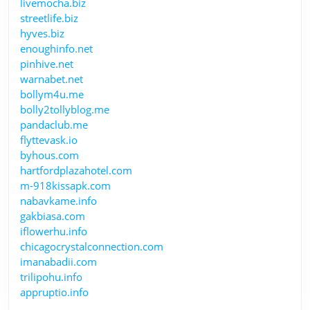
livemocha.biz
streetlife.biz
hyves.biz
enoughinfo.net
pinhive.net
warnabet.net
bollym4u.me
bolly2tollyblog.me
pandaclub.me
flyttevask.io
byhous.com
hartfordplazahotel.com
m-918kissapk.com
nabavkame.info
gakbiasa.com
iflowerhu.info
chicagocrystalconnection.com
imanabadii.com
trilipohu.info
appruptio.info