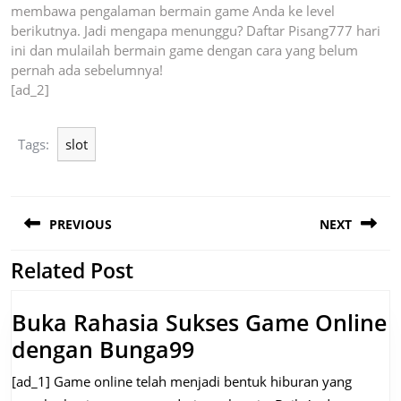
membawa pengalaman bermain game Anda ke level
berikutnya. Jadi mengapa menunggu? Daftar Pisang777 hari
ini dan mulailah bermain game dengan cara yang belum
pernah ada sebelumnya!
[ad_2]
Tags:
slot
Post
PREVIOUS
NEXT
navigation
Related Post
Previous
Next
post:
post:
Buka Rahasia Sukses Game Online
Buka
dengan Bunga99
Rahasia
[ad_1] Game online telah menjadi bentuk hiburan yang