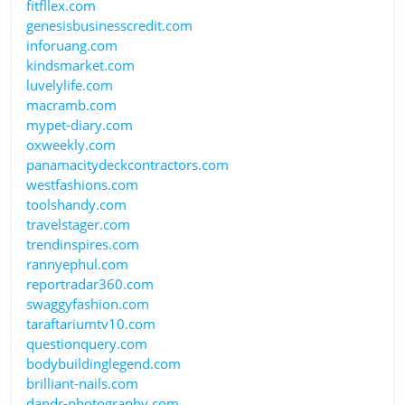
fitfllex.com
genesisbusinesscredit.com
inforuang.com
kindsmarket.com
luvelylife.com
macramb.com
mypet-diary.com
oxweekly.com
panamacitydeckcontractors.com
westfashions.com
toolshandy.com
travelstager.com
trendinspires.com
rannyephul.com
reportradar360.com
swaggyfashion.com
taraftariumtv10.com
questionquery.com
bodybuildinglegend.com
brilliant-nails.com
dandr-photography.com