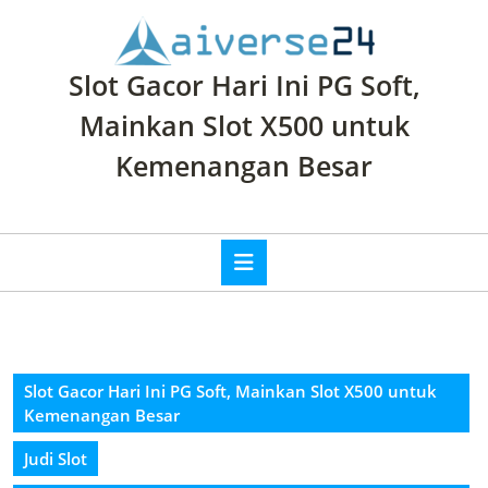
Skip
to
content
Slot Gacor Hari Ini PG Soft,
Skip
to
Mainkan Slot X500 untuk
content
Kemenangan Besar
Open
Button
Slot Gacor Hari Ini PG Soft, Mainkan Slot X500 untuk
Kemenangan Besar
Judi Slot