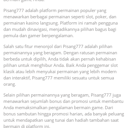
Pisang777 adalah platform permainan populer yang
menawarkan berbagai permainan seperti slot, poker, dan
permainan kasino langsung. Platform ini ramah pengguna
dan mudah dinavigasi, menjadikannya pilihan bagus bagi
pemula dan gamer berpengalaman.
Salah satu fitur menonjol dari Pisang777 adalah pilihan
permainannya yang beragam. Dengan ratusan permainan
berbeda untuk dipilih, Anda tidak akan pernah kehabisan
pilihan untuk menghibur Anda. Baik Anda penggemar slot
klasik atau lebih menyukai permainan yang lebih modern
dan interaktif, Pisang777 memiliki sesuatu untuk semua
orang.
Selain pilihan permainannya yang beragam, Pisang777 juga
menawarkan sejumlah bonus dan promosi untuk membantu
Anda memaksimalkan pengalaman bermain game. Dari
bonus sambutan hingga promosi harian, ada banyak peluang
untuk mendapatkan uang tunai dan hadiah tambahan saat
bermain di platform ini.