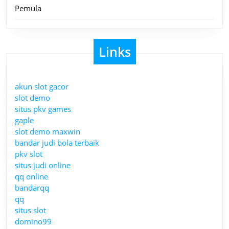
Pemula
Links
akun slot gacor
slot demo
situs pkv games
gaple
slot demo maxwin
bandar judi bola terbaik
pkv slot
situs judi online
qq online
bandarqq
qq
situs slot
domino99