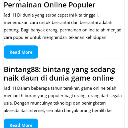
Menjelaj
Permainan Online Populer
Dunia
[ad_1] Di dunia yang serba cepat ini kita tinggali,
Omo777
menemukan cara untuk bersantai dan bersantai adalah
yang
penting. Bagi banyak orang, permainan online telah menjadi
Menyeba
cara populer untuk menghindari tekanan kehidupan
Ulasan
Read
Read More
Platform
More
Permain
Bintang88: bintang yang sedang
Online
Bin
naik daun di dunia game online
Populer
bin
[ad_1] Dalam beberapa tahun terakhir, game online telah
yan
menjadi hiburan yang populer bagi orang -orang dari segala
sed
usia. Dengan munculnya teknologi dan peningkatan
nai
aksesibilitas internet, semakin banyak orang beralih ke
dau
Read
Read More