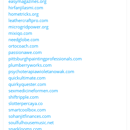
easymagazines.org
hirfanjilasmi.com
hometricks.org
leathercraftpro.com
microgridpower.org
mixiqo.com
needglobe.com
ortocoach.com
passionawe.com
pittsburghpaintingprofessionals.com
plumberryworks.com
psychoterapiawioletanowak.com
quickultimate.com
quirkyquester.com
sexmedicineformen.com
shiftripple.com
slotterpercaya.co
smartcoolbox.com
sohanjitfinances.com
soulfulhousemusic.net
sparklooms.com