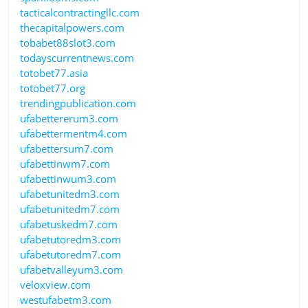
tacticalcontractingllc.com
thecapitalpowers.com
tobabet88slot3.com
todayscurrentnews.com
totobet77.asia
totobet77.org
trendingpublication.com
ufabettererum3.com
ufabettermentm4.com
ufabettersum7.com
ufabettinwm7.com
ufabettinwum3.com
ufabetunitedm3.com
ufabetunitedm7.com
ufabetuskedm7.com
ufabetutoredm3.com
ufabetutoredm7.com
ufabetvalleyum3.com
veloxview.com
westufabetm3.com