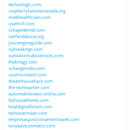
techoologic.com
raspberryketonescanada.org
medihealthrules.com
usathrill.com
vshapedental.com
canfandalucia.org
yourengineguide.com
nybreakings.com
outstationcabsservices.com
thekrtagy.com
xchangeindia.com
coolmicrotech.com
dreamhousehack.com
the-techteacher.com
automobilenews-online.com
fashionalltimes.com
totaldigitalforum.com
technoarmaan.com
empresasposicionamientoweb.com
tonybestcosmetics.com