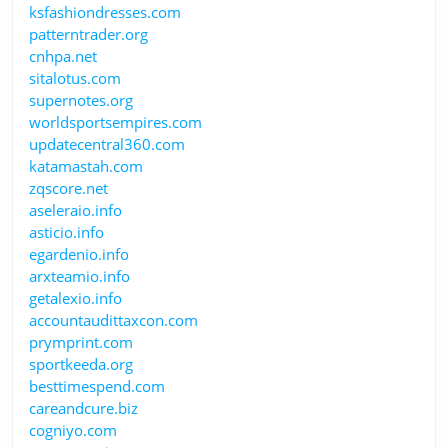
ksfashiondresses.com
patterntrader.org
cnhpa.net
sitalotus.com
supernotes.org
worldsportsempires.com
updatecentral360.com
katamastah.com
zqscore.net
aseleraio.info
asticio.info
egardenio.info
arxteamio.info
getalexio.info
accountaudittaxcon.com
prymprint.com
sportkeeda.org
besttimespend.com
careandcure.biz
cogniyo.com