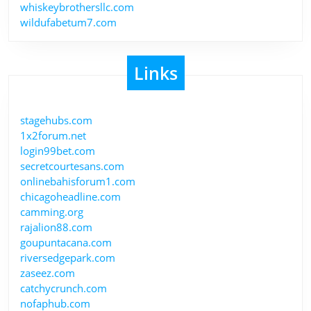
whiskeybrothersllc.com
wildufabetum7.com
Links
stagehubs.com
1x2forum.net
login99bet.com
secretcourtesans.com
onlinebahisforum1.com
chicagoheadline.com
camming.org
rajalion88.com
goupuntacana.com
riversedgepark.com
zaseez.com
catchycrunch.com
nofaphub.com