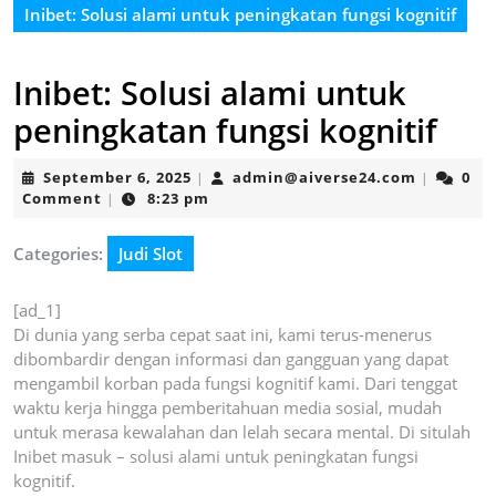
Inibet: Solusi alami untuk peningkatan fungsi kognitif
Inibet: Solusi alami untuk
peningkatan fungsi kognitif
September
admin@ai
September 6, 2025
admin@aiverse24.com
0
|
|
6,
Comment
8:23 pm
|
2025
Categories:
Judi Slot
[ad_1]
Di dunia yang serba cepat saat ini, kami terus-menerus
dibombardir dengan informasi dan gangguan yang dapat
mengambil korban pada fungsi kognitif kami. Dari tenggat
waktu kerja hingga pemberitahuan media sosial, mudah
untuk merasa kewalahan dan lelah secara mental. Di situlah
Inibet masuk – solusi alami untuk peningkatan fungsi
kognitif.