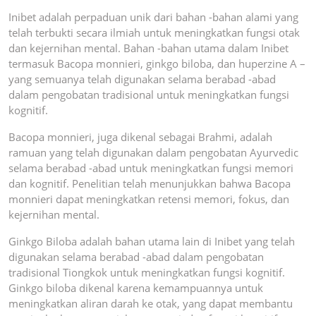
Inibet adalah perpaduan unik dari bahan -bahan alami yang
telah terbukti secara ilmiah untuk meningkatkan fungsi otak
dan kejernihan mental. Bahan -bahan utama dalam Inibet
termasuk Bacopa monnieri, ginkgo biloba, dan huperzine A –
yang semuanya telah digunakan selama berabad -abad
dalam pengobatan tradisional untuk meningkatkan fungsi
kognitif.
Bacopa monnieri, juga dikenal sebagai Brahmi, adalah
ramuan yang telah digunakan dalam pengobatan Ayurvedic
selama berabad -abad untuk meningkatkan fungsi memori
dan kognitif. Penelitian telah menunjukkan bahwa Bacopa
monnieri dapat meningkatkan retensi memori, fokus, dan
kejernihan mental.
Ginkgo Biloba adalah bahan utama lain di Inibet yang telah
digunakan selama berabad -abad dalam pengobatan
tradisional Tiongkok untuk meningkatkan fungsi kognitif.
Ginkgo biloba dikenal karena kemampuannya untuk
meningkatkan aliran darah ke otak, yang dapat membantu