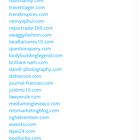
toolshandy.com
travelstager.com
trendinspires.com
rannyephul.com
reportradar360.com
swaggyfashion.com
taraftariumtv10.com
questionquery.com
bodybuildinglegend.com
brilliant-nails.com
dandr-photography.com
dokteroce.com
journal-francais.com
justintv10.com
lawyerule.com
mediamingleseaco.com
mtsmarketingblog.com
nghekiemtien.com
wasirku.com
tejas24.com
poolturbo.com