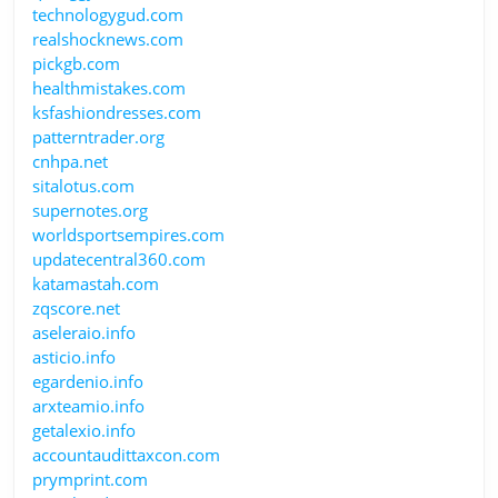
technologygud.com
realshocknews.com
pickgb.com
healthmistakes.com
ksfashiondresses.com
patterntrader.org
cnhpa.net
sitalotus.com
supernotes.org
worldsportsempires.com
updatecentral360.com
katamastah.com
zqscore.net
aseleraio.info
asticio.info
egardenio.info
arxteamio.info
getalexio.info
accountaudittaxcon.com
prymprint.com