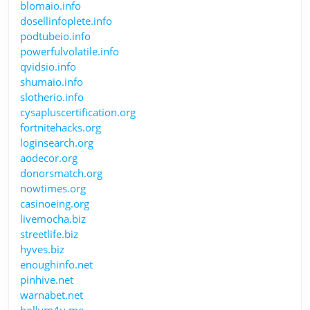
blomaio.info
dosellinfoplete.info
podtubeio.info
powerfulvolatile.info
qvidsio.info
shumaio.info
slotherio.info
cysapluscertification.org
fortnitehacks.org
loginsearch.org
aodecor.org
donorsmatch.org
nowtimes.org
casinoeing.org
livemocha.biz
streetlife.biz
hyves.biz
enoughinfo.net
pinhive.net
warnabet.net
bollym4u.me