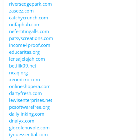
riversedgepark.com
zaseez.com
catchycrunch.com
nofaphub.com
nefertitingalls.com
patsyscreations.com
income4proof.com
educaritas.org
lensajelajah.com
betflik09.net
ncaq.org
xenmicro.com
onlineshopera.com
dartyfresh.com
lewisenterprises.net
pcsoftwarefree.org
dailylinking.com
dnafyx.com
giocolenuvole.com
iyouessential.com