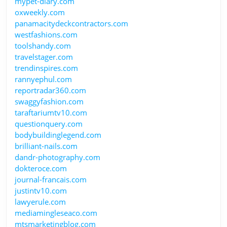
mypet-diary.com
oxweekly.com
panamacitydeckcontractors.com
westfashions.com
toolshandy.com
travelstager.com
trendinspires.com
rannyephul.com
reportradar360.com
swaggyfashion.com
taraftariumtv10.com
questionquery.com
bodybuildinglegend.com
brilliant-nails.com
dandr-photography.com
dokteroce.com
journal-francais.com
justintv10.com
lawyerule.com
mediamingleseaco.com
mtsmarketingblog.com