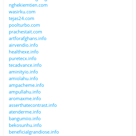
nghekiemtien.com
wasirku.com
tejas24.com
poolturbo.com
prachestait.com
artforafghans.info
airvendio.info
healthexe.info
puretecx.info
tecadvance.info
aminityio.info
amiolahu.info
ampacheme.info
ampullahu.info
aromaxme.info
asserthatecontrast.info
atenderme.info
bangumiio.info
bekosunhu.info
beneficialgrandiose.info