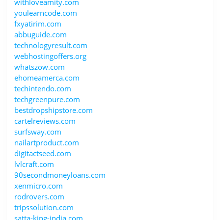
withloveamity.com
youlearncode.com
fxyatirim.com
abbuguide.com
technologyresult.com
webhostingoffers.org
whatszow.com
ehomeamerca.com
techintendo.com
techgreenpure.com
bestdropshipstore.com
cartelreviews.com
surfsway.com
nailartproduct.com
digitactseed.com
lvlcraft.com
90secondmoneyloans.com
xenmicro.com
rodrovers.com
tripssolution.com
satta-king-india.com