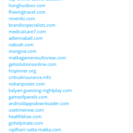
honghuidoor.com
flowingtravel.com
nineniki.com
brandiospecialists.com
medicalcare7.com
adtennaball.com
nabzah.com
mongive.com
matkagameresultsview.com
getsolutionsonline.com
hispinner.org
criticalinsurance.info
nokariposter.com
kalyan-guessing-nightplay.com
gameofpanels.com
androidappsdownloader.com
usetimenow.com
healthblow.com
gohelpmate.com
rajdhani-satta-matka.com