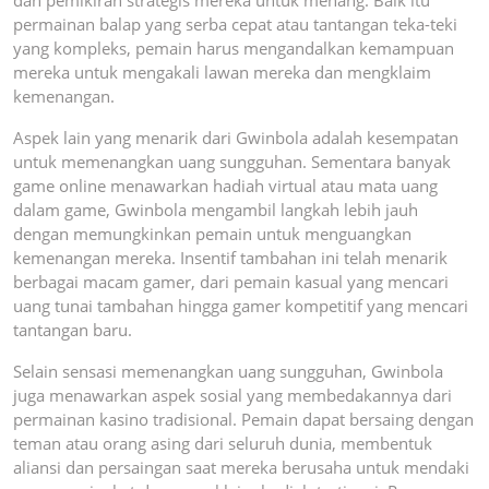
dan pemikiran strategis mereka untuk menang. Baik itu
permainan balap yang serba cepat atau tantangan teka-teki
yang kompleks, pemain harus mengandalkan kemampuan
mereka untuk mengakali lawan mereka dan mengklaim
kemenangan.
Aspek lain yang menarik dari Gwinbola adalah kesempatan
untuk memenangkan uang sungguhan. Sementara banyak
game online menawarkan hadiah virtual atau mata uang
dalam game, Gwinbola mengambil langkah lebih jauh
dengan memungkinkan pemain untuk menguangkan
kemenangan mereka. Insentif tambahan ini telah menarik
berbagai macam gamer, dari pemain kasual yang mencari
uang tunai tambahan hingga gamer kompetitif yang mencari
tantangan baru.
Selain sensasi memenangkan uang sungguhan, Gwinbola
juga menawarkan aspek sosial yang membedakannya dari
permainan kasino tradisional. Pemain dapat bersaing dengan
teman atau orang asing dari seluruh dunia, membentuk
aliansi dan persaingan saat mereka berusaha untuk mendaki