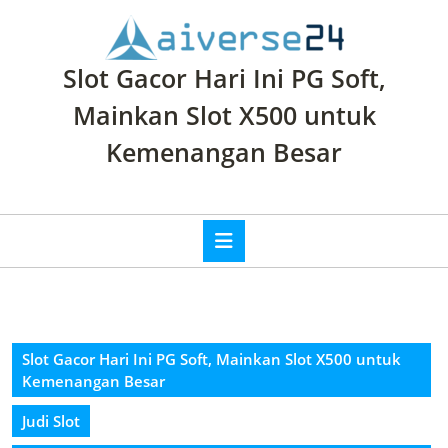
Skip
to
content
Slot Gacor Hari Ini PG Soft,
Skip
to
Mainkan Slot X500 untuk
content
Kemenangan Besar
Open
Button
Slot Gacor Hari Ini PG Soft, Mainkan Slot X500 untuk
Kemenangan Besar
Judi Slot