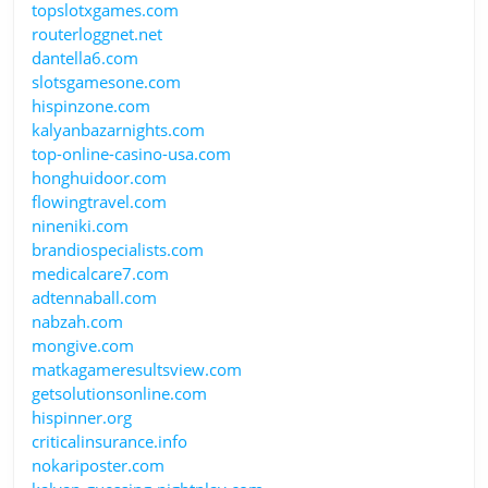
topslotxgames.com
routerloggnet.net
dantella6.com
slotsgamesone.com
hispinzone.com
kalyanbazarnights.com
top-online-casino-usa.com
honghuidoor.com
flowingtravel.com
nineniki.com
brandiospecialists.com
medicalcare7.com
adtennaball.com
nabzah.com
mongive.com
matkagameresultsview.com
getsolutionsonline.com
hispinner.org
criticalinsurance.info
nokariposter.com