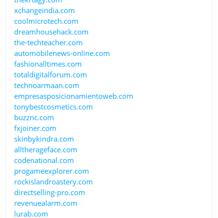
xchangeindia.com
coolmicrotech.com
dreamhousehack.com
the-techteacher.com
automobilenews-online.com
fashionalltimes.com
totaldigitalforum.com
technoarmaan.com
empresasposicionamientoweb.com
tonybestcosmetics.com
buzznc.com
fxjoiner.com
skinbykindra.com
alltherageface.com
codenational.com
progameexplorer.com
rockislandroastery.com
directselling-pro.com
revenuealarm.com
lurab.com