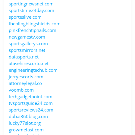
sportingnewsnet.com
sportstime24day.com
sporteslive.com
theblingblingshields.com
pinkfrenchtipnails.com
newgamestv.com
sportsgallerys.com
sportsmirrors.net
datasports.net
atasehirescortu.net
engineeringtechub.com
jerryescorts.com
attorneylegal.co
voomb.com
techgadgetpoint.com
tvsportsguide24.com
sportsreviews24.com
dubai360blog.com
lucky77slot.org
growmefast.com