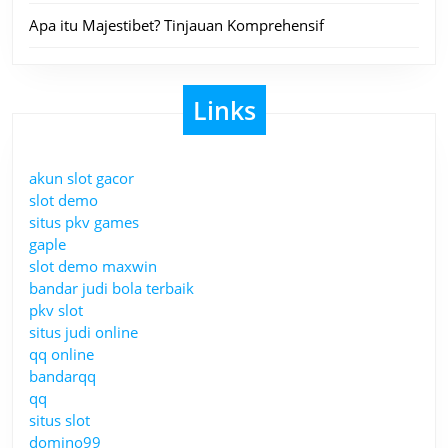
Apa itu Majestibet? Tinjauan Komprehensif
Links
akun slot gacor
slot demo
situs pkv games
gaple
slot demo maxwin
bandar judi bola terbaik
pkv slot
situs judi online
qq online
bandarqq
qq
situs slot
domino99