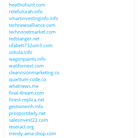
healthohunt.com
retefuturah.info
smartinvestinginfo.info
technewsalliance.com
technonetmarket.com
tedstanger.net
ufabett732um3.com
uskola.info
wagonpaints.info
waitfornext.com
clearvisionmarketing.co
quantum-code.co
whatnews.me
final-dream.com
finest-replica.net
gestioneinh.info
prosportdaily.net
salesinvest22.com
teseract.org
trendy-ama-shop.com