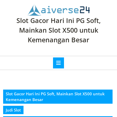
Skip
to
content
Slot Gacor Hari Ini PG Soft,
Skip
to
Mainkan Slot X500 untuk
content
Kemenangan Besar
Open
Button
Slot Gacor Hari Ini PG Soft, Mainkan Slot X500 untuk
Kemenangan Besar
Judi Slot