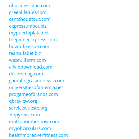
nbusinessplan.com
greenlife360.com
cantshoutitout.com
expressufabet.biz
mypuertoplata.net
thepioneerxpress.com
howtofixissue.com
teamufabet.biz
webfullform.com
allviddownload.com
decorsmag.com
gamblingcasinonews.com
universitiesofamerica.net
progameofbrands.com
qbreview.org
servicewueste.org
zippyrevs.com
matkanumbernow.com
myjobcirculars.com
healthmoreoverfitness.com