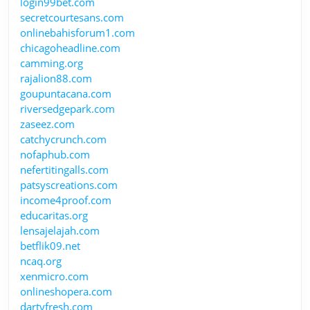
login99bet.com
secretcourtesans.com
onlinebahisforum1.com
chicagoheadline.com
camming.org
rajalion88.com
goupuntacana.com
riversedgepark.com
zaseez.com
catchycrunch.com
nofaphub.com
nefertitingalls.com
patsyscreations.com
income4proof.com
educaritas.org
lensajelajah.com
betflik09.net
ncaq.org
xenmicro.com
onlineshopera.com
dartyfresh.com