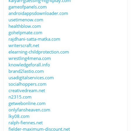
kalyan-guessing-nightplay.com
gameofpanels.com
androidappsdownloader.com
usetimenow.com
healthblow.com
gohelpmate.com
rajdhani-satta-matka.com
writerscraft.net
elearning-childprotection.com
wrestling4mena.com
knowledgeforall.info
brand2lastio.com
usadigitalservices.com
socialhoppers.com
creativedream.net
n2315.com
getwebonline.com
onlyfansheaven.com
lky08.com
ralph-fiennes.net
fielder-maximum-discount.net