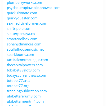
plumberryworks.com
psychoterapiawioletanowak.com
quickultimate.com
quirkyquester.com
sexmedicineformen.com
shiftripple.com
slotterpercaya.co
smartcoolbox.com
sohanjitfinances.com
soulfulhousemusic.net
sparklooms.com
tacticalcontractingllc.com
thecapitalpowers.com
tobabet88slot3.com
todayscurrentnews.com
totobet77.asia
totobet77.org
trendingpublication.com
ufabettererum3.com
ufabettermentm4.com