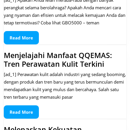
Latihan
perangkat selama berolahraga? Apakah Anda mencari cara
Terbaik
yang nyaman dan efisien untuk melacak kemajuan Anda dan
tetap termotivasi? Coba lihat GBO5000 – teman
Read
Read More
More
Menjelajahi Manfaat QQEMAS:
Menjela
Tren Perawatan Kulit Terkini
Manfaa
[ad_1] Perawatan kulit adalah industri yang sedang booming,
QQEMA
dengan produk dan tren baru yang terus bermunculan demi
Tren
mendapatkan kulit yang mulus dan bercahaya. Salah satu
Perawa
tren terbaru yang memasuki pasar
Kulit
Read
Read More
Terkini
More
Melepaskan Kekuatan