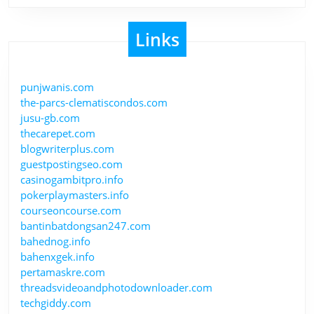
Links
punjwanis.com
the-parcs-clematiscondos.com
jusu-gb.com
thecarepet.com
blogwriterplus.com
guestpostingseo.com
casinogambitpro.info
pokerplaymasters.info
courseoncourse.com
bantinbatdongsan247.com
bahednog.info
bahenxgek.info
pertamaskre.com
threadsvideoandphotodownloader.com
techgiddy.com