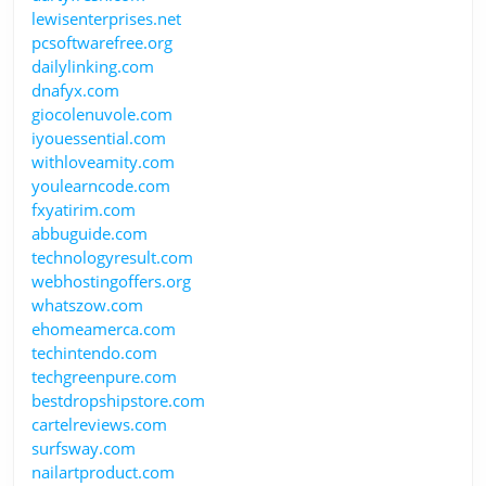
lewisenterprises.net
pcsoftwarefree.org
dailylinking.com
dnafyx.com
giocolenuvole.com
iyouessential.com
withloveamity.com
youlearncode.com
fxyatirim.com
abbuguide.com
technologyresult.com
webhostingoffers.org
whatszow.com
ehomeamerca.com
techintendo.com
techgreenpure.com
bestdropshipstore.com
cartelreviews.com
surfsway.com
nailartproduct.com