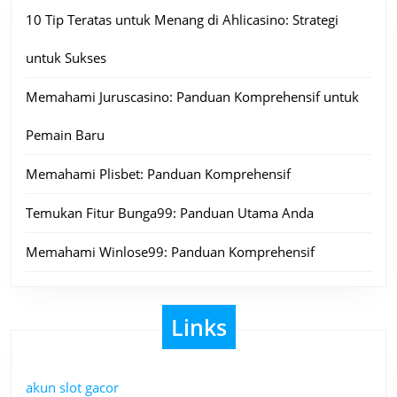
10 Tip Teratas untuk Menang di Ahlicasino: Strategi
untuk Sukses
Memahami Juruscasino: Panduan Komprehensif untuk
Pemain Baru
Memahami Plisbet: Panduan Komprehensif
Temukan Fitur Bunga99: Panduan Utama Anda
Memahami Winlose99: Panduan Komprehensif
Links
akun slot gacor