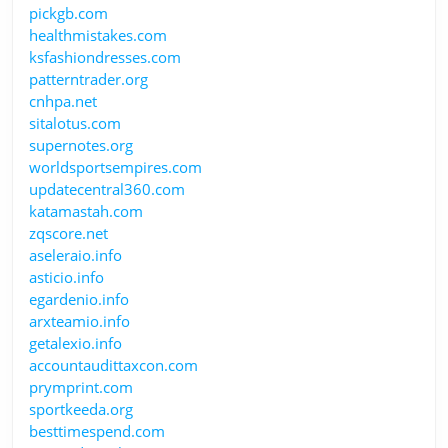
pickgb.com
healthmistakes.com
ksfashiondresses.com
patterntrader.org
cnhpa.net
sitalotus.com
supernotes.org
worldsportsempires.com
updatecentral360.com
katamastah.com
zqscore.net
aseleraio.info
asticio.info
egardenio.info
arxteamio.info
getalexio.info
accountaudittaxcon.com
prymprint.com
sportkeeda.org
besttimespend.com