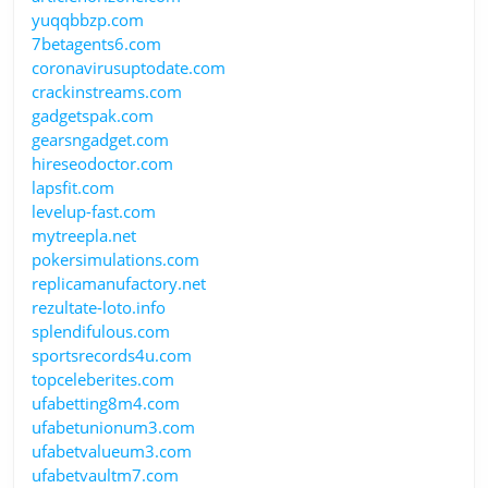
yuqqbbzp.com
7betagents6.com
coronavirusuptodate.com
crackinstreams.com
gadgetspak.com
gearsngadget.com
hireseodoctor.com
lapsfit.com
levelup-fast.com
mytreepla.net
pokersimulations.com
replicamanufactory.net
rezultate-loto.info
splendifulous.com
sportsrecords4u.com
topceleberites.com
ufabetting8m4.com
ufabetunionum3.com
ufabetvalueum3.com
ufabetvaultm7.com