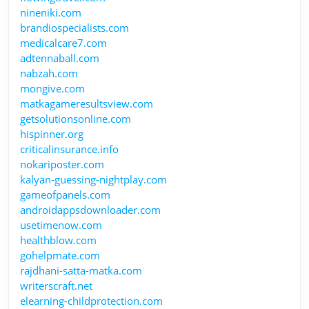
nineniki.com
brandiospecialists.com
medicalcare7.com
adtennaball.com
nabzah.com
mongive.com
matkagameresultsview.com
getsolutionsonline.com
hispinner.org
criticalinsurance.info
nokariposter.com
kalyan-guessing-nightplay.com
gameofpanels.com
androidappsdownloader.com
usetimenow.com
healthblow.com
gohelpmate.com
rajdhani-satta-matka.com
writerscraft.net
elearning-childprotection.com