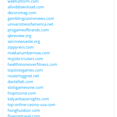
webfullform.com
allviddownload.com
decorsmag.com
gamblingcasinonews.com
universitiesofamerica.net
progameofbrands.com
qbreview.org
servicewueste.org
zippyrevs.com
matkanumbernow.com
myjobcirculars.com
healthmoreoverfitness.com
topslotxgames.com
routerloggnet.net
dantella6.com
slotsgamesone.com
hispinzone.com
kalyanbazarnights.com
top-online-casino-usa.com
honghuidoor.com
flowingtravel.com