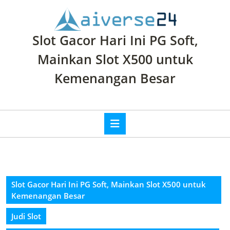
Skip
to
content
Slot Gacor Hari Ini PG Soft,
Skip
to
Mainkan Slot X500 untuk
content
Kemenangan Besar
Open
Button
Slot Gacor Hari Ini PG Soft, Mainkan Slot X500 untuk
Kemenangan Besar
Judi Slot