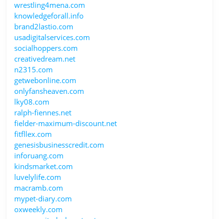
wrestling4mena.com
knowledgeforall.info
brand2lastio.com
usadigitalservices.com
socialhoppers.com
creativedream.net
n2315.com
getwebonline.com
onlyfansheaven.com
lky08.com
ralph-fiennes.net
fielder-maximum-discount.net
fitfllex.com
genesisbusinesscredit.com
inforuang.com
kindsmarket.com
luvelylife.com
macramb.com
mypet-diary.com
oxweekly.com