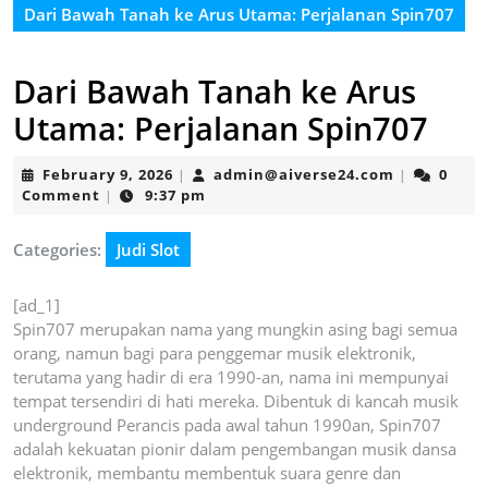
Dari Bawah Tanah ke Arus Utama: Perjalanan Spin707
Dari Bawah Tanah ke Arus
Utama: Perjalanan Spin707
February
admin@aiv
February 9, 2026
admin@aiverse24.com
0
|
|
9,
Comment
9:37 pm
|
2026
Categories:
Judi Slot
[ad_1]
Spin707 merupakan nama yang mungkin asing bagi semua
orang, namun bagi para penggemar musik elektronik,
terutama yang hadir di era 1990-an, nama ini mempunyai
tempat tersendiri di hati mereka. Dibentuk di kancah musik
underground Perancis pada awal tahun 1990an, Spin707
adalah kekuatan pionir dalam pengembangan musik dansa
elektronik, membantu membentuk suara genre dan