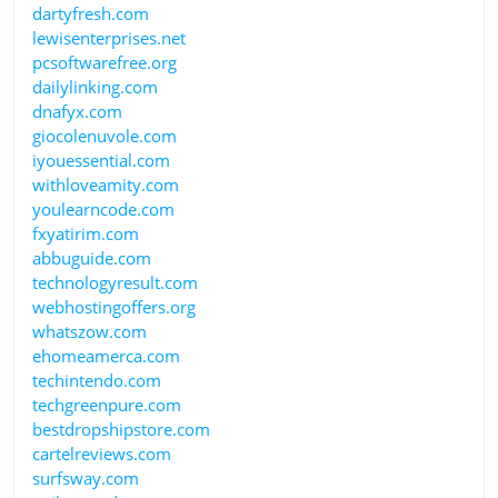
dartyfresh.com
lewisenterprises.net
pcsoftwarefree.org
dailylinking.com
dnafyx.com
giocolenuvole.com
iyouessential.com
withloveamity.com
youlearncode.com
fxyatirim.com
abbuguide.com
technologyresult.com
webhostingoffers.org
whatszow.com
ehomeamerca.com
techintendo.com
techgreenpure.com
bestdropshipstore.com
cartelreviews.com
surfsway.com