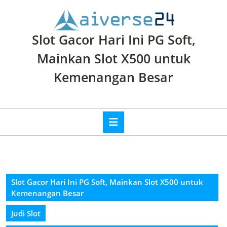
Skip
to
content
Slot Gacor Hari Ini PG Soft,
Skip
to
Mainkan Slot X500 untuk
content
Kemenangan Besar
Open
Button
Slot Gacor Hari Ini PG Soft, Mainkan Slot X500 untuk
Kemenangan Besar
Judi Slot