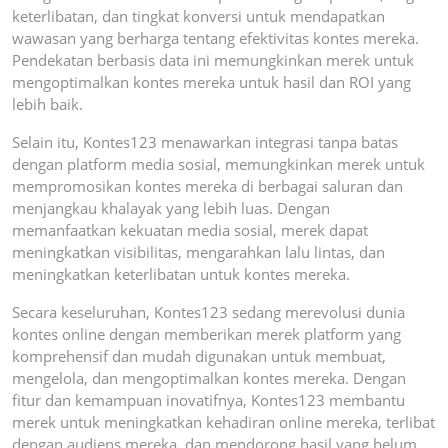
keterlibatan, dan tingkat konversi untuk mendapatkan
wawasan yang berharga tentang efektivitas kontes mereka.
Pendekatan berbasis data ini memungkinkan merek untuk
mengoptimalkan kontes mereka untuk hasil dan ROI yang
lebih baik.
Selain itu, Kontes123 menawarkan integrasi tanpa batas
dengan platform media sosial, memungkinkan merek untuk
mempromosikan kontes mereka di berbagai saluran dan
menjangkau khalayak yang lebih luas. Dengan
memanfaatkan kekuatan media sosial, merek dapat
meningkatkan visibilitas, mengarahkan lalu lintas, dan
meningkatkan keterlibatan untuk kontes mereka.
Secara keseluruhan, Kontes123 sedang merevolusi dunia
kontes online dengan memberikan merek platform yang
komprehensif dan mudah digunakan untuk membuat,
mengelola, dan mengoptimalkan kontes mereka. Dengan
fitur dan kemampuan inovatifnya, Kontes123 membantu
merek untuk meningkatkan kehadiran online mereka, terlibat
dengan audiens mereka, dan mendorong hasil yang belum