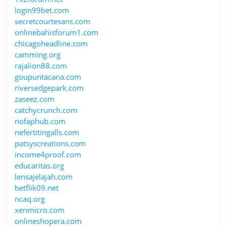
login99bet.com
secretcourtesans.com
onlinebahisforum1.com
chicagoheadline.com
camming.org
rajalion88.com
goupuntacana.com
riversedgepark.com
zaseez.com
catchycrunch.com
nofaphub.com
nefertitingalls.com
patsyscreations.com
income4proof.com
educaritas.org
lensajelajah.com
betflik09.net
ncaq.org
xenmicro.com
onlineshopera.com