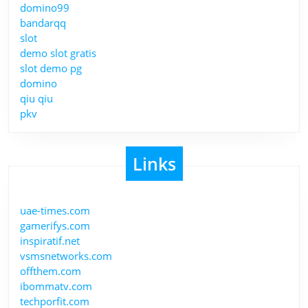
domino99
bandarqq
slot
demo slot gratis
slot demo pg
domino
qiu qiu
pkv
Links
uae-times.com
gamerifys.com
inspiratif.net
vsmsnetworks.com
offthem.com
ibommatv.com
techporfit.com