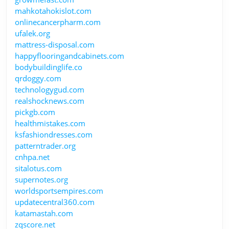
mahkotahokislot.com
onlinecancerpharm.com
ufalek.org
mattress-disposal.com
happyflooringandcabinets.com
bodybuildinglife.co
qrdoggy.com
technologygud.com
realshocknews.com
pickgb.com
healthmistakes.com
ksfashiondresses.com
patterntrader.org
cnhpa.net
sitalotus.com
supernotes.org
worldsportsempires.com
updatecentral360.com
katamastah.com
zqscore.net