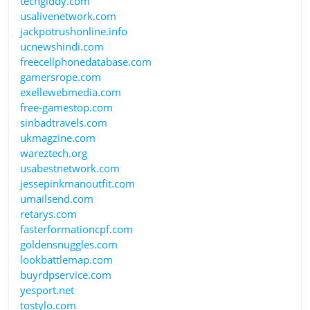
techgiddy.com
usalivenetwork.com
jackpotrushonline.info
ucnewshindi.com
freecellphonedatabase.com
gamersrope.com
exellewebmedia.com
free-gamestop.com
sinbadtravels.com
ukmagzine.com
wareztech.org
usabestnetwork.com
jessepinkmanoutfit.com
umailsend.com
retarys.com
fasterformationcpf.com
goldensnuggles.com
lookbattlemap.com
buyrdpservice.com
yesport.net
tostylo.com