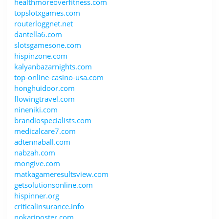
healthmoreoverfitness.com
topslotxgames.com
routerloggnet.net
dantella6.com
slotsgamesone.com
hispinzone.com
kalyanbazarnights.com
top-online-casino-usa.com
honghuidoor.com
flowingtravel.com
nineniki.com
brandiospecialists.com
medicalcare7.com
adtennaball.com
nabzah.com
mongive.com
matkagameresultsview.com
getsolutionsonline.com
hispinner.org
criticalinsurance.info
nokariposter.com