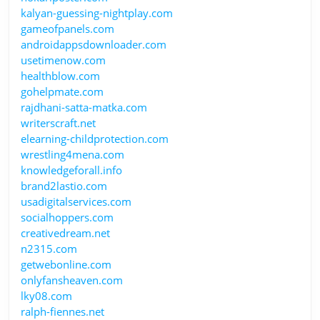
kalyan-guessing-nightplay.com
gameofpanels.com
androidappsdownloader.com
usetimenow.com
healthblow.com
gohelpmate.com
rajdhani-satta-matka.com
writerscraft.net
elearning-childprotection.com
wrestling4mena.com
knowledgeforall.info
brand2lastio.com
usadigitalservices.com
socialhoppers.com
creativedream.net
n2315.com
getwebonline.com
onlyfansheaven.com
lky08.com
ralph-fiennes.net